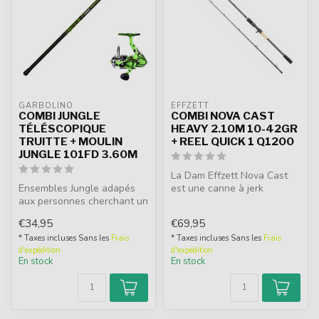
GARBOLINO
EFFZETT
COMBI JUNGLE
COMBI NOVA CAST
TÉLÉSCOPIQUE
HEAVY 2.10M 10-42GR
TRUITTE + MOULIN
+ REEL QUICK 1 Q1200
JUNGLE 101FD 3.60M
La Dam Effzett Nova Cast
Ensembles Jungle adapés
est une canne à jerk
aux personnes cherchant un
polyvalente pour le pêcheur
ensemble simple et fiable.
aux le...
€34,95
€69,95
Ca...
* Taxes incluses Sans les
Frais
* Taxes incluses Sans les
Frais
d'expédition
d'expédition
En stock
En stock