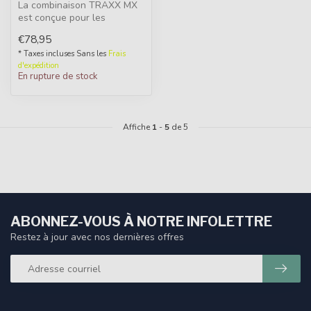
La combinaison TRAXX MX
est conçue pour les
techniques modernes de
€78,95
pêche au leur...
* Taxes incluses Sans les
Frais
d'expédition
En rupture de stock
Affiche
1
-
5
de 5
ABONNEZ-VOUS À NOTRE INFOLETTRE
Restez à jour avec nos dernières offres