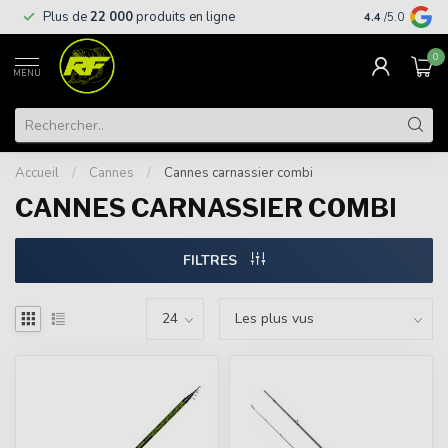
Livraison
gra
Plus de
22 000
produits en ligne
4.4
/5.0
supérieures à
0
MENU
Accueil
/
Cannes
/
Cannes carnassier combi
CANNES CARNASSIER COMBI
FILTRES