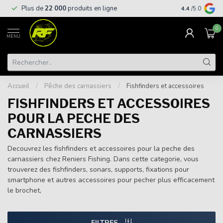
Livraison
gra
Plus de
22 000
produits en ligne
4.4
/5.0
supérieures à
0
MENU
Accueil
/
Pêche des carnassiers
/
Fishfinders et accessoires
FISHFINDERS ET ACCESSOIRES
POUR LA PECHE DES
CARNASSIERS
Decouvrez les fishfinders et accessoires pour la peche des
carnassiers chez Reniers Fishing. Dans cette categorie, vous
trouverez des fishfinders, sonars, supports, fixations pour
smartphone et autres accessoires pour pecher plus efficacement
le brochet,
FILTRES