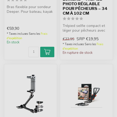
PHOTO RÉGLABLE
Bras flexible pour sondeur
POUR PÊCHEURS – 34
Deeper. Pour bateau, kayak
CM À 102 CM
ou float tube. Réglable ju...
Trépied selfie compact et
€59,90
léger pour pêcheurs avec
* Taxes incluses Sans les
Frais
télécommande Bluetooth,
SRP
€19,95
d'expédition
€22,95
lumiè...
En stock
* Taxes incluses Sans les
Frais
d'expédition
En rupture de stock