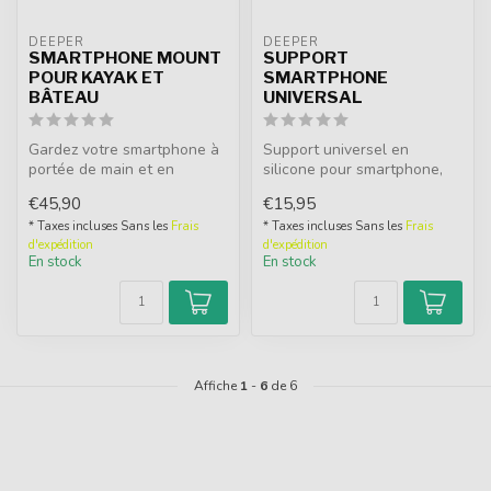
DEEPER
DEEPER
SMARTPHONE MOUNT
SUPPORT
POUR KAYAK ET
SMARTPHONE
BÂTEAU
UNIVERSAL
Gardez votre smartphone à
Support universel en
portée de main et en
silicone pour smartphone,
sécurité lorsque vous
adaptable à toute canne.
€45,90
€15,95
pêchez depu...
Parfait ...
* Taxes incluses Sans les
Frais
* Taxes incluses Sans les
Frais
d'expédition
d'expédition
En stock
En stock
Affiche
1
-
6
de 6