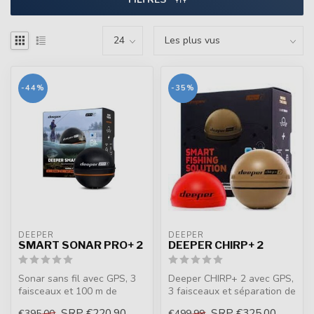
-44%
-35%
DEEPER
DEEPER
SMART SONAR PRO+ 2
DEEPER CHIRP+ 2
Sonar sans fil avec GPS, 3
Deeper CHIRP+ 2 avec GPS,
faisceaux et 100 m de
3 faisceaux et séparation de
profondeur. Idéal du bord,
1cm. Portée de 120m, auto...
SRP
€220,90
SRP
€325,00
€395,00
€499,99