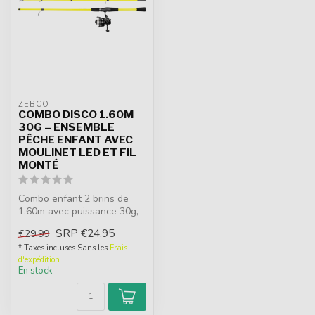
ZEBCO
COMBO DISCO 1.60M
30G – ENSEMBLE
PÊCHE ENFANT AVEC
MOULINET LED ET FIL
MONTÉ
Combo enfant 2 brins de
1.60m avec puissance 30g,
moulinet 1000, LED et nylon
SRP
€24,95
€29,99
0....
* Taxes incluses Sans les
Frais
d'expédition
En stock