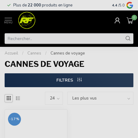
Livraison
gra
Plus de
22 000
produits en ligne
4.4
/5.0
supérieures à
0
MENU
Accueil
/
Cannes
/
Cannes de voyage
CANNES DE VOYAGE
FILTRES
-17%