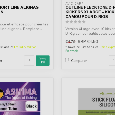
AVID CARP
HORT LINE ALIGNAS
OUTLINE FLECKTONE D-
EN
KICKERS XLARGE – KICK
CAMOU POUR D-RIGS
mple et efficace pour créer les
ine aligner ». Remplace ...
Version XLarge avec 10 kicker
D-Rig camou réutilisables po
...
SRP
€4,50
€4,79
es Sans les
Frais d'expédition
* Taxes incluses Sans les
Frais d'expéd
En stock
er
Comparer