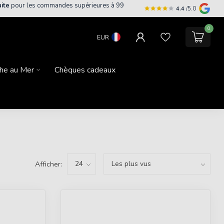
uite
pour les commandes supérieures à 99
4.4
/5.0
0
EUR
he au Mer
Chèques cadeaux
Afficher: