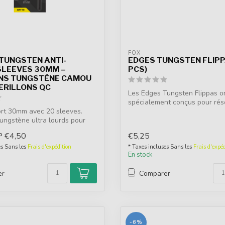
FOX
 TUNGSTEN ANTI-
EDGES TUNGSTEN FLIPP
SLEEVES 30MM –
PCS)
S TUNGSTÈNE CAMOU
ERILLONS QC
Les Edges Tungsten Flippas o
spécialement conçus pour rés
ort 30mm avec 20 sleeves.
problèm...
ngstène ultra lourds pour
P
€4,50
€5,25
es Sans les
Frais d'expédition
* Taxes incluses Sans les
Frais d'expéd
En stock
er
Comparer
-6%