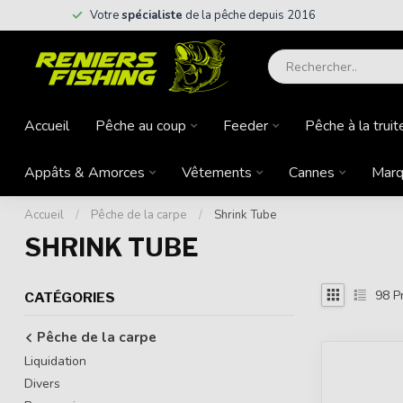
Votre
spécialiste
de la pêche depuis 2016
Accueil
Pêche au coup
Feeder
Pêche à la truit
Appâts & Amorces
Vêtements
Cannes
Marq
Accueil
/
Pêche de la carpe
/
Shrink Tube
SHRINK TUBE
98
Pr
CATÉGORIES
Pêche de la carpe
Liquidation
Divers