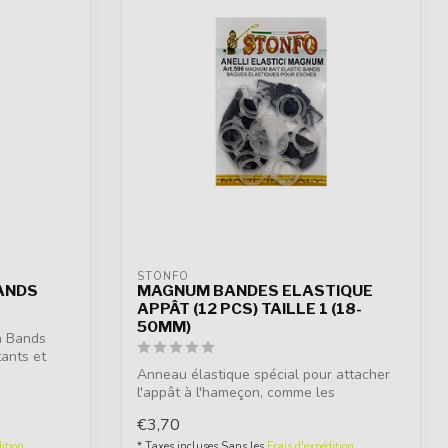
STONFO
ANDS
MAGNUM BANDES ELASTIQUE
APPÂT (12 PCS) TAILLE 1 (18-
50MM)
a Bands
tants et
Anneau élastique spécial pour attacher
l'appât à l'hameçon, comme les
bouillette...
€3,70
ition
* Taxes incluses Sans les
Frais d'expédition