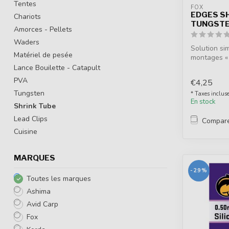
Tentes
FOX
EDGES S
Chariots
TUNGST
Amorces - Pellets
Waders
Solution si
Matériel de pesée
montages « l
Lance Bouilette - Catapult
PVA
€4,25
Tungsten
* Taxes inclus
En stock
Shrink Tube
Lead Clips
Compar
Cuisine
MARQUES
-29%
Toutes les marques
Ashima
Avid Carp
Fox