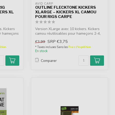
AVID CARP
RIG
OUTLINE FLECKTONE KICKERS
ERS XL
XLARGE – KICKERS XL CAMOU
POUR RIGS CARPE
s. Kickers
Version XLarge avec 10 kickers. Kickers
ur hameçons
camou réutilisables pour hameçons 2-4,
e...
SRP
€3,75
€3,99
ition
* Taxes incluses Sans les
Frais d'expédition
En stock
Comparer