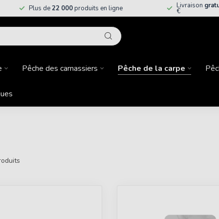
Livraison
grat
Plus de
22 000
produits en ligne
€
e
Pêche des carnassiers
Pêche de la carpe
Pêc
ues
oduits