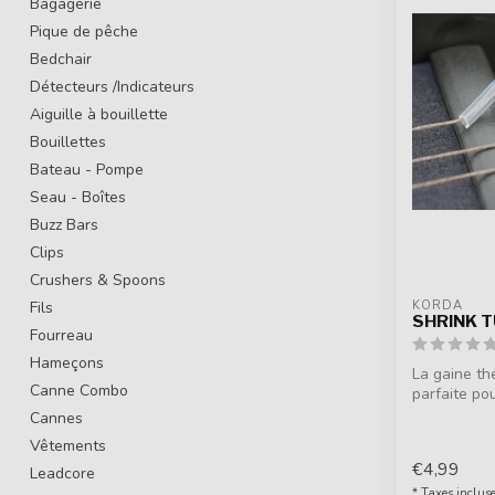
Bagagerie
Pique de pêche
Bedchair
Détecteurs /Indicateurs
Aiguille à bouillette
Bouillettes
Bateau - Pompe
Seau - Boîtes
Buzz Bars
Clips
Crushers & Spoons
Fils
KORDA
SHRINK T
Fourreau
Hameçons
La gaine th
Canne Combo
parfaite po
h...
Cannes
Vêtements
€4,99
Leadcore
* Taxes inclus