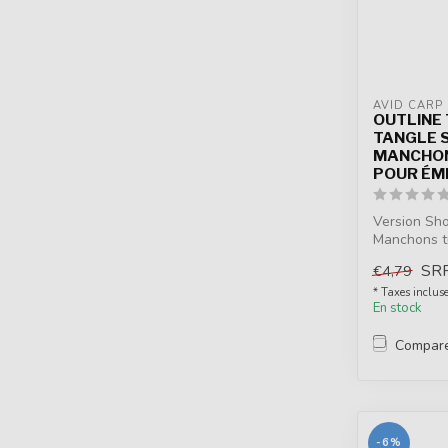
AVID CARP
OUTLINE
TANGLE 
MANCHON
POUR ÉM
Version Sh
Manchons tu
émerill...
SR
€4,79
* Taxes inclus
En stock
Compar
-6%