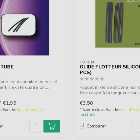
KORUM
 TUBE
GLIDE FLOTTEUR SILICON
PCS)
cone est disponible en noir et
t. Il existe quatre taill...
Paquet mixte de silicone noir 
être coupé à la longueur voul
p...
P
€1,95
€3,50
es Sans les
Frais d'expédition
* Taxes incluses Sans les
Frais d'expéd
En stock
er
Comparer