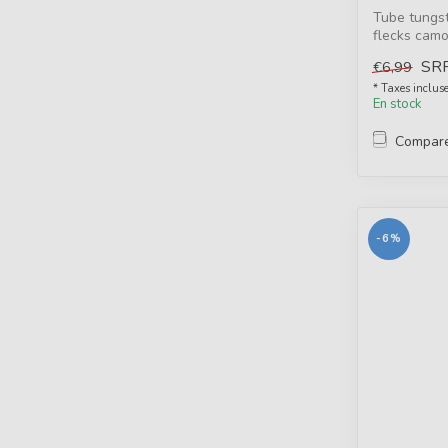
Tube tungst
flecks camo
inli...
SR
€6,99
* Taxes inclus
En stock
Compar
-6%