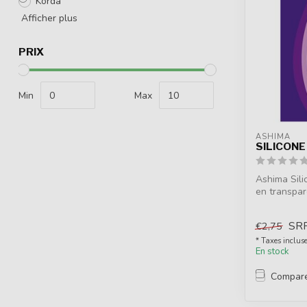
Korda
Afficher plus
PRIX
Min
Max
ASHIMA
SILICONE
Ashima Sili
en transparen
SR
€2,75
* Taxes inclus
En stock
Compar