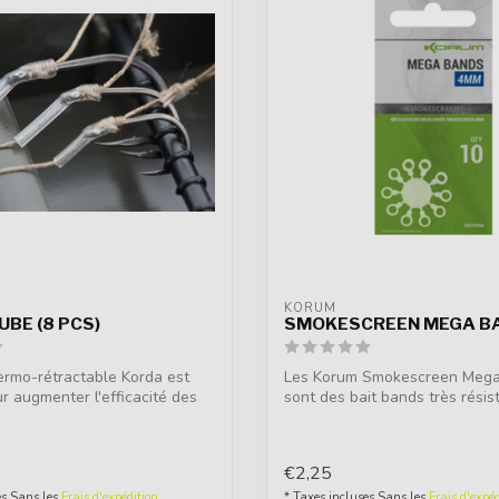
KORUM
UBE (8 PCS)
SMOKESCREEN MEGA B
ermo-rétractable Korda est
Les Korum Smokescreen Meg
ur augmenter l'efficacité des
sont des bait bands très résis
anti-hui...
€2,25
es Sans les
Frais d'expédition
* Taxes incluses Sans les
Frais d'expéd