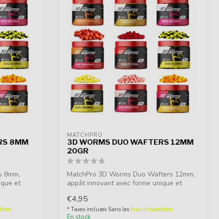
MATCHPRO
RS 8MM
3D WORMS DUO WAFTERS 12MM
20GR
s 8mm,
MatchPro 3D Worms Duo Wafters 12mm,
ique et
appât innovant avec forme unique et
arôme in...
€4,95
ition
* Taxes incluses Sans les
Frais d'expédition
En stock