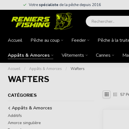
Votre
spécialiste
de la pêche depuis 2016
Accueil
Pêche au coup
Feeder
Pêche à la truit
Appâts & Amorces
Vêtements
Cannes
Ma
Accueil
/
Appâts & Amorces
/
Wafters
WAFTERS
57
Pr
CATÉGORIES
Appâts & Amorces
Additifs
Amorce singulière