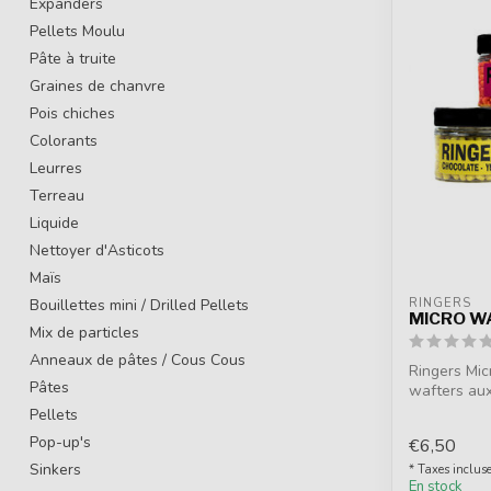
Expanders
Pellets Moulu
Pâte à truite
Graines de chanvre
Pois chiches
Colorants
Leurres
Terreau
Liquide
Nettoyer d'Asticots
Maïs
Bouillettes mini / Drilled Pellets
RINGERS
MICRO W
Mix de particles
Anneaux de pâtes / Cous Cous
Ringers Mic
Pâtes
wafters aux
pour le ...
Pellets
Pop-up's
€6,50
Sinkers
* Taxes inclus
En stock