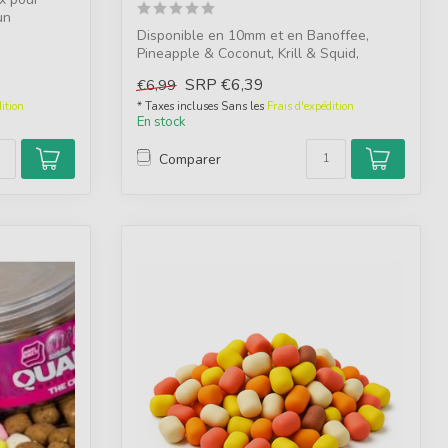
un
Disponible en 10mm et en Banoffee,
Pineapple & Coconut, Krill & Squid,
Chocolate...
SRP
€6,39
€6,99
ition
* Taxes incluses Sans les
Frais d'expédition
En stock
Comparer