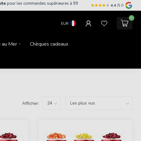
uite
pour les commandes supérieures à 99
4.4
/5.0
0
EUR
 au Mer
Chèques cadeaux
Afficher: