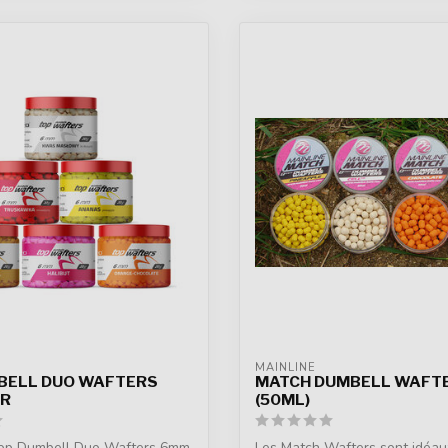
MAINLINE
BELL DUO WAFTERS
MATCH DUMBELL WAFT
GR
(50ML)
op Dumbell Duo Wafters 6mm,
Les Match Wafters sont idéau