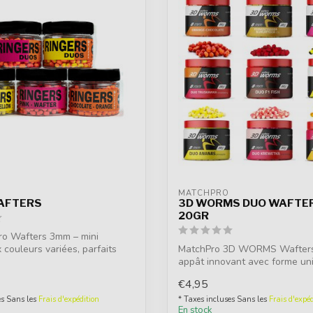
MATCHPRO
AFTERS
3D WORMS DUO WAFTE
20GR
ro Wafters 3mm – mini
 couleurs variées, parfaits
MatchPro 3D WORMS Wafter
appât innovant avec forme un
arôme intense...
€4,95
es Sans les
Frais d'expédition
* Taxes incluses Sans les
Frais d'expéd
En stock