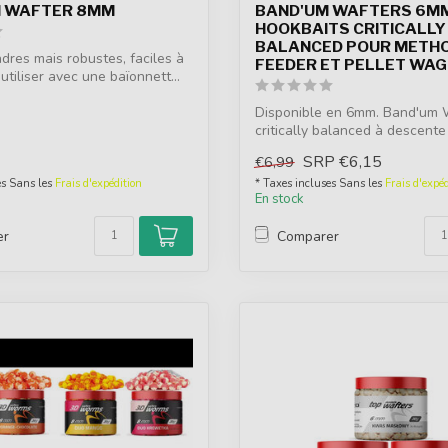
M WAFTER 8MM
BAND'UM WAFTERS 6MM
HOOKBAITS CRITICALLY
BALANCED POUR METH
dres mais robustes, faciles à
FEEDER ET PELLET WA
utiliser avec une baïonnett...
Disponible en 6mm. Band'um 
critically balanced à descente
met...
SRP
€6,15
€6,99
es Sans les
Frais d'expédition
* Taxes incluses Sans les
Frais d'expéd
En stock
er
Comparer