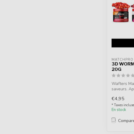
MATCHPRO
3D WORM
20G
Wafters Ma
saveurs. Ap
pour...
€4,95
* Taxes inclus
En stock
Compar