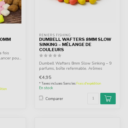
RENIERS FISHING
10MM
DUMBELL WAFTERS 8MM SLOW
SINKING – MÉLANGE DE
COULEURS
a fois
lancer pou...
Dumbell Wafters 8mm Slow Sinking – 9
parfums, boîte refermable. Arômes
puissants...
€4,95
* Taxes incluses Sans les
Frais d'expédition
En stock
ition
Comparer