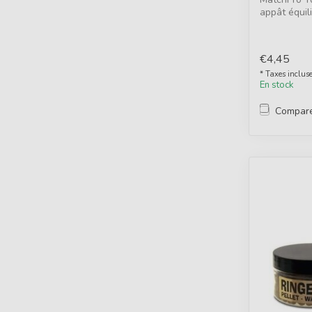
appât équil
blancs...
€4,45
* Taxes inclus
En stock
Compar