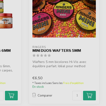
RINGERS
S 6MM
MINI DUOS WAFTERS 5MM
Wafters 5 mm bicolores Hi-Vis avec
rs 6mm,
équilibre parfait. Idéal pour method
r carpes,
feeder.
€6,50
ition
* Taxes incluses Sans les
Frais d'expédition
En stock
Comparer