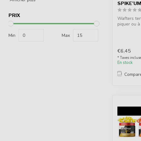
SPIKE'U
PRIX
Wafters ten
piquer ou à 
Min
Max
€6,45
* Taxes inclus
En stock
Compar