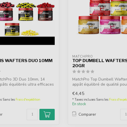
MATCHPRO
S WAFTERS DUO 10MM
TOP DUMBELL WAFTER
20GR
tchPro 3D Duo 10mm, 14
MatchPro Top Dumbell Wafte
pâts équilibrés ultra efficaces
appât équilibré de qualité pou
amours...
€4,45
es Sans les
Frais d'expédition
* Taxes incluses Sans les
Frais d'expéd
En stock
er
Comparer