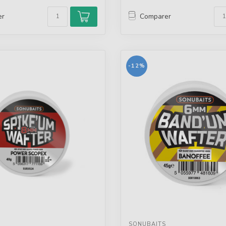
er
Comparer
-12%
SONUBAITS