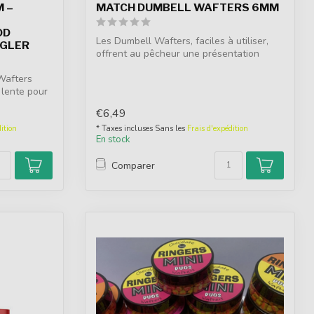
 –
MATCH DUMBELL WAFTERS 6MM
OD
Les Dumbell Wafters, faciles à utiliser,
GGLER
offrent au pêcheur une présentation
ava...
Wafters
 lente pour
€6,49
ition
* Taxes incluses Sans les
Frais d'expédition
En stock
Comparer