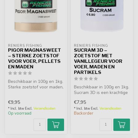
RENIERS FISHING
RENIERS FISHING
PIGOR MAGNASWEET
SUCRAM 3D –
– STERKE ZOETSTOF
ZOETSTOF MET
VOOR VOER, PELLETS
VANILLEGEUR VOOR
EN MADEN
VOER, MADEN EN
PARTIKELS
Beschikbaar in 100g en 1kg.
Sterke zoetstof voor maden,
Beschikbaar in 100g en 1kg.
pellets, grondvoer en pa...
Sucram 3D is een krachtige
zoetstof met saccharine, ...
€9,95
€7,95
* Incl. btw Excl.
Verzendkosten
* Incl. btw Excl.
Verzendkosten
Op voorraad
Backorder