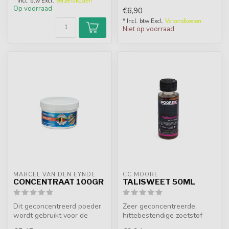
* Incl. btw Excl.
Verzendkosten
Op voorraad
€6,90
* Incl. btw Excl.
Verzendkosten
Niet op voorraad
MARCEL VAN DEN EYNDE
CC MOORE
CONCENTRAAT 100GR
TALISWEET 50ML
Dit geconcentreerd poeder
Zeer geconcentreerde,
wordt gebruikt voor de
hittebestendige zoetstof
karper- en witvisserij. Dit
voor haakaas. Extra