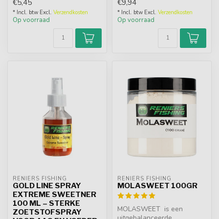
€5,45
€9,94
pr...
hardheid en i...
* Incl. btw Excl.
Verzendkosten
* Incl. btw Excl.
Verzendkosten
Op voorraad
Op voorraad
RENIERS FISHING
RENIERS FISHING
GOLD LINE SPRAY
MOLASWEET 100GR
EXTREME SWEETNER
100 ML – STERKE
MOLASWEET is een
ZOETSTOFSPRAY
uitgebalanceerde