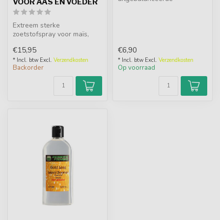
VOOR AAS EN VOEDER
combinatie van zoetstof met
verhoogde intensi...
Extreem sterke
zoetstofspray voor maïs,
maden, pellets en voeder.
€15,95
€6,90
Zeer doeltreff...
* Incl. btw Excl.
Verzendkosten
* Incl. btw Excl.
Verzendkosten
Backorder
Op voorraad