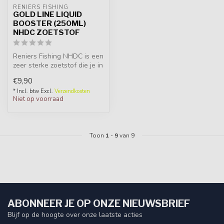
RENIERS FISHING
GOLD LINE LIQUID
BOOSTER (250ML)
NHDC ZOETSTOF
Reniers Fishing NHDC is een
zeer sterke zoetstof die je in
je voeder, pellets, m...
€9,90
* Incl. btw Excl.
Verzendkosten
Niet op voorraad
Toon
1
-
9
van 9
ABONNEER JE OP ONZE NIEUWSBRIEF
Blijf op de hoogte over onze laatste acties