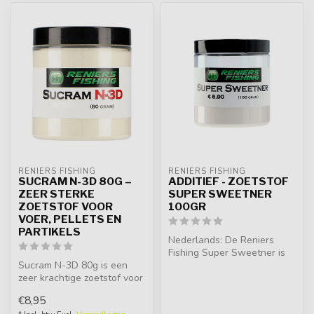
RENIERS FISHING
RENIERS FISHING
SUCRAM N-3D 80G –
ADDITIEF - ZOETSTOF
ZEER STERKE
SUPER SWEETNER
ZOETSTOF VOOR
100GR
VOER, PELLETS EN
PARTIKELS
Nederlands: De Reniers
Fishing Super Sweetner is
Sucram N-3D 80g is een
een krachtige zoetstof,
zeer krachtige zoetstof voor
ideaal ...
voer, pellets, maïs, hennep,...
€8,95