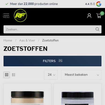
Meer dan
22.000
producten online
Gratis leveri
4.4
/5.0
0
MENU
Home
/
Aas & Voer
/
Zoetstoffen
ZOETSTOFFEN
FILTERS