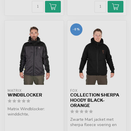
-6%
MATRIX
FOX
WINDBLOCKER
COLLECTION SHERPA
HOODY BLACK-
ORANGE
Matrix Windblocker:
winddichte,
regenbestendige jas met
Zwarte Marl jacket met
verstelbare capuchon. Pe...
sherpa fleece voering en
capuchon