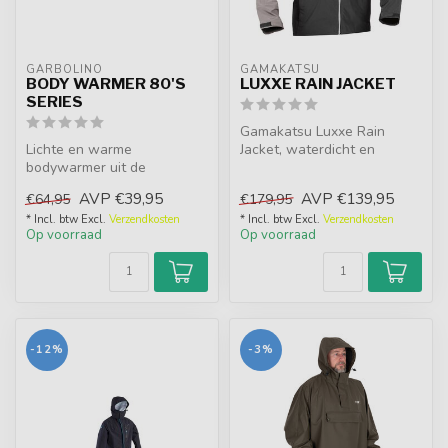
GARBOLINO
GAMAKATSU
BODY WARMER 80'S
LUXXE RAIN JACKET
SERIES
Gamakatsu Luxxe Rain
Lichte en warme
Jacket, waterdicht en
bodywarmer uit de
windbestendig met
Garbolino 80’s Series.
verstelbare capucho...
AVP
€39,95
AVP
€139,95
€64,95
€179,95
Volledige bewegingsvrij...
* Incl. btw Excl.
Verzendkosten
* Incl. btw Excl.
Verzendkosten
Op voorraad
Op voorraad
-12%
-3%