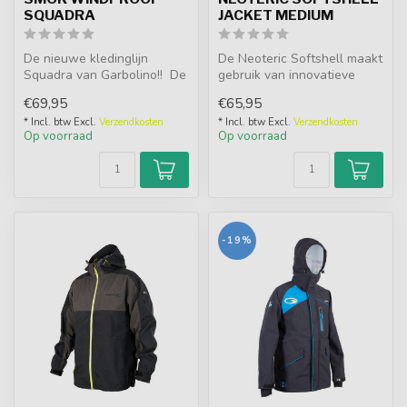
SQUADRA
JACKET MEDIUM
De nieuwe kledinglijn
De Neoteric Softshell maakt
Squadra van Garbolino!! De
gebruik van innovatieve
Smok Windproof is een
waterafstotende en
€69,95
€65,95
elegant ...
winddicht...
* Incl. btw Excl.
Verzendkosten
* Incl. btw Excl.
Verzendkosten
Op voorraad
Op voorraad
-19%