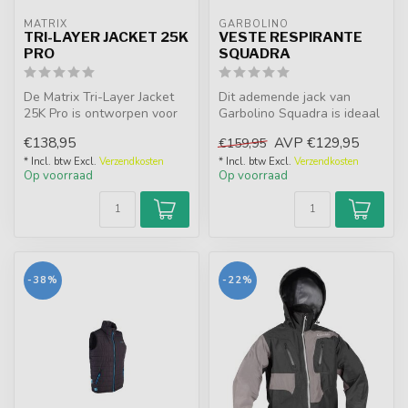
MATRIX
GARBOLINO
TRI-LAYER JACKET 25K
VESTE RESPIRANTE
PRO
SQUADRA
De Matrix Tri-Layer Jacket
Dit ademende jack van
25K Pro is ontworpen voor
Garbolino Squadra is ideaal
vissers die onder alle weer...
om kou en vocht buiten te
€138,95
AVP
€129,95
€159,95
houd...
* Incl. btw Excl.
Verzendkosten
* Incl. btw Excl.
Verzendkosten
Op voorraad
Op voorraad
-38%
-22%