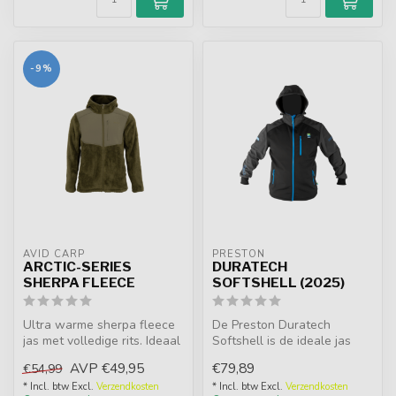
-9%
AVID CARP
PRESTON
ARCTIC-SERIES
DURATECH
SHERPA FLEECE
SOFTSHELL (2025)
Ultra warme sherpa fleece
De Preston Duratech
jas met volledige rits. Ideaal
Softshell is de ideale jas
voor koude winterdagen ...
voor frisse dagen. Hij biedt
AVP
€49,95
€79,89
€54,99
uits...
* Incl. btw Excl.
Verzendkosten
* Incl. btw Excl.
Verzendkosten