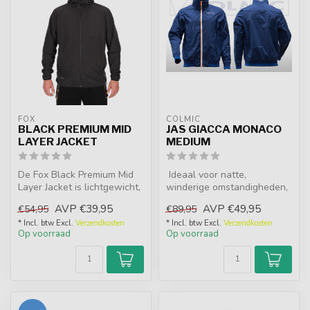
FOX
COLMIC
BLACK PREMIUM MID
JAS GIACCA MONACO
LAYER JACKET
MEDIUM
De Fox Black Premium Mid
Ideaal voor natte,
Layer Jacket is lichtgewicht,
winderige omstandigheden,
ademend en gemaakt van
de Colmic Monaco is een
AVP
€39,95
AVP
€49,95
€54,95
€89,95
el...
veelzijdig...
* Incl. btw Excl.
Verzendkosten
* Incl. btw Excl.
Verzendkosten
Op voorraad
Op voorraad