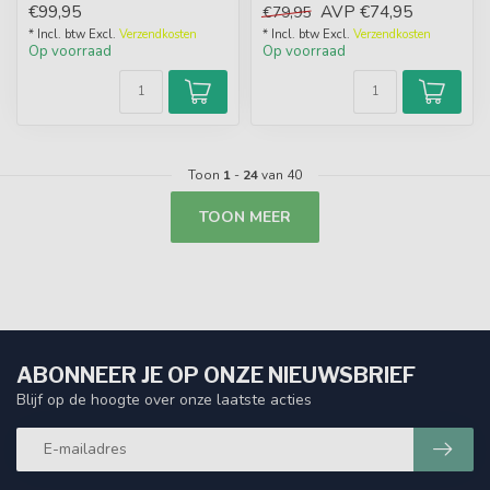
€99,95
AVP
€74,95
€79,95
Dikke sherpa fleece voe...
* Incl. btw Excl.
Verzendkosten
* Incl. btw Excl.
Verzendkosten
Op voorraad
Op voorraad
Toon
1
-
24
van 40
TOON MEER
ABONNEER JE OP ONZE NIEUWSBRIEF
Blijf op de hoogte over onze laatste acties