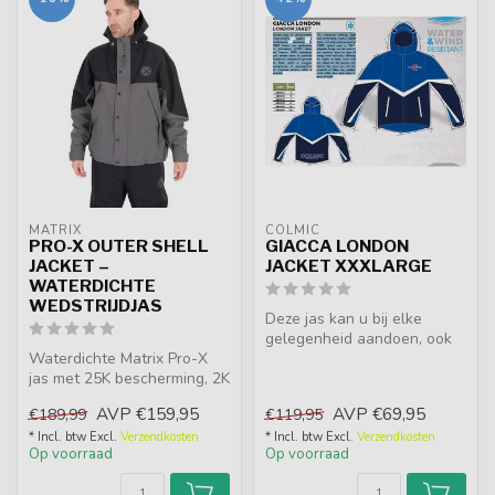
MATRIX
COLMIC
PRO-X OUTER SHELL
GIACCA LONDON
JACKET –
JACKET XXXLARGE
WATERDICHTE
WEDSTRIJDJAS
Deze jas kan u bij elke
gelegenheid aandoen, ook
Waterdichte Matrix Pro-X
op dagen met harde wind
jas met 25K bescherming, 2K
en rege...
ademend materiaal en
AVP
€159,95
AVP
€69,95
€189,99
€119,95
korter...
* Incl. btw Excl.
Verzendkosten
* Incl. btw Excl.
Verzendkosten
Op voorraad
Op voorraad