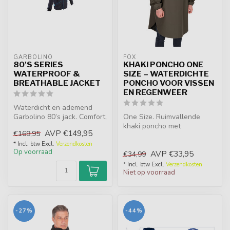
GARBOLINO
FOX
80'S SERIES
KHAKI PONCHO ONE
WATERPROOF &
SIZE – WATERDICHTE
BREATHABLE JACKET
PONCHO VOOR VISSEN
EN REGENWEER
Waterdicht en ademend
Garbolino 80’s jack. Comfort,
One Size. Ruimvallende
bescherming en stijl in één....
khaki poncho met
AVP
€149,95
€169,95
waterdichte 2-laags
constructie, gelaste...
* Incl. btw Excl.
Verzendkosten
Op voorraad
AVP
€33,95
€34,99
* Incl. btw Excl.
Verzendkosten
Niet op voorraad
-27%
-44%