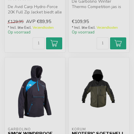
De Garbolino Winter
De Avid Carp Hydro-Force
Thermo Competition jas is
20K Full Zip Jacket biedt alle
een ultralichte jas met een
functionaliteit en besch...
"donsj...
AVP
€89,95
€109,95
€129,95
* Incl. btw Excl.
Verzendkosten
* Incl. btw Excl.
Verzendkosten
Op voorraad
Op voorraad
GARBOLINO
KORUM
SMOK WINDPROOF
NEOTERIC SOFTSHELL