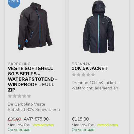
-20%
GARBOLINO
DRENNAN
VESTE SOFTSHELL
10K-5K JACKET
80’S SERIES –
WATERAFSTOTEND –
Drennan 10K-5K Jacket –
WINDPROOF – FULL
waterdicht, ademend en
ZIP
slijtvast jack met getapete
naden...
De Garbolino Veste
Softshell 80’s Series is een
lichte en warme softshell
AVP
€79,90
€119,00
€99,90
jas vo...
* Incl. btw Excl.
Verzendkosten
* Incl. btw Excl.
Verzendkosten
Op voorraad
Op voorraad