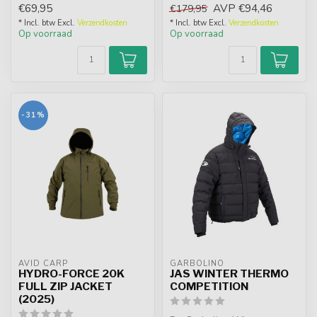
€69,95
AVP
€94,46
€179,95
Wind- en w...
via de tempe...
* Incl. btw Excl.
Verzendkosten
* Incl. btw Excl.
Verzendkosten
Op voorraad
Op voorraad
-31%
AVID CARP
GARBOLINO
HYDRO-FORCE 20K
JAS WINTER THERMO
FULL ZIP JACKET
COMPETITION
(2025)