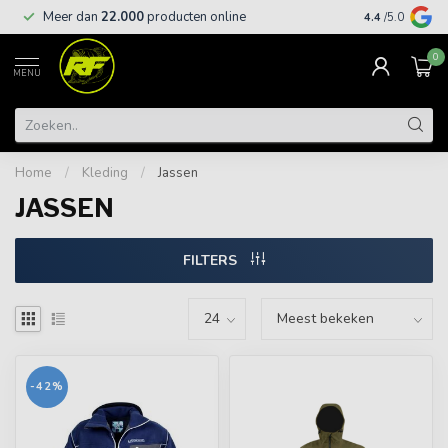
Meer dan
22.000
producten online
Gratis leveri
4.4
/5.0
0
MENU
Home
/
Kleding
/
Jassen
JASSEN
FILTERS
-42%