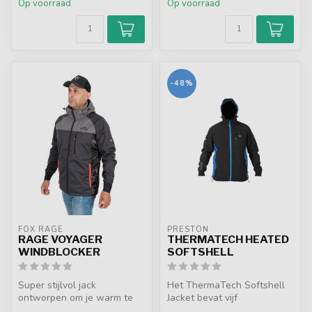
Op voorraad
Op voorraad
-48%
FOX RAGE
PRESTON
RAGE VOYAGER
THERMATECH HEATED
WINDBLOCKER
SOFTSHELL
Super stijlvol jack
Het ThermaTech Softshell
ontworpen om je warm te
Jacket bevat vijf
houden op winderige dagen
verwarmingselementen die