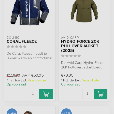
COLMIC
AVID CARP
CORAL FLEECE
HYDRO-FORCE 20K
PULLOVER JACKET
(2025)
De Coral Fleece houdt je
lekker warm en comfortabel
in de koudere
De Avid Carp Hydro-Force
wintermaanden....
20K Pullover Jacket biedt
alles wat je nodig hebt voor
AVP
€69,95
€79,95
€119,90
...
* Incl. btw Excl.
Verzendkosten
* Incl. btw Excl.
Verzendkosten
Op voorraad
Op voorraad
-16%
-42%