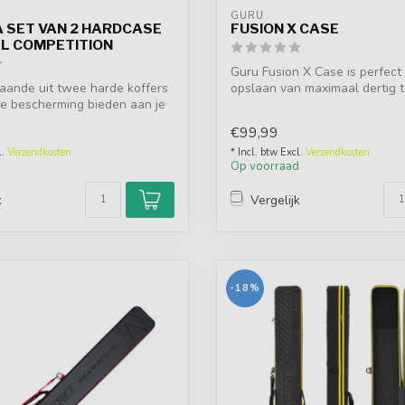
O
GURU
 SET VAN 2 HARDCASE
FUSION X CASE
L COMPETITION
Guru Fusion X Case is perfect
aande uit twee harde koffers
opslaan van maximaal dertig t
e bescherming bieden aan je
deze...
€99,99
l.
Verzendkosten
* Incl. btw Excl.
Verzendkosten
d
Op voorraad
k
Vergelijk
-18%