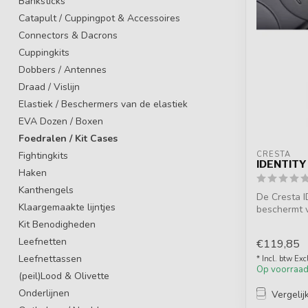
Banksticks
Catapult / Cuppingpot & Accessoires
Connectors & Dacrons
Cuppingkits
Dobbers / Antennes
Draad / Vislijn
Elastiek / Beschermers van de elastiek
EVA Dozen / Boxen
Foedralen / Kit Cases
Fightingkits
CRESTA
IDENTIT
Haken
Kanthengels
De Cresta I
Klaargemaakte lijntjes
beschermt v
optimaal. Du
Kit Benodigheden
Leefnetten
€119,85
Leefnettassen
* Incl. btw Exc
Op voorraa
(peil)Lood & Olivette
Onderlijnen
Vergelij