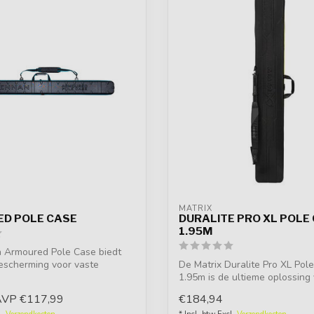
MATRIX
D POLE CASE
DURALITE PRO XL POLE
1.95M
 Armoured Pole Case biedt
escherming voor vaste
De Matrix Duralite Pro XL Pol
...
1.95m is de ultieme oplossing
veili...
AVP
€117,99
€184,94