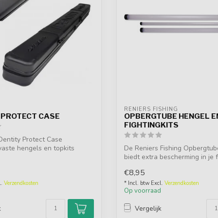
RENIERS FISHING
Y PROTECT CASE
OPBERGTUBE HENGEL E
FIGHTINGKITS
Dentity Protect Case
aste hengels en topkits
De Reniers Fishing Opbergtu
u...
biedt extra bescherming in je 
Bes...
€8,95
l.
Verzendkosten
* Incl. btw Excl.
Verzendkosten
d
Op voorraad
k
Vergelijk