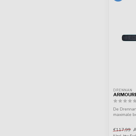
DRENNAN
ARMOURE
De Drennan
maximale b
hengeldelen 
€117,99