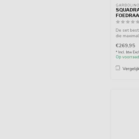
GARBOLIN
SQUADRA
FOEDRAA
De set best
die maximal
d...
€269,95
* Incl. btw Exc
Op voorraa
Vergelij