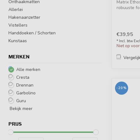
Onthaakmatten
Matrix Etho
robuuste fo
Allerlei
Sli...
Hakenaanzetter
Vistellers
Handdoeken / Schorten
€39,95
Kunstaas
* Incl. btw Exc
Niet op voo
MERKEN
Vergelij
Alle merken
Cresta
Drennan
-20%
Garbolino
Guru
Bekijk meer
PRIJS