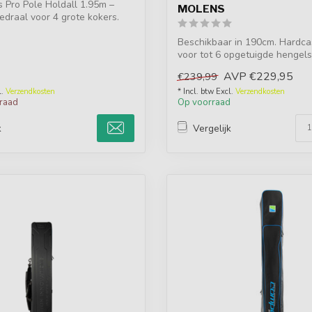
s Pro Pole Holdall 1.95m –
MOLENS
edraal voor 4 grote kokers.
Beschikbaar in 190cm. Hardca
voor tot 6 opgetuigde hengel
verste...
AVP
€229,95
€239,99
l.
Verzendkosten
* Incl. btw Excl.
Verzendkosten
rraad
Op voorraad
k
Vergelijk