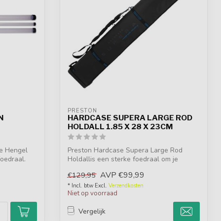
PRESTON
N
HARDCASE SUPERA LARGE ROD
HOLDALL 1.85 X 28 X 23CM
be Hengel
Preston Hardcase Supera Large Rod
foedraal.
Holdallis een sterke foedraal om je
hengels en...
AVP
€99,99
€129,95
* Incl. btw Excl.
Verzendkosten
Niet op voorraad
Vergelijk