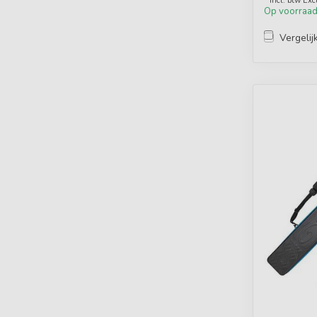
* Incl. btw Exc
Op voorraa
Vergelij