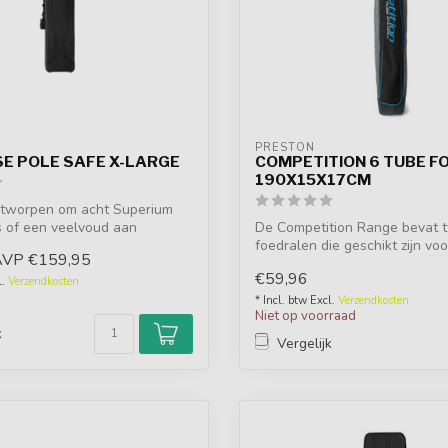
PRESTON
E POLE SAFE X-LARGE
COMPETITION 6 TUBE F
190X15X17CM
ntworpen om acht Superium
s of een veelvoud aan
De Competition Range bevat 
...
foedralen die geschikt zijn voo
AVP
€159,95
met ...
€59,96
l.
Verzendkosten
d
* Incl. btw Excl.
Verzendkosten
Niet op voorraad
k
Vergelijk