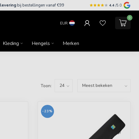
 levering
bij bestellingen vanaf €99
4.4
/5.0
0
EUR
Kleding
Hengels
Merken
Toon:
-23%