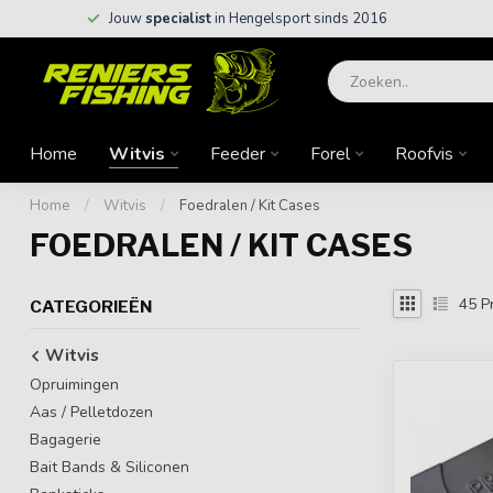
Jouw
specialist
in Hengelsport sinds 2016
Home
Witvis
Feeder
Forel
Roofvis
Home
/
Witvis
/
Foedralen / Kit Cases
FOEDRALEN / KIT CASES
45
P
CATEGORIEËN
Witvis
Opruimingen
Aas / Pelletdozen
Bagagerie
Bait Bands & Siliconen