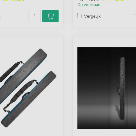
l.
Verzendkosten
* Incl. btw Excl.
Verzendkosten
d
Op voorraad
k
Vergelijk