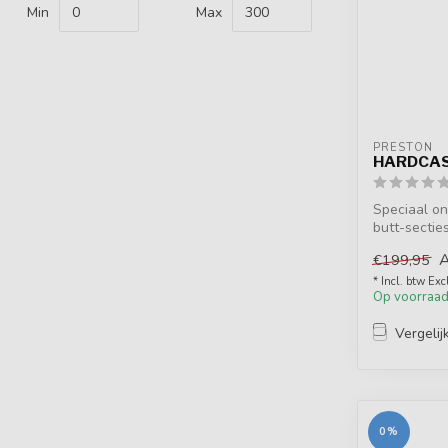
Min
Max
PRESTON
HARDCAS
Speciaal o
butt-sectie
reserveonde
€199,95
* Incl. btw Exc
Op voorraa
Vergelij
0%