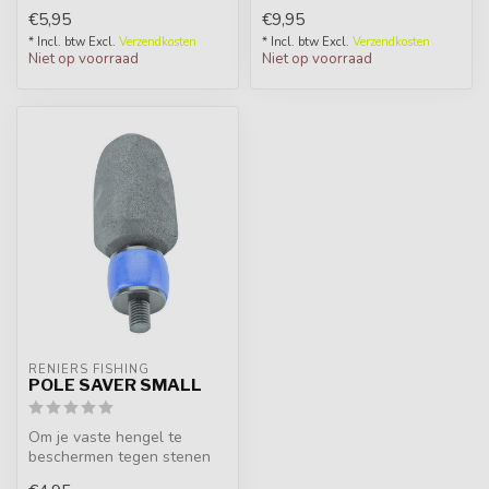
kwetsbaar en moeten
worden samengedrukt op
€5,95
€9,95
worden...
versc...
* Incl. btw Excl.
Verzendkosten
* Incl. btw Excl.
Verzendkosten
Niet op voorraad
Niet op voorraad
RENIERS FISHING
POLE SAVER SMALL
Om je vaste hengel te
beschermen tegen stenen
of andere harde materialen.