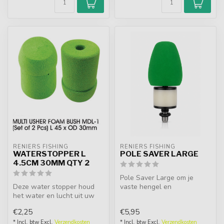
RENIERS FISHING
RENIERS FISHING
WATERSTOPPER L
POLE SAVER LARGE
4.5CM 30MM QTY 2
Pole Saver Large om je
Deze water stopper houd
vaste hengel en
het water en lucht uit uw
hengeldelen te beschermen
delen en vermijden hierdoor
tegen stenen, h...
€2,25
€5,95
on...
* Incl. btw Excl.
Verzendkosten
* Incl. btw Excl.
Verzendkosten