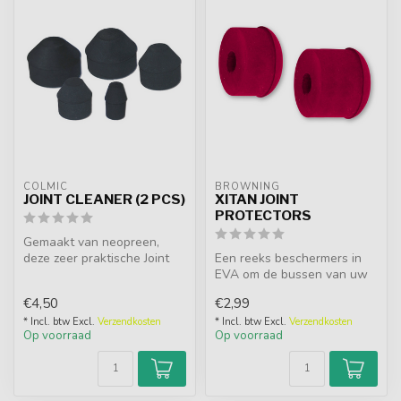
COLMIC
BROWNING
JOINT CLEANER (2 PCS)
XITAN JOINT
PROTECTORS
Gemaakt van neopreen,
deze zeer praktische Joint
Een reeks beschermers in
Cleaners helpen om de
EVA om de bussen van uw
binnenkan...
hengels heel te houden. Ze
€4,50
€2,99
pass...
* Incl. btw Excl.
Verzendkosten
* Incl. btw Excl.
Verzendkosten
Op voorraad
Op voorraad