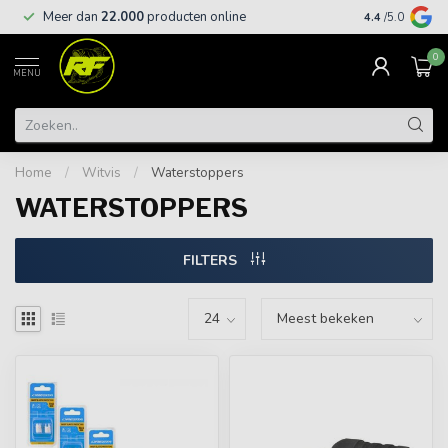
Meer dan
22.000
producten online
Gratis leveri
4.4
/5.0
0
MENU
Home
/
Witvis
/
Waterstoppers
WATERSTOPPERS
FILTERS