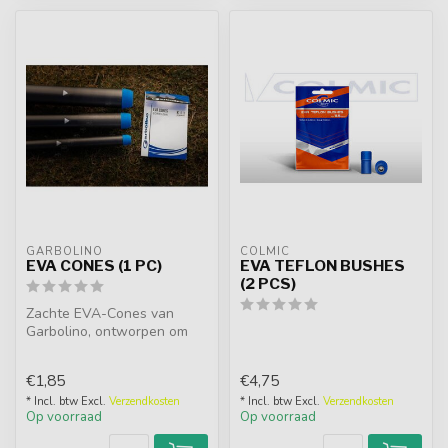
GARBOLINO
COLMIC
EVA CONES (1 PC)
EVA TEFLON BUSHES
(2 PCS)
Zachte EVA-Cones van
Garbolino, ontworpen om
uw vaste hengels te
beschermen! Da...
€1,85
€4,75
* Incl. btw Excl.
Verzendkosten
* Incl. btw Excl.
Verzendkosten
Op voorraad
Op voorraad