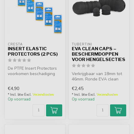
CRESTA
TUBERTINI
INSERT ELASTIC
EVA CLEAN CAPS –
PROTECTORS (2 PCS)
BESCHERMDOPPEN
VOOR HENGELSECTIES
De PTFE Insert Protectors
voorkomen beschadiging
Verkrijgbaar van 18mm tot
aan het (holle) elastiek
46mm. Ronde EVA clean
tijden...
caps om hengelsecties, kits
€4,90
€2,45
en v...
* Incl. btw Excl.
Verzendkosten
* Incl. btw Excl.
Verzendkosten
Op voorraad
Op voorraad