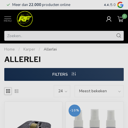
Meer dan
22.000
producten online
Gratis leveri
4.4
/5.0
0
MENU
Home
/
Karper
/
Allerlei
ALLERLEI
FILTERS
-10%