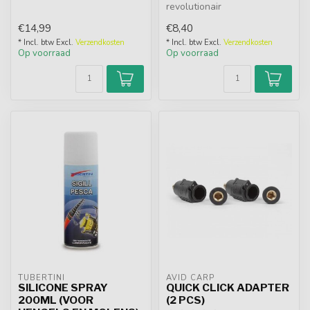
karpers te vangen tijdens de
revolutionair
m...
snelontgrendelingsontwerp,
€14,99
€8,40
waardoor u uw ge...
* Incl. btw Excl.
Verzendkosten
* Incl. btw Excl.
Verzendkosten
Op voorraad
Op voorraad
TUBERTINI
AVID CARP
SILICONE SPRAY
QUICK CLICK ADAPTER
200ML (VOOR
(2 PCS)