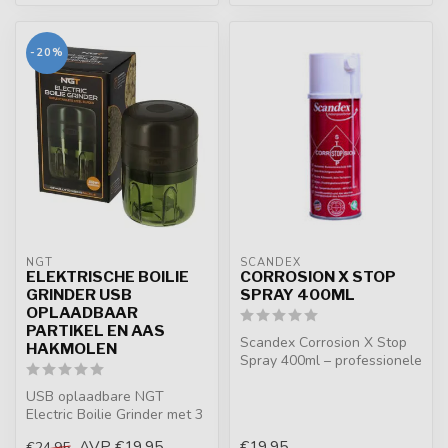
-20%
NGT
SCANDEX
ELEKTRISCHE BOILIE
CORROSION X STOP
GRINDER USB
SPRAY 400ML
OPLAADBAAR
PARTIKEL EN AAS
Scandex Corrosion X Stop
HAKMOLEN
Spray 400ml – professionele
beschermspray voor molens,
USB oplaadbare NGT
...
Electric Boilie Grinder met 3
RVS messen. Maakt snel
AVP
€19,95
€19,95
€24,95