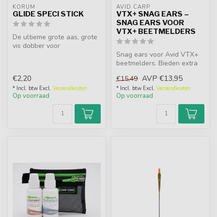
KORUM
AVID CARP
GLIDE SPECI STICK
VTX+ SNAG EARS –
SNAG EARS VOOR
VTX+ BEETMELDERS
De ultieme grote aas, grote
vis dobber voor
snelstromend water. Deze
Snag ears voor Avid VTX+
dobbers zij...
beetmelders. Bieden extra
hengelzekerheid bij
€2,20
AVP
€13,95
€15,49
obstakelv...
* Incl. btw Excl.
Verzendkosten
* Incl. btw Excl.
Verzendkosten
Op voorraad
Op voorraad