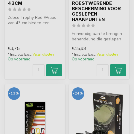
43CM
ROESTWERENDE
BESCHERMING VOOR
GESLEPEN
Zebco Trophy Rod Wraps
HAAKPUNTEN
van 43 cm bieden een
stevige en flexibele manier
om henge...
Eenvoudig aan te brengen
behandeling die geslepen
haakpunten helpt
€3,75
€15,99
beschermen te...
* Incl. btw Excl.
Verzendkosten
* Incl. btw Excl.
Verzendkosten
Op voorraad
Op voorraad
-13%
-24%