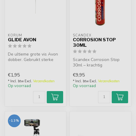
KORUM
SCANDEX
GLIDE AVON
CORROSION STOP
30ML
De ultieme grote vis Avon
dobber. Gebruikt sterke
Scandex Corrosion Stop
2,5mm dikke legering stelen,
30ml – krachtig
e...
beschermings- en
€1,95
€9,95
onderhoudsproduct in han...
* Incl. btw Excl.
Verzendkosten
* Incl. btw Excl.
Verzendkosten
Op voorraad
Op voorraad
-13%