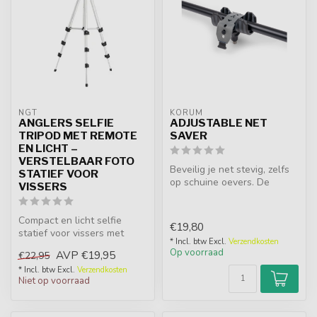
NGT
KORUM
ANGLERS SELFIE
ADJUSTABLE NET
TRIPOD MET REMOTE
SAVER
EN LICHT –
VERSTELBAAR FOTO
Beveilig je net stevig, zelfs
STATIEF VOOR
op schuine oevers. De
VISSERS
Korum Adjustable Net Saver
b...
Compact en licht selfie
€19,80
statief voor vissers met
* Incl. btw Excl.
Verzendkosten
Bluetooth remote, licht en
Op voorraad
AVP
€19,95
€22,95
univ...
* Incl. btw Excl.
Verzendkosten
Niet op voorraad