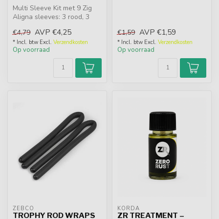
Multi Sleeve Kit met 9 Zig
op de he...
Aligna sleeves: 3 rood, 3
geel en 3 zwart. Nieuw
AVP
€4,25
AVP
€1,59
€4,79
€1,59
geri...
* Incl. btw Excl.
Verzendkosten
* Incl. btw Excl.
Verzendkosten
Op voorraad
Op voorraad
ZEBCO
KORDA
TROPHY ROD WRAPS
ZR TREATMENT –