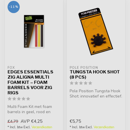
-11%
FOX
POLE POSITION
EDGES ESSENTIALS
TUNGSTA HOOK SHOT
ZIG ALIGNA MULTI
(8 PCS)
FOAM KIT – FOAM
BARRELS VOOR ZIG
Pole Position Tungsta Hook
RIGS
Shot: innovatief en effectief.
Zachte, gecamoufleerde...
Multi Foam Kit met foam
barrels in geel, rood en
zwart. Perfect voor Zig
AVP
€4,25
€5,75
€4,79
Alignas...
* Incl. btw Excl.
Verzendkosten
* Incl. btw Excl.
Verzendkosten