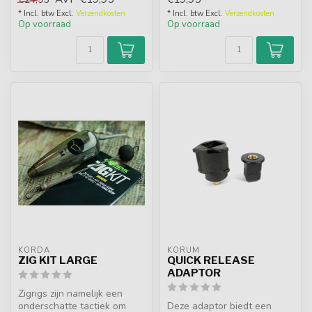
kruim vo...
* Incl. btw Excl.
Verzendkosten
* Incl. btw Excl.
Verzendkosten
Op voorraad
Op voorraad
KORDA
KORUM
ZIG KIT LARGE
QUICK RELEASE
ADAPTOR
Zigrigs zijn namelijk een
onderschatte tactiek om
Deze adaptor biedt een