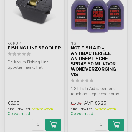
KORUM
NGT
FISHING LINE SPOOLER
NGT FISH AID –
ANTIBACTERIËLE
ANTISEPTISCHE
De Korum Fishing Line
SPRAY 50 ML VOOR
Spooler maakt het
WONDVERZORGING
opwinden van vislijnen
VIS
eenvoudig. Vul de...
NGT Fish Aid is een one-
touch antiseptische spray
voor grote vissen. Ideaal na
€5,95
AVP
€6,25
€6,95
h...
* Incl. btw Excl.
Verzendkosten
* Incl. btw Excl.
Verzendkosten
Op voorraad
Op voorraad