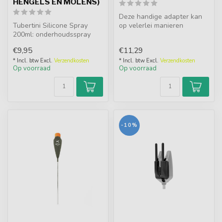
HENGELS EN MOLENS)
Deze handige adapter kan
Tubertini Silicone Spray
op velerlei manieren
200ml: onderhoudsspray
gebruikt worden, allerlei
voor hengels en molens.
van een ...
€9,95
€11,29
Bescherm...
* Incl. btw Excl.
Verzendkosten
* Incl. btw Excl.
Verzendkosten
Op voorraad
Op voorraad
-10%