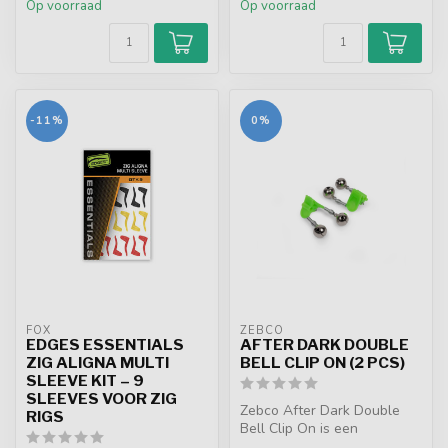
Op voorraad
Op voorraad
-11%
0%
FOX
ZEBCO
EDGES ESSENTIALS
AFTER DARK DOUBLE
ZIG ALIGNA MULTI
BELL CLIP ON (2 PCS)
SLEEVE KIT – 9
SLEEVES VOOR ZIG
Zebco After Dark Double
RIGS
Bell Clip On is een
praktische dubbele bel voor