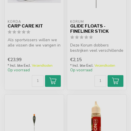
KORDA
KORUM
CARP CARE KIT
GLIDE FLOATS -
FINELINER STICK
Als sportvissers willen we
alle vissen die we vangen in
Deze Korum dobbers
de best mogelijke condit...
bestrijken veel verschillende
situaties en dieptes. De
€23,99
€2,15
Fineli...
* Incl. btw Excl.
Verzendkosten
* Incl. btw Excl.
Verzendkosten
Op voorraad
Op voorraad