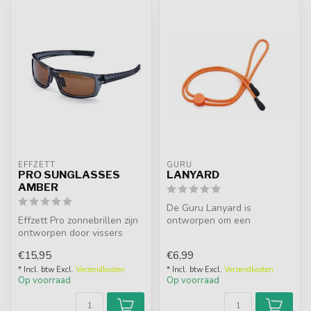
EFFZETT
GURU
PRO SUNGLASSES
LANYARD
AMBER
De Guru Lanyard is
Effzett Pro zonnebrillen zijn
ontworpen om een
ontworpen door vissers
bril/zonnebril stevig op zijn
voor vissers. Bij Effzett ...
plaats op je h...
€15,95
€6,99
* Incl. btw Excl.
Verzendkosten
* Incl. btw Excl.
Verzendkosten
Op voorraad
Op voorraad