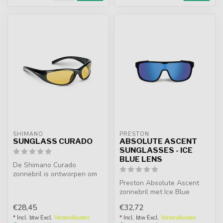
SHIMANO
PRESTON
SUNGLASS CURADO
ABSOLUTE ASCENT
SUNGLASSES - ICE
BLUE LENS
De Shimano Curado
zonnebril is ontworpen om
vissers optimale
Preston Absolute Ascent
zichtbaarheid en co...
zonnebril met Ice Blue
Revo-lens. Polariserend,
€28,45
€32,72
UV-besch...
* Incl. btw Excl.
Verzendkosten
* Incl. btw Excl.
Verzendkosten