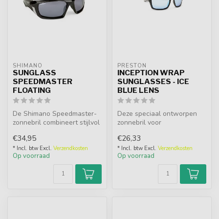
SHIMANO
PRESTON
SUNGLASS
INCEPTION WRAP
SPEEDMASTER
SUNGLASSES - ICE
FLOATING
BLUE LENS
De Shimano Speedmaster-
Deze speciaal ontworpen
zonnebril combineert stijlvol
zonnebril voor
ontwerp met praktische
hengelsportliefhebbers
€34,95
€26,33
func...
biedt optimale bes...
* Incl. btw Excl.
Verzendkosten
* Incl. btw Excl.
Verzendkosten
Op voorraad
Op voorraad