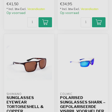
met hoogwaardige
“stealth” matzwart,
€41,50
€34,95
materialen...
omhullend Grilamid T...
* Incl. btw Excl.
Verzendkosten
* Incl. btw Excl.
Verzendkosten
Op voorraad
Op voorraad
SHIMANO
COLMIC
SUNGLASSES
POLARISED
EYEWEAR
SUNGLASSES SHARK –
TORTOISESHELL &
GEPOLARISEERDE
COPPER
VISBRIL VOOR HELDER