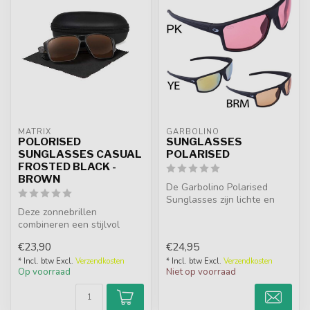
MATRIX
GARBOLINO
POLORISED
SUNGLASSES
SUNGLASSES CASUAL
POLARISED
FROSTED BLACK -
BROWN
De Garbolino Polarised
Sunglasses zijn lichte en
Deze zonnebrillen
duurzame visbrillen met TAC
combineren een stijlvol
gep...
ontwerp met hoogwaardige
€23,90
€24,95
bescherming e...
* Incl. btw Excl.
Verzendkosten
* Incl. btw Excl.
Verzendkosten
Op voorraad
Niet op voorraad