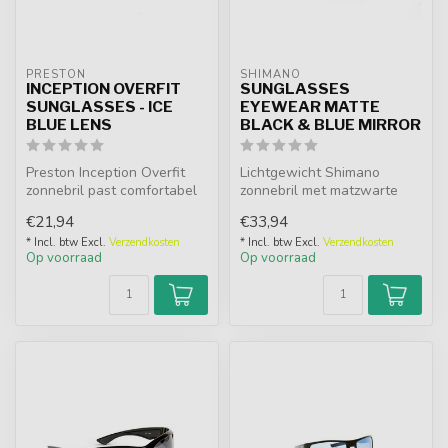
PRESTON
SHIMANO
INCEPTION OVERFIT
SUNGLASSES
SUNGLASSES - ICE
EYEWEAR MATTE
BLUE LENS
BLACK & BLUE MIRROR
Preston Inception Overfit
Lichtgewicht Shimano
zonnebril past comfortabel
zonnebril met matzwarte
over bril op sterkte. Polar...
TR90 frame en blauwe
€21,94
€33,94
gepolariseerde...
* Incl. btw Excl.
Verzendkosten
* Incl. btw Excl.
Verzendkosten
Op voorraad
Op voorraad