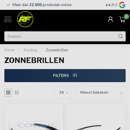
Meer dan
22.000
producten online
Gratis leveri
4.4
/5.0
0
MENU
Home
/
Kleding
/
Zonnebrillen
ZONNEBRILLEN
FILTERS