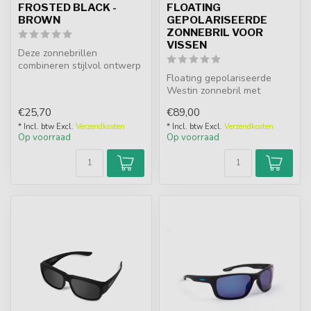
FROSTED BLACK -
FLOATING
BROWN
GEPOLARISEERDE
ZONNEBRIL VOOR
VISSEN
Deze zonnebrillen
combineren stijlvol ontwerp
met hoogwaardige
Floating gepolariseerde
bescherming en op...
Westin zonnebril met
UV400, polycarbonate
€25,70
€89,00
lenzen, Japans...
* Incl. btw Excl.
Verzendkosten
* Incl. btw Excl.
Verzendkosten
Op voorraad
Op voorraad