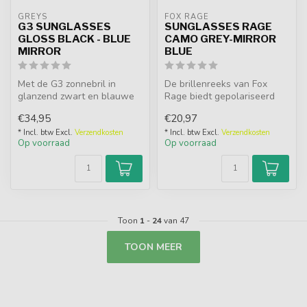
GREYS
FOX RAGE
G3 SUNGLASSES
SUNGLASSES RAGE
GLOSS BLACK - BLUE
CAMO GREY-MIRROR
MIRROR
BLUE
Met de G3 zonnebril in
De brillenreeks van Fox
glanzend zwart en blauwe
Rage biedt gepolariseerd
spiegelende lenzen bent u
zicht in een stijlvolle
€34,95
€20,97
verzek...
verpakk...
* Incl. btw Excl.
Verzendkosten
* Incl. btw Excl.
Verzendkosten
Op voorraad
Op voorraad
Toon
1
-
24
van 47
TOON MEER