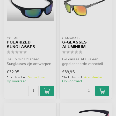
COLMIC
GAMAKATSU
POLARIZED
G-GLASSES
SUNGLASSES
ALUMINIUM
De Colmic Polarized
G-Glasses ALU is een
Sunglasses zijn ontworpen
gepolariseerde zonnebril
met de meest
gemaakt van ultralicht
€32,95
€39,95
hoogwaardige material...
aluminium. ...
* Incl. btw Excl.
Verzendkosten
* Incl. btw Excl.
Verzendkosten
Op voorraad
Op voorraad