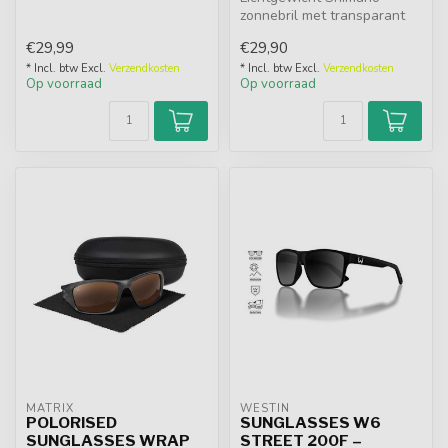
zonnebril met transparant
grijs TR90-frame en
€29,99
€29,90
donkergrijze ...
* Incl. btw Excl.
Verzendkosten
* Incl. btw Excl.
Verzendkosten
Op voorraad
Op voorraad
MATRIX
WESTIN
POLORISED
SUNGLASSES W6
SUNGLASSES WRAP
STREET 200F –