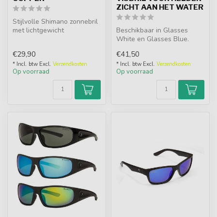
ZICHT AAN HET WATER
Stijlvolle Shimano zonnebril
met lichtgewicht
Beschikbaar in Glasses
schildpadframe en
White en Glasses Blue.
koperkleurige ge...
Lichte gepolariseerde visbril
€29,90
€41,50
met ...
* Incl. btw Excl.
Verzendkosten
* Incl. btw Excl.
Verzendkosten
Op voorraad
Op voorraad