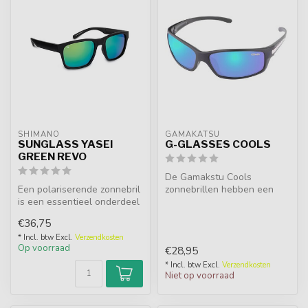
SHIMANO
GAMAKATSU
SUNGLASS YASEI
G-GLASSES COOLS
GREEN REVO
De Gamakstu Cools
Een polariserende zonnebril
zonnebrillen hebben een
is een essentieel onderdeel
chique en sportief design.
voor iedere visser. De g...
Het optimal...
€36,75
* Incl. btw Excl.
Verzendkosten
Op voorraad
€28,95
* Incl. btw Excl.
Verzendkosten
Niet op voorraad