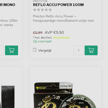
PRESTON
ER MONO
REFLO ACCU POWER 100M
Preston Reflo Accu Power –
 Mono 100m:
Hoogwaardige monofilament vislijn met
or sterke
extreem nauwkeu...
AVP
€5,50
€5,99
* Incl. btw Excl.
Verzendkosten
Op voorraad
Vergelijk