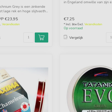
in Engeland omwille van zijn ex
chnium Grey is een zinkende
et lage rek en hoge slijtvasth...
VP
€23,95
€7,25
l.
Verzendkosten
* Incl. btw Excl.
Verzendkosten
d
Op voorraad
k
Vergelijk