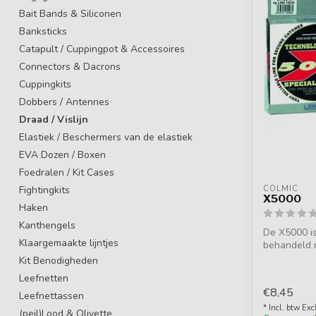
Bait Bands & Siliconen
Banksticks
Catapult / Cuppingpot & Accessoires
Connectors & Dacrons
Cuppingkits
Dobbers / Antennes
Draad / Vislijn
Elastiek / Beschermers van de elastiek
EVA Dozen / Boxen
Foedralen / Kit Cases
Fightingkits
COLMIC
X5000
Haken
Kanthengels
De X5000 is
Klaargemaakte lijntjes
behandeld m
en is ge...
Kit Benodigheden
Leefnetten
€8,45
Leefnettassen
* Incl. btw Exc
(peil)Lood & Olivette