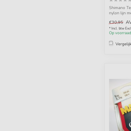
Shimano Te
nylon lijn m
A
€30,95
* Incl. btw Exc
Op voorraa
Vergelij