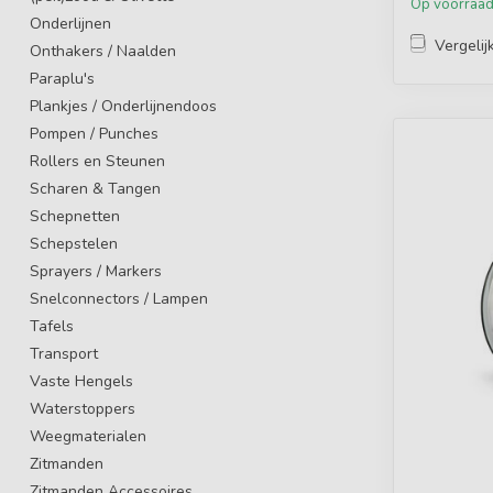
Op voorraa
Onderlijnen
Vergelij
Onthakers / Naalden
Paraplu's
Plankjes / Onderlijnendoos
Pompen / Punches
Rollers en Steunen
Scharen & Tangen
Schepnetten
Schepstelen
Sprayers / Markers
Snelconnectors / Lampen
Tafels
Transport
Vaste Hengels
Waterstoppers
Weegmaterialen
Zitmanden
Zitmanden Accessoires