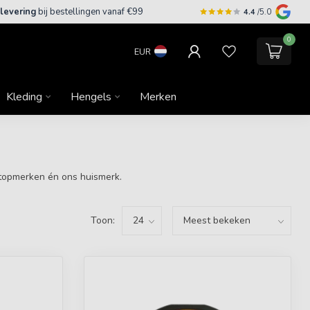
 levering
bij bestellingen vanaf €99
4.4
/5.0
0
EUR
Kleding
Hengels
Merken
e topmerken én ons huismerk.
Toon: