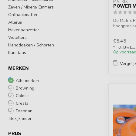
MATRIX
POWER M
Zeven / Mixers/ Emmers
Onthaakmatten
De Matrix P
Allerlei
hoogprecieze
Hakenaanzetter
en ho...
Vistellers
€5,45
Handdoeken / Schorten
* Incl. btw Exc
Op voorraa
Kunstaas
Vergelij
MERKEN
Alle merken
Browning
Colmic
Cresta
Drennan
Bekijk meer
PRIJS