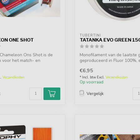
TUBERTINI
ON ONE SHOT
TATANKA EVO GREEN 15
Chameleon Ons Shot is de
Monofilament van de laatste 
n voor het match- en
geproduceerd in Fluor 100%, e
....
poly...
€6,95
l.
Verzendkosten
* Incl. btw Excl.
Verzendkosten
d
Op voorraad
k
Vergelijk