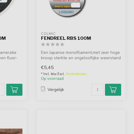
COLMIC
0M
FENDREEL RBS 100M
generatie
Een Japanse monofilament,met zeer hoge
en fluor-
knoop sterkte en ongelooflijke weerstand
...
€5,45
* Incl. btw Excl.
Verzendkosten
Op voorraad
Vergelijk