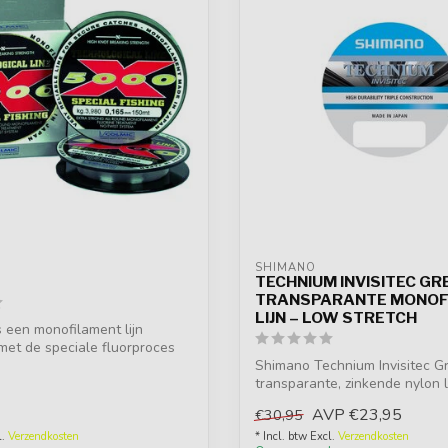
SHIMANO
TECHNIUM INVISITEC GR
TRANSPARANTE MONOF
LIJN – LOW STRETCH
 een monofilament lijn
et de speciale fluorproces
Shimano Technium Invisitec Gr
transparante, zinkende nylon li
AVP
€23,95
€30,95
l.
Verzendkosten
* Incl. btw Excl.
Verzendkosten