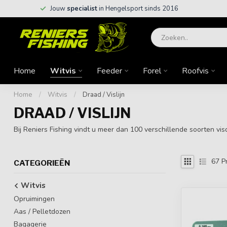
Jouw
specialist
in Hengelsport sinds 2016
Home
Witvis
Feeder
Forel
Roofvis
Home
/
Witvis
/
Draad / Vislijn
DRAAD / VISLIJN
Bij Reniers Fishing vindt u meer dan 100 verschillende soorten vi
67
P
CATEGORIEËN
Witvis
Opruimingen
Aas / Pelletdozen
Bagagerie