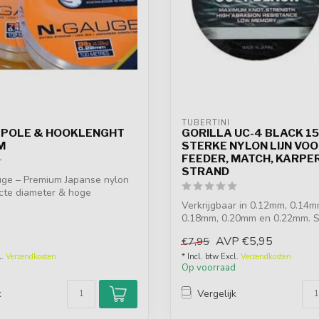
TUBERTINI
 POLE & HOOKLENGHT
GORILLA UC-4 BLACK 1
M
STERKE NYLON LIJN VO
FEEDER, MATCH, KARPE
STRAND
ge – Premium Japanse nylon
acte diameter & hoge
.
Verkrijgbaar in 0.12mm, 0.14
0.18mm, 0.20mm en 0.22mm. 
ny...
AVP
€5,95
€7,95
l.
Verzendkosten
* Incl. btw Excl.
Verzendkosten
d
Op voorraad
k
Vergelijk