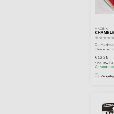
MAXIMA
CHAMELE
De Maxima 
ideale nylo
feedervissen
€12,95
* Incl. btw Exc
Op voorraa
Vergelij