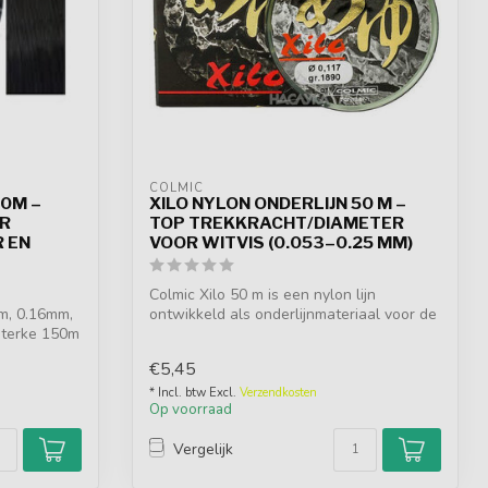
COLMIC
50M –
XILO NYLON ONDERLIJN 50 M –
OR
TOP TREKKRACHT/DIAMETER
R EN
VOOR WITVIS (0.053–0.25 MM)
Colmic Xilo 50 m is een nylon lijn
mm, 0.16mm,
ontwikkeld als onderlijnmateriaal voor de
Sterke 150m
wit...
€5,45
* Incl. btw Excl.
Verzendkosten
Op voorraad
Vergelijk