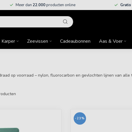
Meer dan
22.000
producten online
Gratis
Karper
Zeevissen
Cadeaubonnen
Aas & Voer
sdraad op voorraad – nylon, fluorocarbon en gevlochten lijnen van all
roducten
-23%