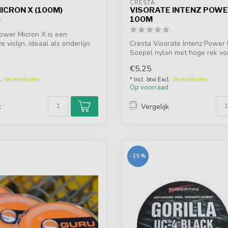
CRESTA
ICRON X (100M)
VISORATE INTENZ POW
100M
ower Micron X is een
 vislijn, ideaal als onderlijn
Cresta Visorate Intenz Power
Soepel nylon met hoge rek vo
ko...
€5,25
l.
Verzendkosten
* Incl. btw Excl.
Verzendkosten
d
Op voorraad
k
Vergelijk
-25%