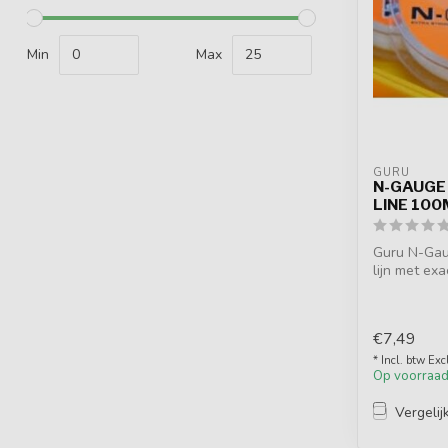
Min
Max
GURU
N-GAUGE
LINE 100
Guru N-Gau
lijn met ex
trekkracht...
€7,49
* Incl. btw Exc
Op voorraa
Vergelij