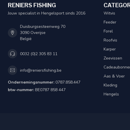
RENIERS FISHING
CATEGOR
Jouw specialist in Hengelsport sinds 2016
Witvis
Feeder
Duisburgsesteenweg 70
Forel
3090 Overijse
België
Roofvis
Karper
0032 (0)2 305 83 11
Zeevissen
Cadeaubonne
info@reniersfishing.be
Aas & Voer
Ondernemingsnummer:
0787.858.447
Kleding
btw-nummer:
BE0787 858 447
Hengels