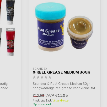
SCANDEX
X-REEL GREASE MEDIUM 30GR
oudig
Scandex X-Reel Grease Medium 30gr –
hande
hoogwaardige reelgrease voor kleine tot
midd...
AVP
€11,95
€12,95
* Incl. btw Excl.
Verzendkosten
Op voorraad