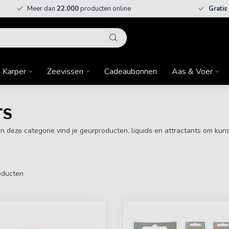
Meer dan
22.000
producten online
Gratis
Karper
Zeevissen
Cadeaubonnen
Aas & Voer
TS
. In deze categorie vind je geurproducten, liquids en attractants om ku
ducten