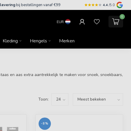
 levering
bij bestellingen vanaf €99
4.4
/5.0
0
EUR
Kleding
Hengels
Merken
nstaas en aas extra aantrekkelijk te maken voor snoek, snoekbaars,
Toon:
-8%