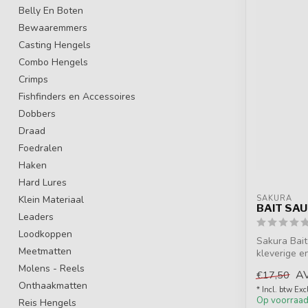
Belly En Boten
Bewaaremmers
Casting Hengels
Combo Hengels
Crimps
Fishfinders en Accessoires
Dobbers
Draad
Foedralen
Haken
Hard Lures
Klein Materiaal
SAKURA
BAIT SA
Leaders
Loodkoppen
Sakura Bait
Meetmatten
kleverige e
van ...
Molens - Reels
A
€17,50
Onthaakmatten
* Incl. btw Exc
Op voorraa
Reis Hengels