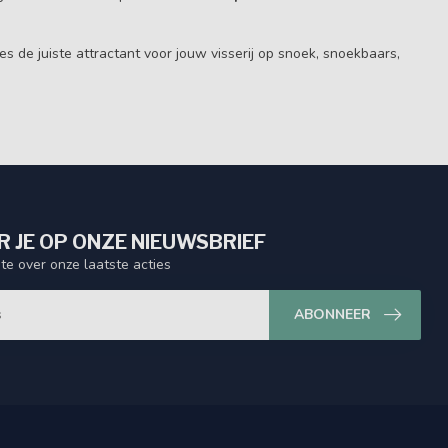
es de juiste attractant voor jouw visserij op snoek, snoekbaars,
 JE OP ONZE NIEUWSBRIEF
gte over onze laatste acties
ABONNEER