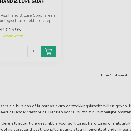
 HAND & LURE SOAP
 Azz Hand & Lure Soap is een
biologisch afbreekbare zeep
VP
€15,95
l.
Verzendkosten
d
k
Toon
1
-
4
van 4
ssers die hun aas of kunstaas extra aantrekkingskracht willen geven. I
eert of langer vasthoudt. Dat kan vooral nuttig zijn in moeilijke omsta
andere attractant die geschikt is voor soft lures, hard lures of natuur
oofvis aarzelend aast. Op jullie pagina staan momenteel onder meer 