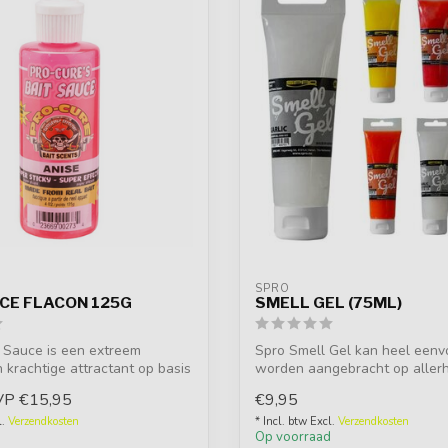
SPRO
UCE FLACON 125G
SMELL GEL (75ML)
 Sauce is een extreem
Spro Smell Gel kan heel eenv
n krachtige attractant op basis
worden aangebracht op aller
kunstaas, zoa...
VP
€15,95
€9,95
l.
Verzendkosten
* Incl. btw Excl.
Verzendkosten
d
Op voorraad