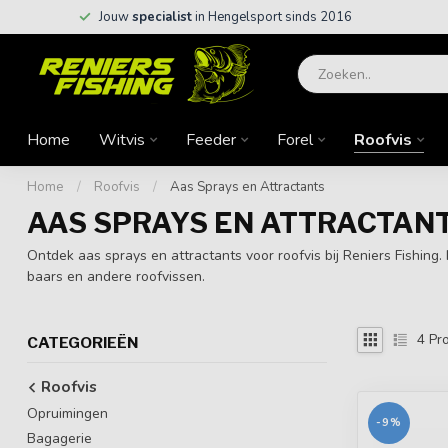
Jouw
specialist
in Hengelsport sinds 2016
Home
Witvis
Feeder
Forel
Roofvis
Home
/
Roofvis
/
Aas Sprays en Attractants
AAS SPRAYS EN ATTRACTAN
Ontdek aas sprays en attractants voor roofvis bij Reniers Fishing
baars en andere roofvissen.
4
Pro
CATEGORIEËN
Roofvis
Opruimingen
-9%
Bagagerie