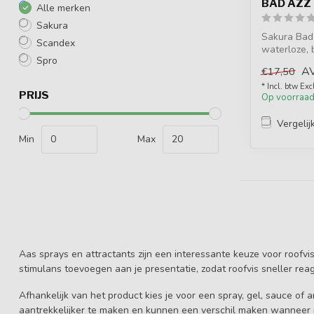
BAD AZZ
Alle merken
Sakura
Sakura Bad
Scandex
waterloze, 
Spro
di...
A
€17,50
* Incl. btw Exc
PRIJS
Op voorraa
Vergelij
Min
Max
Aas sprays en attractants zijn een interessante keuze voor roofvi
stimulans toevoegen aan je presentatie, zodat roofvis sneller reag
Afhankelijk van het product kies je voor een spray, gel, sauce of 
aantrekkelijker te maken en kunnen een verschil maken wanneer r