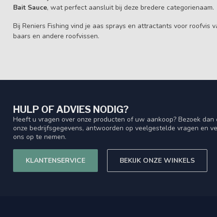
Bait Sauce
, wat perfect aansluit bij deze bredere categorienaam.
Bij Reniers Fishing vind je aas sprays en attractants voor roofvis
baars en andere roofvissen.
HULP OF ADVIES NODIG?
Heeft u vragen over onze producten of uw aankoop? Bezoek dan o
onze bedrijfsgegevens, antwoorden op veelgestelde vragen en ve
ons op te nemen.
KLANTENSERVICE
BEKIJK ONZE WINKELS