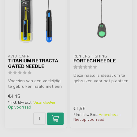
AVID CARP
RENIERS FISHING
TITANIUM RETRACTA
FORTECH NEEDLE
GATED NEEDLE
Deze naald is ideaal om te
Voorzien van een veelzijdig
gebruiken voor het plaatsen
te gebruiken naald met een
van aas op een hair of vo...
zeer kleine opening, dit ...
€4,45
* Incl. btw Excl.
Verzendkosten
Op voorraad
€1,95
* Incl. btw Excl.
Verzendkosten
Niet op voorraad