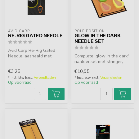
AVID CARP
POLE POSITION
RE-RIG GATED NEEDLE
GLOW IN THE DARK
NEEDLE SET
Avid Carp Re-Rig Gated
Needle, aasnaald met
Complete 'glow in the dark'
sluiting, ideaal voor hair rigs.
naaldenset met stringer,
Voo...
fine, pointed en lipped nee...
€3,25
€10,95
* Incl. btw Excl.
Verzendkosten
* Incl. btw Excl.
Verzendkosten
Op voorraad
Op voorraad