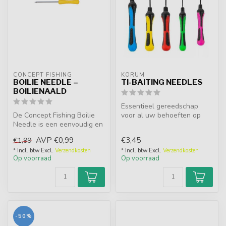
CONCEPT FISHING
KORUM
BOILIE NEEDLE –
TI-BAITING NEEDLES
BOILIENAALD
Essentieel gereedschap
De Concept Fishing Boilie
voor al uw behoeften op
Needle is een eenvoudig en
het gebied van aas en
handig hulpmiddel om
tuigage. Ge...
AVP
€0,99
€3,45
€1,99
boilie...
* Incl. btw Excl.
Verzendkosten
* Incl. btw Excl.
Verzendkosten
Op voorraad
Op voorraad
-50%