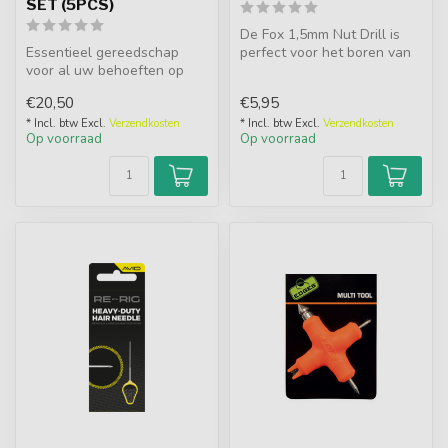
SET (5PCS)
De Fox 1,5mm Nut Drill is
Essentieel gereedschap
perfect voor het boren van
voor al uw behoeften op
kleine gaatjes door alle ha...
het gebied van aas en
€20,50
€5,95
tuigage. Ge...
* Incl. btw Excl.
Verzendkosten
* Incl. btw Excl.
Verzendkosten
Op voorraad
Op voorraad