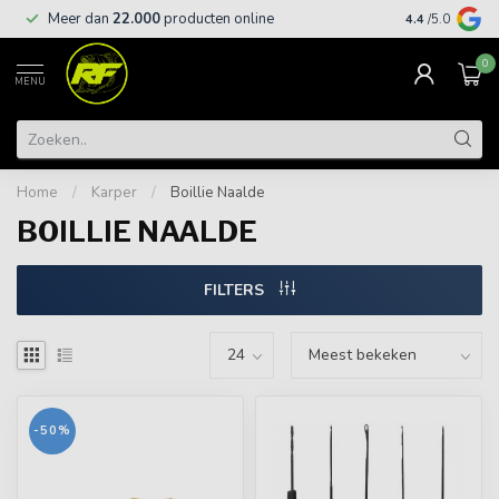
Meer dan
22.000
producten online
Gratis leveri
4.4
/5.0
0
MENU
Home
/
Karper
/
Boillie Naalde
BOILLIE NAALDE
FILTERS
-50%