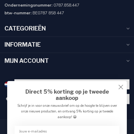
Ondernemingsnummer:
0787.858.447
btw-nummer:
BE0787 858 447
CATEGORIEËN
INFORMATIE
MIJN ACCOUNT
Direct 5% korting op je tweede
aankoop
€
Schrijf je in voor onze nieuwsbrief om op de hoogte te blijven over
onze nieuwe producten, en ontvang 5% korting op je tweede
aankoop! 😀