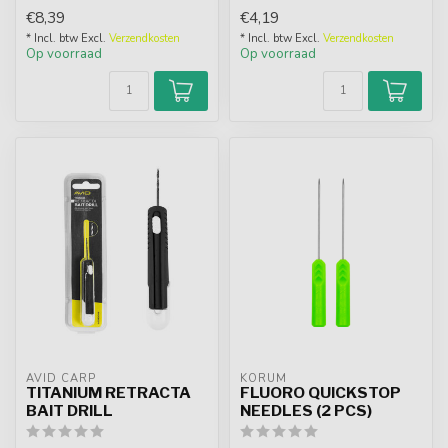
van een kleine weerhaak;
€8,39
€4,19
d...
* Incl. btw Excl.
Verzendkosten
* Incl. btw Excl.
Verzendkosten
Op voorraad
Op voorraad
AVID CARP
KORUM
TITANIUM RETRACTA
FLUORO QUICKSTOP
BAIT DRILL
NEEDLES (2 PCS)