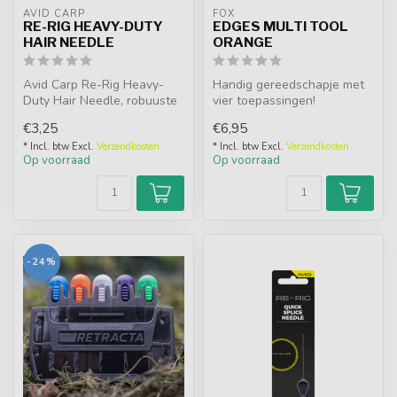
AVID CARP
FOX
RE-RIG HEAVY-DUTY
EDGES MULTI TOOL
HAIR NEEDLE
ORANGE
Avid Carp Re-Rig Heavy-
Handig gereedschapje met
Duty Hair Needle, robuuste
vier toepassingen!
naald voor hard aas zoals
€3,25
€6,95
boil...
* Incl. btw Excl.
Verzendkosten
* Incl. btw Excl.
Verzendkosten
Op voorraad
Op voorraad
-24%