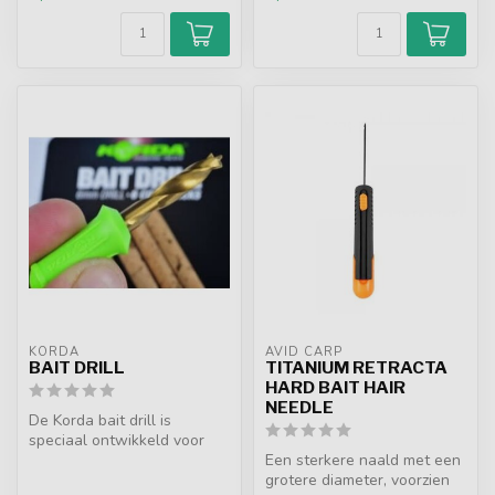
KORDA
AVID CARP
BAIT DRILL
TITANIUM RETRACTA
HARD BAIT HAIR
NEEDLE
De Korda bait drill is
speciaal ontwikkeld voor
het perfect aan- en
Een sterkere naald met een
doorboren in...
grotere diameter, voorzien