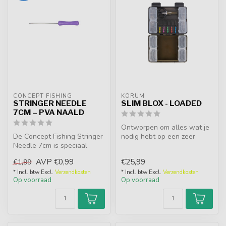
CONCEPT FISHING
KORUM
STRINGER NEEDLE
SLIM BLOX - LOADED
7CM – PVA NAALD
Ontworpen om alles wat je
De Concept Fishing Stringer
nodig hebt op een zeer
Needle 7cm is speciaal
georganiseerde manier op
ontworpen voor het rijgen
te ber...
AVP
€0,99
€25,99
€1,99
van...
* Incl. btw Excl.
Verzendkosten
* Incl. btw Excl.
Verzendkosten
Op voorraad
Op voorraad