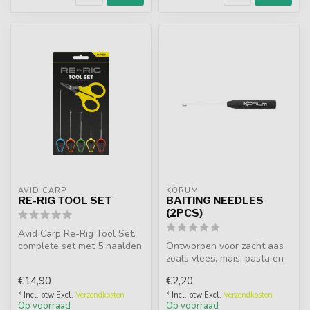
AVID CARP
KORUM
RE-RIG TOOL SET
BAITING NEEDLES
(2PCS)
Avid Carp Re-Rig Tool Set,
complete set met 5 naalden
Ontworpen voor zacht aas
en compacte schaar.
zoals vlees, maïs, pasta en
Ergono...
pellets. De ultra dunne
€14,90
€2,20
naa...
* Incl. btw Excl.
Verzendkosten
* Incl. btw Excl.
Verzendkosten
Op voorraad
Op voorraad