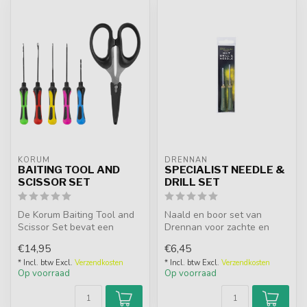
KORUM
DRENNAN
BAITING TOOL AND
SPECIALIST NEEDLE &
SCISSOR SET
DRILL SET
De Korum Baiting Tool and
Naald en boor set van
Scissor Set bevat een
Drennan voor zachte en
complete selectie handige
harde aassoorten. Ideaal
€14,95
€6,45
aastoo...
voor hair ...
* Incl. btw Excl.
Verzendkosten
* Incl. btw Excl.
Verzendkosten
Op voorraad
Op voorraad