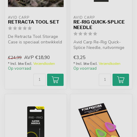
AVID CARP
AVID CARP
RETRACTA TOOL SET
RE-RIG QUICK-SPLICE
NEEDLE
De Retracta Tool Storage
Case is speciaal ontwikkeld
Avid Carp Re-Rig Quick-
om tot maximaal 5
Splice Needle, ruitvormige
Rectracta...
naald voor snel en
AVP
€18,90
€3,25
€24,99
eenvoudig s...
* Incl. btw Excl.
Verzendkosten
* Incl. btw Excl.
Verzendkosten
Op voorraad
Op voorraad