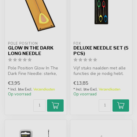
POLE POSITION
FOX
GLOW IN THE DARK
DELUXE NEEDLE SET (5
LONG NEEDLE
PCS)
Pole Position Glow In The
Vijf stuks naalden met alle
Dark Fine Needle: sterke,
functies die je nodig hebt.
fijne boilienaald met lichtg...
Bevat Stix & Stringer, ...
€3,95
€13,85
* Incl. btw Excl.
Verzendkosten
* Incl. btw Excl.
Verzendkosten
Op voorraad
Op voorraad