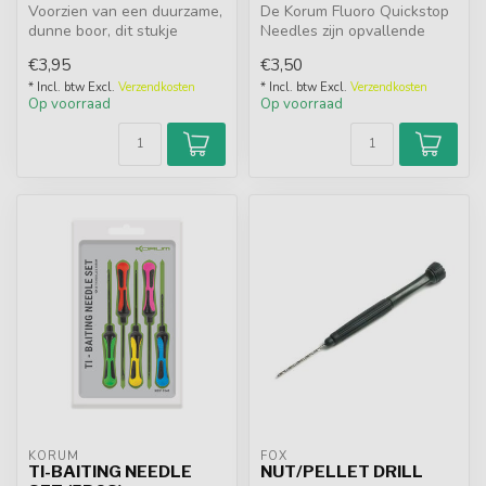
Voorzien van een duurzame,
De Korum Fluoro Quickstop
dunne boor, dit stukje
Needles zijn opvallende
gereedschap is perfect voor
aasnaalden met een felle
€3,95
€3,50
he...
kleur...
* Incl. btw Excl.
Verzendkosten
* Incl. btw Excl.
Verzendkosten
Op voorraad
Op voorraad
KORUM
FOX
TI-BAITING NEEDLE
NUT/PELLET DRILL