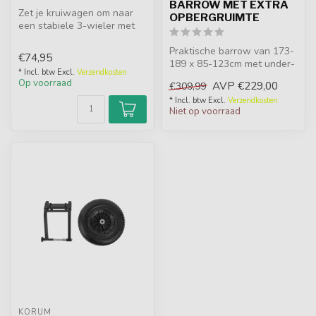
BARROW MET EXTRA
Zet je kruiwagen om naar
OPBERGRUIMTE
een stabiele 3-wieler met
de Avid Carp Barrow Wheel
Con...
Praktische barrow van 173-
€74,95
189 x 85-123cm met under-
* Incl. btw Excl.
Verzendkosten
barrow tas, zijtassen,
Op voorraad
AVP
€229,00
€309,99
verste...
* Incl. btw Excl.
Verzendkosten
Niet op voorraad
KORUM