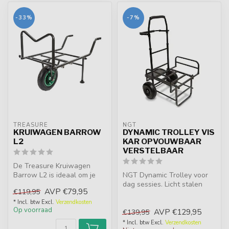
-33%
-7%
TREASURE
NGT
KRUIWAGEN BARROW
DYNAMIC TROLLEY VIS
L2
KAR OPVOUWBAAR
VERSTELBAAR
De Treasure Kruiwagen
Barrow L2 is ideaal om je
NGT Dynamic Trolley voor
uitzet voor het karpervissen
dag sessies. Licht stalen
AVP
€79,95
€119,95
in ...
frame, verstelbare
duwbeugel ...
* Incl. btw Excl.
Verzendkosten
Op voorraad
AVP
€129,95
€139,95
* Incl. btw Excl.
Verzendkosten