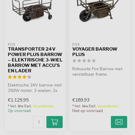
FOX
FOX
TRANSPORTER 24V
VOYAGER BARROW
POWER PLUS BARROW
PLUS
– ELEKTRISCHE 3-WIEL
BARROW MET ACCU’S
Robuuste Fox Barrow met
EN LADER
verstelbaar frame,
luchtband, afneembare
Elektrische 24V barrow met
hendels en ruim...
350W motor, 3 wielen, 2x
9Ah 12V accu’s, lader,
€1.129,95
€189,93
uitsc...
* Incl. btw Excl.
Verzendkosten
* Incl. btw Excl.
Verzendkosten
Op voorraad
Niet op voorraad