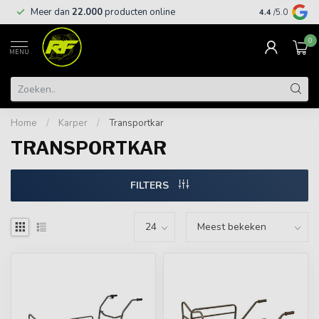
Meer dan
22.000
producten online
Gratis leveri
4.4
/5.0
0
MENU
Home
/
Karper
/
Transportkar
TRANSPORTKAR
FILTERS