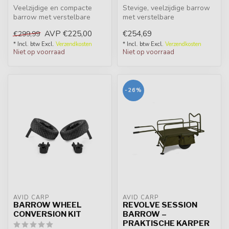
Veelzijdige en compacte
Stevige, veelzijdige barrow
barrow met verstelbare
met verstelbare
handgrepen, ideaal voor
bagageruimte en slimme
AVP
€225,00
€254,69
€299,99
dag- en m...
opbergvakken....
* Incl. btw Excl.
Verzendkosten
* Incl. btw Excl.
Verzendkosten
Niet op voorraad
Niet op voorraad
-26%
AVID CARP
AVID CARP
BARROW WHEEL
REVOLVE SESSION
CONVERSION KIT
BARROW –
PRAKTISCHE KARPER