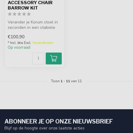
ACCESSORY CHAIR
BARROW KIT
Verander je Korum stoel in
seconden in een stabiele
barrow met deze handige
€100,90
kit....
* Incl. btw Excl.
Verzendkosten
Op voorraad
Toon
1
-
11
van 11
ABONNEER JE OP ONZE NIEUWSBRIEF
Blijf op de hoogte over onze laatste acties