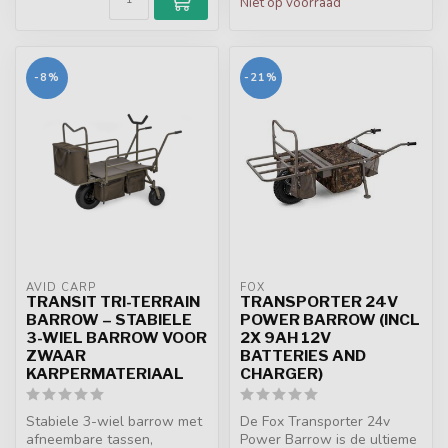
Niet op voorraad
-8%
-21%
AVID CARP
FOX
TRANSIT TRI-TERRAIN
TRANSPORTER 24V
BARROW – STABIELE
POWER BARROW (INCL
3-WIEL BARROW VOOR
2X 9AH 12V
ZWAAR
BATTERIES AND
KARPERMATERIAAL
CHARGER)
Stabiele 3-wiel barrow met
De Fox Transporter 24v
afneembare tassen,
Power Barrow is de ultieme