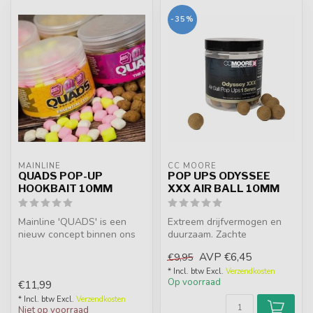
-35%
MAINLINE
CC MOORE
QUADS POP-UP
POP UPS ODYSSEE
HOOKBAIT 10MM
XXX AIR BALL 10MM
Mainline 'QUADS' is een
Extreem drijfvermogen en
nieuw concept binnen ons
duurzaam. Zachte
uitgebreide assortiment
natuurlijke GLM-achtige
AVP
€6,45
€9,95
hookbai...
smaak & aroma...
* Incl. btw Excl.
Verzendkosten
Op voorraad
€11,99
* Incl. btw Excl.
Verzendkosten
Niet op voorraad