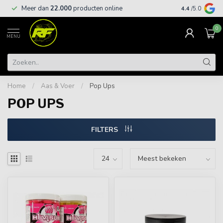
Meer dan
22.000
producten online
Gratis leveri
4.4
/5.0
0
MENU
Home
/
Aas & Voer
/
Pop Ups
POP UPS
FILTERS