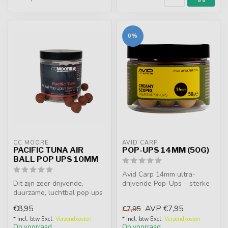
0%
CC MOORE
AVID CARP
PACIFIC TUNA AIR
POP-UPS 14MM (50G)
BALL POP UPS 10MM
Avid Carp 14mm ultra-
Dit zijn zeer drijvende,
drijvende Pop-Ups – sterke
duurzame, luchtbal pop ups
attractors, matchend met
gemaakt met Pacific Tuna
boilies...
€8,95
AVP
€7,95
€7,95
Bas...
* Incl. btw Excl.
Verzendkosten
* Incl. btw Excl.
Verzendkosten
Op voorraad
Op voorraad