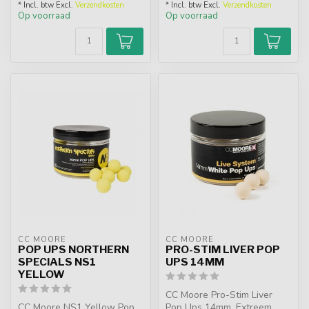
* Incl. btw Excl.
Verzendkosten
* Incl. btw Excl.
Verzendkosten
Op voorraad
Op voorraad
CC MOORE
CC MOORE
POP UPS NORTHERN
PRO-STIM LIVER POP
SPECIALS NS1
UPS 14MM
YELLOW
CC Moore Pro-Stim Liver
CC Moore NS1 Yellow Pop
Pop Ups 14mm. Extreem