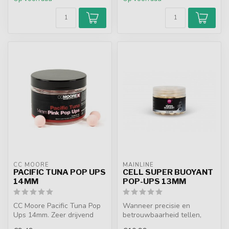
CC MOORE
MAINLINE
PACIFIC TUNA POP UPS
CELL SUPER BUOYANT
14MM
POP-UPS 13MM
CC Moore Pacific Tuna Pop
Wanneer precisie en
Ups 14mm. Zeer drijvend
betrouwbaarheid tellen,
aas in roze, wit en geel met
bieden de Super Buoyant