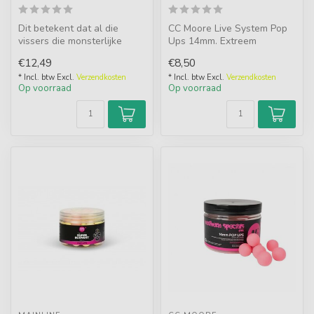
Dit betekent dat al die
CC Moore Live System Pop
vissers die monsterlijke
Ups 14mm. Extreem
hoeveelheden vis hebben
drijvende, zoete pop ups in
€12,49
€8,50
gevange...
roze, wit...
* Incl. btw Excl.
Verzendkosten
* Incl. btw Excl.
Verzendkosten
Op voorraad
Op voorraad