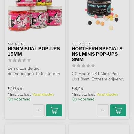
MAINLINE
CC MOORE
HIGH VISUAL POP-UPS
NORTHERN SPECIALS
15MM
NS1 MINIS POP-UPS
8MM
Een uitzonderlijk
drijfvermogen, felle kleuren
CC Moore NS1 Minis Pop
en attractieve flavours
Ups 8mm. Extreem drijvend,
zorgen er...
hi-viz mix van 8 kleuren met
€10,95
€9,49
c...
* Incl. btw Excl.
Verzendkosten
* Incl. btw Excl.
Verzendkosten
Op voorraad
Op voorraad