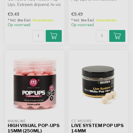
Ups. Extreem drijvend, hi-viz
drijvend, in wit en geel, met
geel en onweerstaanbaar
almo...
€9,49
€9,49
do...
* Incl. btw Excl.
Verzendkosten
* Incl. btw Excl.
Verzendkosten
Op voorraad
Op voorraad
MAINLINE
CC MOORE
HIGH VISUAL POP-UPS
LIVE SYSTEM POP UPS
15MM (250ML)
14MM