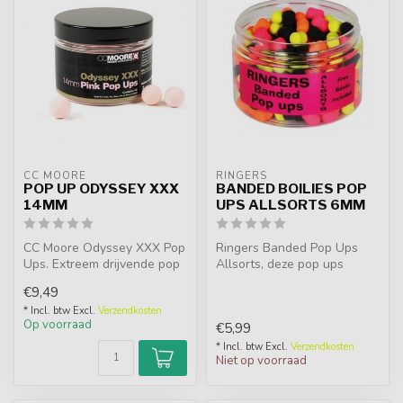
CC MOORE
RINGERS
POP UP ODYSSEY XXX
BANDED BOILIES POP
14MM
UPS ALLSORTS 6MM
CC Moore Odyssey XXX Pop
Ringers Banded Pop Ups
Ups. Extreem drijvende pop
Allsorts, deze pop ups
ups in roze, wit en geel. Be...
hebben inmiddels een grote
€9,49
reputat...
* Incl. btw Excl.
Verzendkosten
Op voorraad
€5,99
* Incl. btw Excl.
Verzendkosten
Niet op voorraad