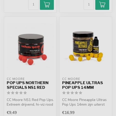
CC MOORE
CC MOORE
POP UPS NORTHERN
PINEAPPLE ULTRAS
SPECIALS NS1 RED
POP UPS 14MM
CC Moore NS1 Red Pop Ups.
CC Moore Pineapple Ultras
Extreem drijvend, hi-viz rood
Pop Ups 14mm zijn uiterst
en onweerstaanbaar door ...
drijvende karper hookbaits
€9,49
€16,99
m...