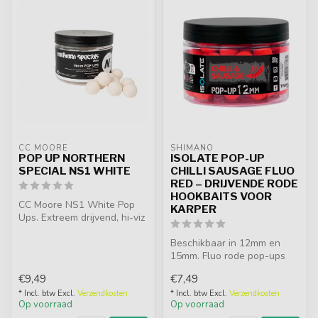
CC MOORE
SHIMANO
POP UP NORTHERN
ISOLATE POP-UP
SPECIAL NS1 WHITE
CHILLI SAUSAGE FLUO
RED – DRIJVENDE RODE
HOOKBAITS VOOR
CC Moore NS1 White Pop
KARPER
Ups. Extreem drijvend, hi-viz
wit en onweerstaanbaar
door...
Beschikbaar in 12mm en
15mm. Fluo rode pop-ups
met pittige Chilli Sausage
€9,49
€7,49
flavou...
* Incl. btw Excl.
Verzendkosten
* Incl. btw Excl.
Verzendkosten
Op voorraad
Op voorraad