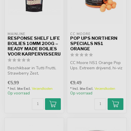
MAINLINE
CC MOORE
RESPONSE SHELF LIFE
POP UPS NORTHERN
BOILIES 10MM 200G –
SPECIALS NS1
READY MADE BOILIES
ORANGE
VOOR KARPERVISSERIJ
CC Moore NS1 Orange Pop
Beschikbaar in Tutti Frutti,
Ups. Extreem drijvend, hi-viz
Strawberry Zest,
oranje en onweerstaanbaar
Sweetcorn, Hemp, Bread
...
€5,99
€9,49
Fake en Pin...
* Incl. btw Excl.
Verzendkosten
* Incl. btw Excl.
Verzendkosten
Op voorraad
Op voorraad