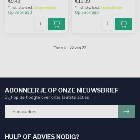
€9,49
€10,99
k...
Pop-Ups een ...
* Incl. btw Excl.
Verzendkosten
* Incl. btw Excl.
Verzendkosten
Op voorraad
Op voorraad
Toon
1
-
22
van 22
ABONNEER JE OP ONZE NIEUWSBRIEF
Blijf op de hoogte over onze laatste acties
HULP OF ADVIES NODIG?