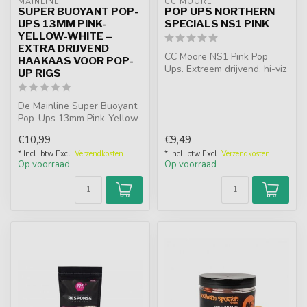
MAINLINE
CC MOORE
SUPER BUOYANT POP-
POP UPS NORTHERN
UPS 13MM PINK-
SPECIALS NS1 PINK
YELLOW-WHITE –
EXTRA DRIJVEND
CC Moore NS1 Pink Pop
HAAKAAS VOOR POP-
Ups. Extreem drijvend, hi-viz
UP RIGS
en onweerstaanbaar dankzij
d...
De Mainline Super Buoyant
Pop-Ups 13mm Pink-Yellow-
White zijn extra drijvende
€10,99
€9,49
ho...
* Incl. btw Excl.
Verzendkosten
* Incl. btw Excl.
Verzendkosten
Op voorraad
Op voorraad