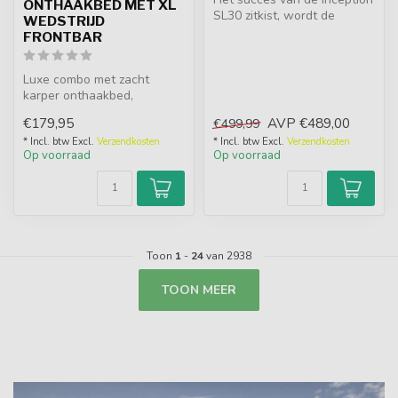
ONTHAAKBED MET XL
SL30 zitkist, wordt de
WEDSTRIJD
Inception 360 compleet
FRONTBAR
geleve...
Luxe combo met zacht
karper onthaakbed,
omkeerbare XL frontbar en
€179,95
AVP
€489,00
€499,99
2 mandinzetstu...
* Incl. btw Excl.
Verzendkosten
* Incl. btw Excl.
Verzendkosten
Op voorraad
Op voorraad
Toon
1
-
24
van 2938
TOON MEER