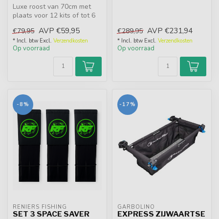
Luxe roost van 70cm met
revolve...
plaats voor 12 kits of tot 6
hengels met molen. T-
AVP
€59,95
AVP
€231,94
€79,95
€289,95
vormig...
* Incl. btw Excl.
Verzendkosten
* Incl. btw Excl.
Verzendkosten
Op voorraad
Op voorraad
-8%
-17%
RENIERS FISHING
GARBOLINO
SET 3 SPACE SAVER
EXPRESS ZIJWAARTSE