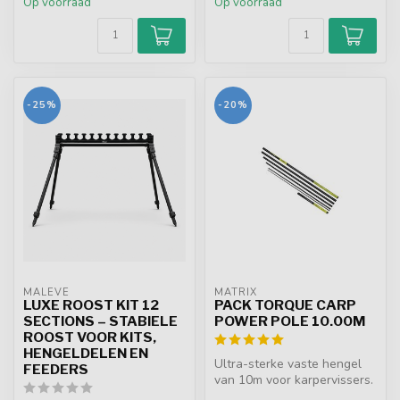
Op voorraad
Op voorraad
-25%
-20%
MALEVÉ
MATRIX
LUXE ROOST KIT 12
PACK TORQUE CARP
SECTIONS – STABIELE
POWER POLE 10.00M
ROOST VOOR KITS,
HENGELDELEN EN
Ultra-sterke vaste hengel
FEEDERS
van 10m voor karpervissers.
X-Graphene carbon,