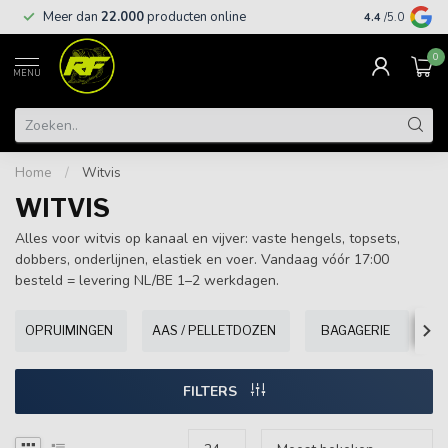
Meer dan
22.000
producten online
Gratis leveri
4.4
/5.0
0
MENU
Home
/
Witvis
WITVIS
Alles voor witvis op kanaal en vijver: vaste hengels, topsets,
dobbers, onderlijnen, elastiek en voer. Vandaag vóór 17:00
besteld = levering NL/BE 1–2 werkdagen.
OPRUIMINGEN
AAS / PELLETDOZEN
BAGAGERIE
B
FILTERS