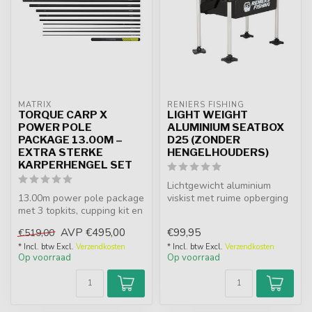
MATRIX
RENIERS FISHING
TORQUE CARP X
LIGHT WEIGHT
POWER POLE
ALUMINIUM SEATBOX
PACKAGE 13.00M –
D25 (ZONDER
EXTRA STERKE
HENGELHOUDERS)
KARPERHENGEL SET
Lichtgewicht aluminium
13.00m power pole package
viskist met ruime opberging
met 3 topkits, cupping kit en
en stabiele D25 poten.
mini strike sectie. Extr...
Ideaal...
AVP
€495,00
€99,95
€519,00
* Incl. btw Excl.
Verzendkosten
* Incl. btw Excl.
Verzendkosten
Op voorraad
Op voorraad