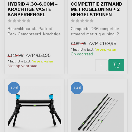
HYBRID 4.30-6.00M –
COMPETITIE ZITMAND
KRACHTIGE VASTE
MET RUGLEUNING + 2
KARPERHENGEL
HENGELSTEUNEN
Beschikbaar als Pack of
Compacte D36 competitie
Pack Gemonteerd. Krachtige
zitmand met rugleuning, 2
vaste karperhengel van
hengelsteunen, 2 lades en
AVP
€159,95
€189,95
4.30-6...
diep...
* Incl. btw Excl.
Verzendkosten
Op voorraad
AVP
€89,95
€119,95
* Incl. btw Excl.
Verzendkosten
Niet op voorraad
-17%
-13%