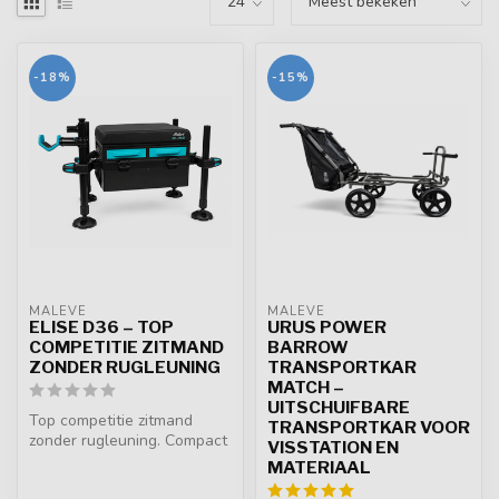
-18%
-15%
MALEVÉ
MALEVÉ
ELISE D36 – TOP
URUS POWER
COMPETITIE ZITMAND
BARROW
ZONDER RUGLEUNING
TRANSPORTKAR
MATCH –
UITSCHUIFBARE
Top competitie zitmand
TRANSPORTKAR VOOR
zonder rugleuning. Compact
VISSTATION EN
model met 4 geanodiseerde
MATERIAAL
D36 ...