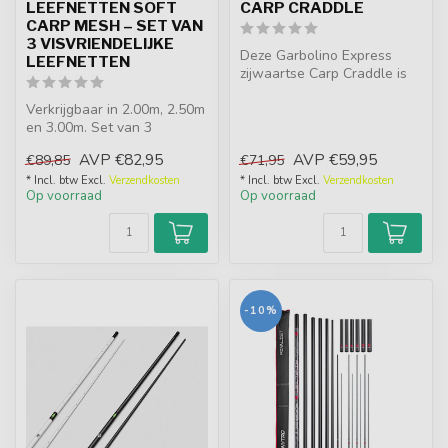
LEEFNETTEN SOFT
CARP CRADDLE
CARP MESH – SET VAN
3 VISVRIENDELIJKE
Deze Garbolino Express
LEEFNETTEN
zijwaartse Carp Craddle is
een nieuwe generatie
Verkrijgbaar in 2.00m, 2.50m
servicemo...
en 3.00m. Set van 3
leefnetten met Soft Carp
AVP
€82,95
AVP
€59,95
€89,85
€71,95
Mesh, ...
* Incl. btw Excl.
Verzendkosten
* Incl. btw Excl.
Verzendkosten
Op voorraad
Op voorraad
-10%