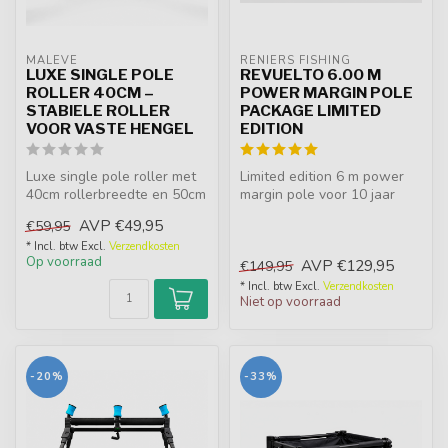
MALEVÉ
RENIERS FISHING
LUXE SINGLE POLE
REVUELTO 6.00 M
ROLLER 40CM –
POWER MARGIN POLE
STABIELE ROLLER
PACKAGE LIMITED
VOOR VASTE HENGEL
EDITION
Luxe single pole roller met
Limited edition 6 m power
40cm rollerbreedte en 50cm
margin pole voor 10 jaar
totale breedte. Voorzien ...
Reniers Fishing.
AVP
€49,95
€59,95
Verkrijgbaar...
* Incl. btw Excl.
Verzendkosten
Op voorraad
AVP
€129,95
€149,95
* Incl. btw Excl.
Verzendkosten
Niet op voorraad
-20%
-33%