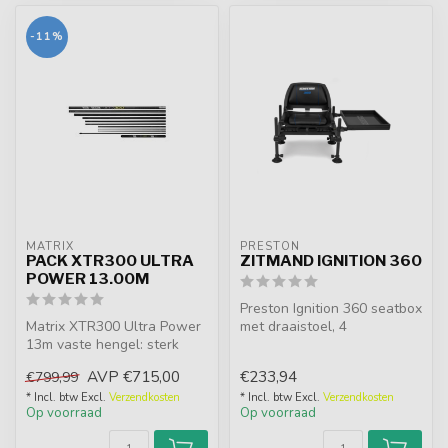
-11%
MATRIX
PRESTON
PACK XTR300 ULTRA
ZITMAND IGNITION 360
POWER 13.00M
Preston Ignition 360 seatbox
Matrix XTR300 Ultra Power
met draaistoel, 4
13m vaste hengel: sterk
telescopische poten,
Japans carbon, X-Graphene
Inception-co...
AVP
€715,00
€233,94
€799,99
hars...
* Incl. btw Excl.
Verzendkosten
* Incl. btw Excl.
Verzendkosten
Op voorraad
Op voorraad