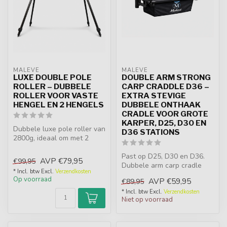
MALEVÉ
MALEVÉ
LUXE DOUBLE POLE
DOUBLE ARM STRONG
ROLLER – DUBBELE
CARP CRADDLE D36 –
ROLLER VOOR VASTE
EXTRA STEVIGE
HENGEL EN 2 HENGELS
DUBBELE ONTHAAK
CRADLE VOOR GROTE
KARPER, D25, D30 EN
Dubbele luxe pole roller van
D36 STATIONS
2800g, ideaal om met 2
hengels te vissen. Met 2
EVA...
Past op D25, D30 en D36.
AVP
€79,95
€99,95
Dubbele arm carp cradle
* Incl. btw Excl.
Verzendkosten
voor veiliger onthaken, meer
Op voorraad
AVP
€59,95
€89,95
st...
* Incl. btw Excl.
Verzendkosten
Niet op voorraad