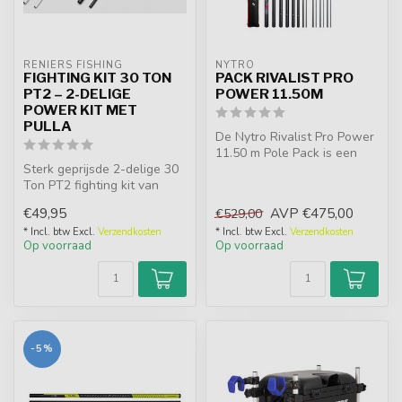
RENIERS FISHING
NYTRO
FIGHTING KIT 30 TON
PACK RIVALIST PRO
PT2 – 2-DELIGE
POWER 11.50M
POWER KIT MET
PULLA
De Nytro Rivalist Pro Power
11.50 m Pole Pack is een
Sterk geprijsde 2-delige 30
compleet vaste-
Ton PT2 fighting kit van
hengelpakket...
topkwaliteit. 260 cm lang, ...
€49,95
AVP
€475,00
€529,00
* Incl. btw Excl.
Verzendkosten
* Incl. btw Excl.
Verzendkosten
Op voorraad
Op voorraad
-5%