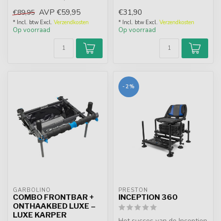
koperen koppen, antislip ...
AVP
€59,95
€31,90
€89,95
* Incl. btw Excl.
Verzendkosten
* Incl. btw Excl.
Verzendkosten
Op voorraad
Op voorraad
-2%
GARBOLINO
PRESTON
COMBO FRONTBAR +
INCEPTION 360
ONTHAAKBED LUXE –
LUXE KARPER
Het succes van de Inception