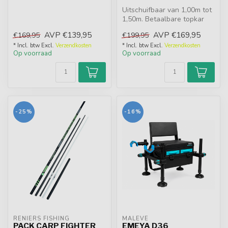
Uitschuifbaar van 1,00m tot
1,50m. Betaalbare topkar
met smalle wielen, grote
AVP
€139,95
AVP
€169,95
€169,95
€199,95
ac...
* Incl. btw Excl.
Verzendkosten
* Incl. btw Excl.
Verzendkosten
Op voorraad
Op voorraad
-25%
-16%
RENIERS FISHING
MALEVÉ
PACK CARP FIGHTER
EMEYA D36