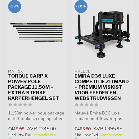
-18%
-20%
MATRIX
MALEVÉ
TORQUE CARP X
EMIRA D36 LUXE
POWER POLE
COMPETITIE ZITMAND
PACKAGE 11.50M –
– PREMIUM VISKIST
EXTRA STERKE
VOOR FEEDER EN
KARPERHENGEL SET
WEDSTRIJDVISSEN
11.50m power pole package
Malevé Emira D36 luxe
met 3 topkits, cupping kit en
zitmand met 6 waterpas
mini strike sectie. Extr...
verstelbare modderpoten,
AVP
€345,00
AVP
€395,95
€419,99
€495,00
anti-slip ...
* Incl. btw Excl.
Verzendkosten
* Incl. btw Excl.
Verzendkosten