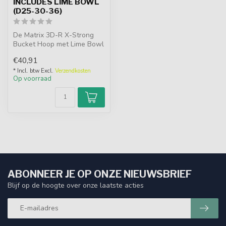
INCLUDES LIME BOWL
(D25-30-36)
De Matrix 3D-R X-Strong
Bucket Hoop met Lime Bowl
past op seatbox poten
€40,91
(25mm, 3...
* Incl. btw Excl.
Verzendkosten
Op voorraad
ABONNEER JE OP ONZE NIEUWSBRIEF
Blijf op de hoogte over onze laatste acties