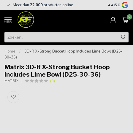
Meer dan
22.000
producten online
Gratis leveri
4.4
/5.0
0
MENU
Home
/
3D-R X-Strong Bucket Hoop Includes Lime Bowl (D25-
30-36)
Matrix 3D-R X-Strong Bucket Hoop
Includes Lime Bowl (D25-30-36)
(0)
MATRIX