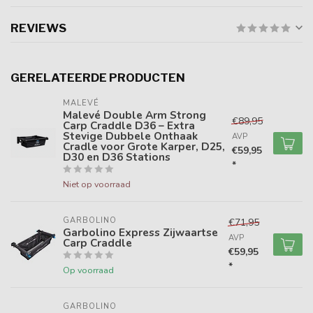
REVIEWS
GERELATEERDE PRODUCTEN
MALEVÉ
Malevé Double Arm Strong
€89,95
Carp Craddle D36 – Extra
Stevige Dubbele Onthaak
AVP
Cradle voor Grote Karper, D25,
€59,95
D30 en D36 Stations
*
Niet op voorraad
GARBOLINO
€71,95
Garbolino Express Zijwaartse
AVP
Carp Craddle
€59,95
*
Op voorraad
GARBOLINO