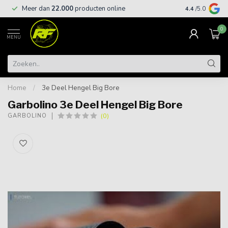
Meer dan
22.000
producten online
Gratis leveri
4.4
/5.0
0
MENU
Home
/
3e Deel Hengel Big Bore
Garbolino 3e Deel Hengel Big Bore
(0)
GARBOLINO