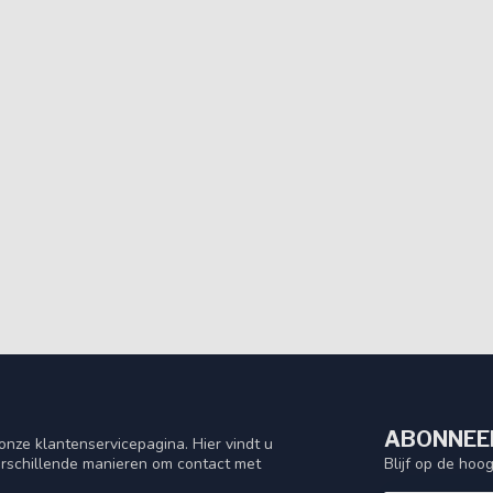
ABONNEER
nze klantenservicepagina. Hier vindt u
Blijf op de hoo
rschillende manieren om contact met