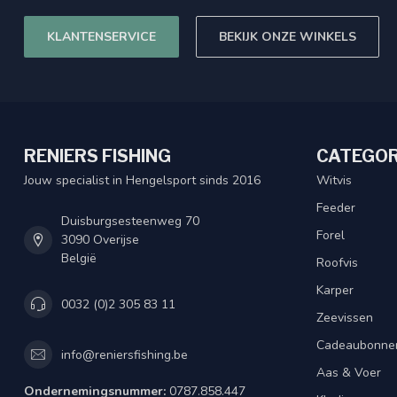
KLANTENSERVICE
BEKIJK ONZE WINKELS
RENIERS FISHING
CATEGOR
Jouw specialist in Hengelsport sinds 2016
Witvis
Feeder
Duisburgsesteenweg 70
Forel
3090 Overijse
België
Roofvis
Karper
0032 (0)2 305 83 11
Zeevissen
Cadeaubonne
info@reniersfishing.be
Aas & Voer
Ondernemingsnummer:
0787.858.447