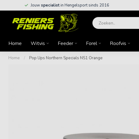
Jouw
specialist
in Hengelsport sinds 2016
Home
Witvis
Feeder
Forel
Roofvis
Home
/
Pop Ups Northern Specials NS1 Orange