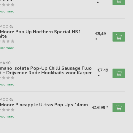
*
voorraad
 MOORE
 Moore Pop Up Northern Special NS1
€9,49
ite
*
voorraad
IMANO
mano Isolate Pop-Up Chilli Sausage Fluo
€7,49
 – Drijvende Rode Hookbaits voor Karper
*
voorraad
 MOORE
 Moore Pineapple Ultras Pop Ups 14mm
€16,99 *
voorraad