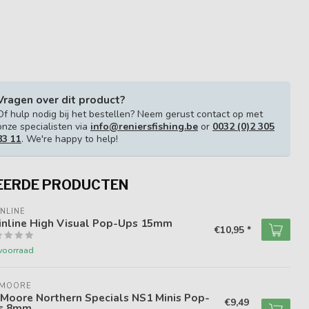
Vragen over dit product?
Of hulp nodig bij het bestellen? Neem gerust contact op met
onze specialisten via
info@reniersfishing.be
or
0032 (0)2 305
83 11
. We're happy to help!
EERDE PRODUCTEN
NLINE
inline High Visual Pop-Ups 15mm
€10,95 *
voorraad
 MOORE
Moore Northern Specials NS1 Minis Pop-
€9,49
s 8mm