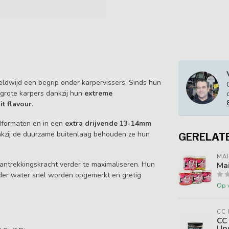
eldwijd een begrip onder karpervissers. Sinds hun
 grote karpers dankzij hun
extreme
it flavour
.
dformaten en in een
extra drijvende 13-14mm
Dankzij de duurzame buitenlaag behouden ze hun
GERELAT
MAI
ntrekkingskracht verder te maximaliseren. Hun
Ma
onder water snel worden opgemerkt en gretig
Op 
CC
CC 
Up