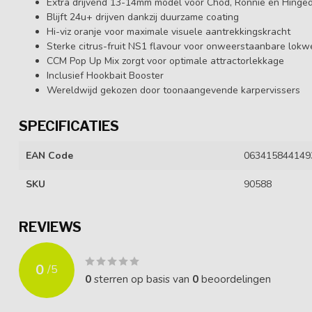
Extra drijvend 13-14mm model voor Chod, Ronnie en Hinged 
Blijft 24u+ drijven dankzij duurzame coating
Hi-viz oranje voor maximale visuele aantrekkingskracht
Sterke citrus-fruit NS1 flavour voor onweerstaanbare lokw
CCM Pop Up Mix zorgt voor optimale attractorlekkage
Inclusief Hookbait Booster
Wereldwijd gekozen door toonaangevende karpervissers
SPECIFICATIES
EAN Code
063415844149
SKU
90588
REVIEWS
0
/
5
0
sterren op basis van
0
beoordelingen