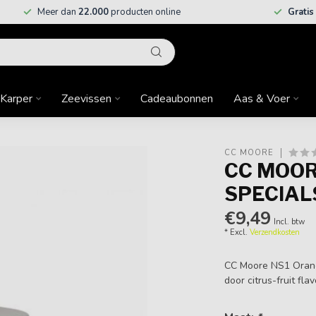
Meer dan
22.000
producten online
Gratis
Karper
Zeevissen
Cadeaubonnen
Aas & Voer
CC MOORE
CC MOOR
SPECIAL
€9,49
Incl. btw
* Excl.
Verzendkosten
CC Moore NS1 Orange
door citrus-fruit fla