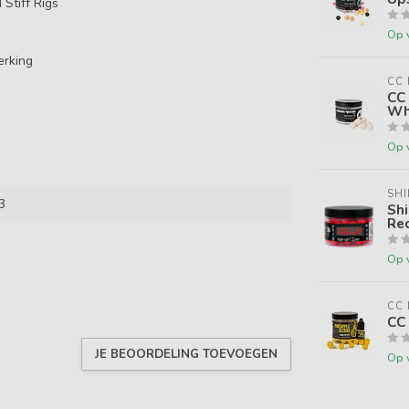
Stiff Rigs
Op 
erking
CC
CC
Wh
Op 
SH
3
Shi
Red
Op 
CC
CC
JE BEOORDELING TOEVOEGEN
Op 