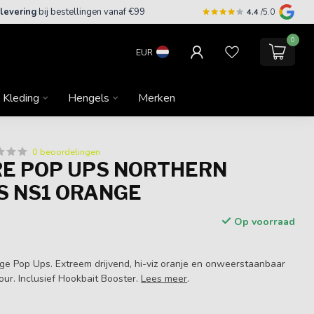
 levering
bij bestellingen vanaf €99
4.4
/5.0
0
EUR
Kleding
Hengels
Merken
0 beoordelingen
E POP UPS NORTHERN
S NS1 ORANGE
Op voorraad
 Pop Ups. Extreem drijvend, hi-viz oranje en onweerstaanbaar
vour. Inclusief Hookbait Booster.
Lees meer
.