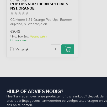
CC MOORE
POP UPS NORTHERN SPECIALS
NS1 ORANGE
CC Moore NS1 Orange Pop Ups. Extreem
drijvend, hi-viz oranje en
onweerstaanbaar ...
€9,49
* Incl. btw Excl.
Verzendkosten
Op voorraad
Vergelijk
HULP OF ADVIES NODIG?
Heeft u vragen over onze producten of uw aankoop? Bezoek dan o
onze bedrijfsgegevens, antwoorden op veelgestelde vragen en ve
ons op te nemen.