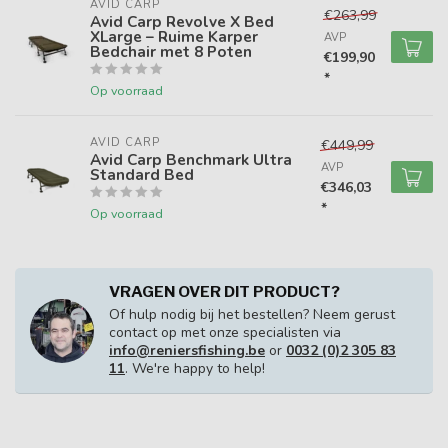
AVID CARP
€263,99
Avid Carp Revolve X Bed
XLarge – Ruime Karper
AVP
Bedchair met 8 Poten
€199,90
*
Op voorraad
AVID CARP
€449,99
Avid Carp Benchmark Ultra
AVP
Standard Bed
€346,03
*
Op voorraad
VRAGEN OVER DIT PRODUCT?
Of hulp nodig bij het bestellen? Neem gerust
contact op met onze specialisten via
info@reniersfishing.be
or
0032 (0)2 305 83
11
. We're happy to help!