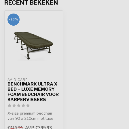
RECENT BEKEKEN
-23%
AVID CARP
BENCHMARK ULTRA X
BED – LUXE MEMORY
FOAM BEDCHAIR VOOR
KARPERVISSERS
X-size premium bedchair
van 90 x 210cm met luxe
memory foam matras, TLS-
AVP
€399,93
€519,99
lendenst...