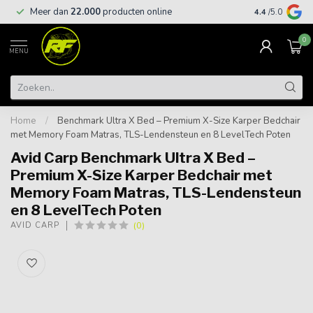
Meer dan
22.000
producten online
Gratis leveri
4.4
/5.0
0
MENU
Home
/
Benchmark Ultra X Bed – Premium X-Size Karper Bedchair
met Memory Foam Matras, TLS-Lendensteun en 8 LevelTech Poten
Avid Carp Benchmark Ultra X Bed –
Premium X-Size Karper Bedchair met
Memory Foam Matras, TLS-Lendensteun
en 8 LevelTech Poten
(0)
AVID CARP