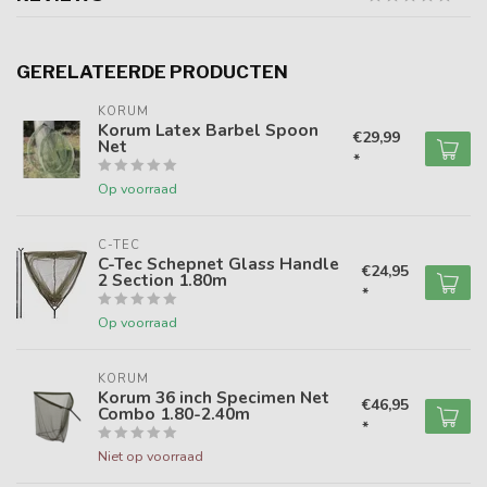
GERELATEERDE PRODUCTEN
KORUM
Korum Latex Barbel Spoon
€29,99
Net
*
Op voorraad
C-TEC
C-Tec Schepnet Glass Handle
€24,95
2 Section 1.80m
*
Op voorraad
KORUM
Korum 36 inch Specimen Net
€46,95
Combo 1.80-2.40m
*
Niet op voorraad