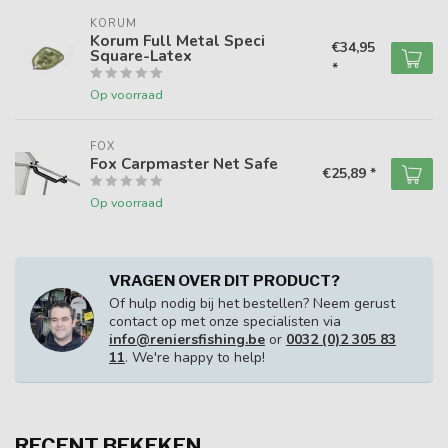
KORUM
Korum Full Metal Speci
€34,95
Square-Latex
*
Op voorraad
FOX
Fox Carpmaster Net Safe
€25,89 *
Op voorraad
VRAGEN OVER DIT PRODUCT?
Of hulp nodig bij het bestellen? Neem gerust
contact op met onze specialisten via
info@reniersfishing.be
or
0032 (0)2 305 83
11
. We're happy to help!
RECENT BEKEKEN