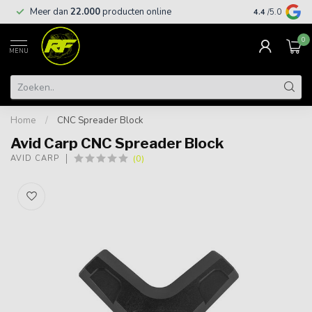
Meer dan
22.000
producten online
Gratis leveri
4.4
/5.0
0
MENU
Home
/
CNC Spreader Block
Avid Carp CNC Spreader Block
(0)
AVID CARP