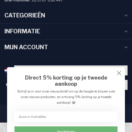
btw-nummer:
BE0787 858 447
CATEGORIEËN
INFORMATIE
MIJN ACCOUNT
Direct 5% korting op je tweede
aankoop
€
Schrijf je in voor onze nieuwsbrief om op de hoogte te blijven over
onze nieuwe producten, en ontvang 5% korting op je tweede
aankoop! 😀
Inschrijven