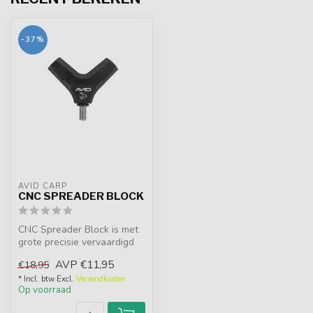
-37%
AVID CARP
CNC SPREADER BLOCK
CNC Spreader Block is met
grote precisie vervaardigd
van topkwaliteit aluminium
AVP
€11,95
€18,95
...
* Incl. btw Excl.
Verzendkosten
Op voorraad