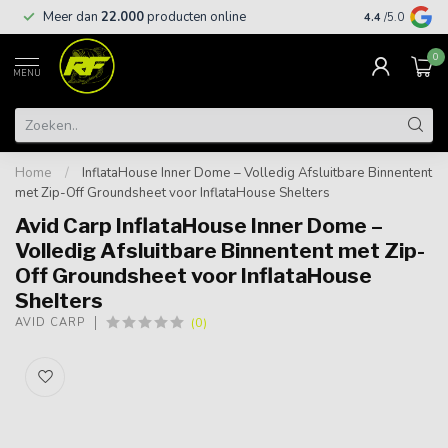
Meer dan
22.000
producten online
Gratis leveri
4.4
/5.0
0
MENU
Home
/
InflataHouse Inner Dome – Volledig Afsluitbare Binnentent
met Zip-Off Groundsheet voor InflataHouse Shelters
Avid Carp InflataHouse Inner Dome –
Volledig Afsluitbare Binnentent met Zip-
Off Groundsheet voor InflataHouse
Shelters
(0)
AVID CARP