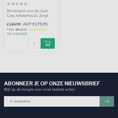
Binnentent voor de Avid
Carp InflataHouse. Zorgt
voor extra warmte, minder
AVP
€179,95
€189,99
conde...
* Incl. btw Excl.
Verzendkosten
Op voorraad
ABONNEER JE OP ONZE NIEUWSBRIEF
Blijf op de hoogte over onze laatste acties