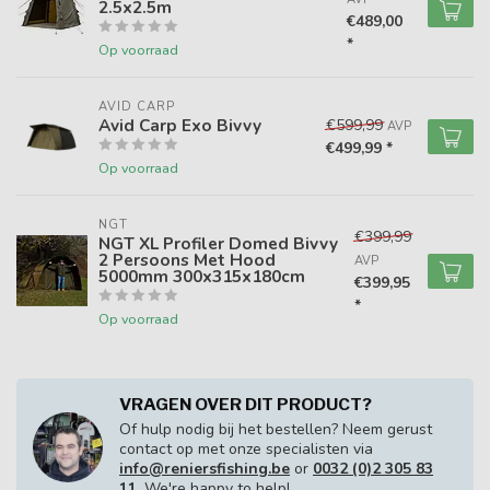
2.5x2.5m
€489,00
*
Op voorraad
AVID CARP
Avid Carp Exo Bivvy
€599,99
AVP
€499,99 *
Op voorraad
NGT
€399,99
NGT XL Profiler Domed Bivvy
2 Persoons Met Hood
AVP
5000mm 300x315x180cm
€399,95
*
Op voorraad
VRAGEN OVER DIT PRODUCT?
Of hulp nodig bij het bestellen? Neem gerust
contact op met onze specialisten via
info@reniersfishing.be
or
0032 (0)2 305 83
11
. We're happy to help!