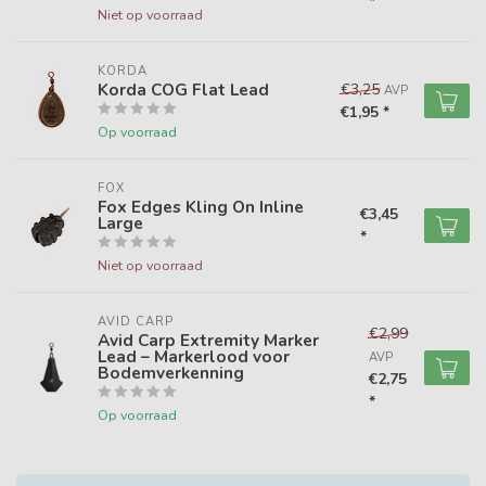
*
Niet op voorraad
KORDA
Korda COG Flat Lead
€3,25
AVP
€1,95 *
Op voorraad
FOX
Fox Edges Kling On Inline
€3,45
Large
*
Niet op voorraad
AVID CARP
€2,99
Avid Carp Extremity Marker
Lead – Markerlood voor
AVP
Bodemverkenning
€2,75
*
Op voorraad