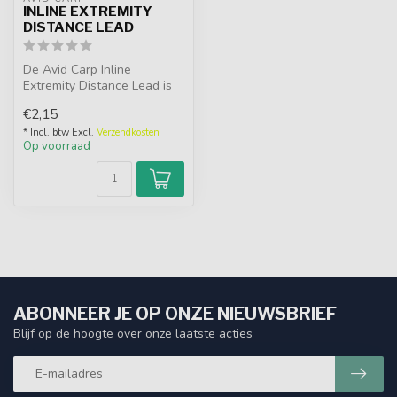
INLINE EXTREMITY
DISTANCE LEAD
De Avid Carp Inline
Extremity Distance Lead is
een aerodynamisch distance
€2,15
lood v...
* Incl. btw Excl.
Verzendkosten
Op voorraad
ABONNEER JE OP ONZE NIEUWSBRIEF
Blijf op de hoogte over onze laatste acties