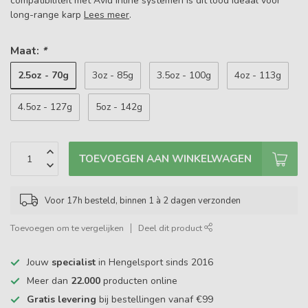
compatibiliteit met Avid inline systemen is dit lood ideaal voor
long-range karp
Lees meer
.
Maat:
*
2.5oz - 70g
3oz - 85g
3.5oz - 100g
4oz - 113g
4.5oz - 127g
5oz - 142g
TOEVOEGEN AAN WINKELWAGEN
Voor 17h besteld, binnen 1 à 2 dagen verzonden
Toevoegen om te vergelijken
Deel dit product
Jouw
specialist
in Hengelsport sinds 2016
Meer dan
22.000
producten online
Gratis levering
bij bestellingen vanaf €99