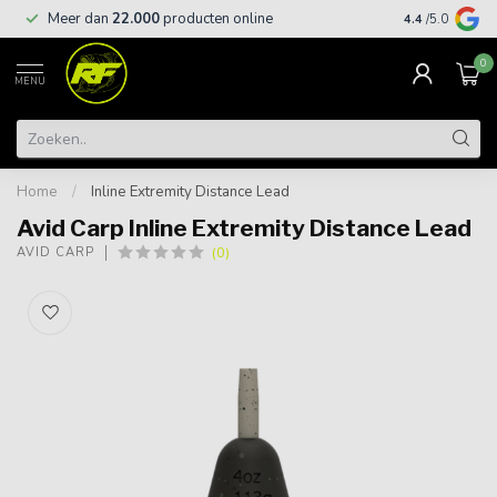
Meer dan
22.000
producten online
Gratis leveri
4.4
/5.0
0
MENU
Home
/
Inline Extremity Distance Lead
Avid Carp Inline Extremity Distance Lead
(0)
AVID CARP