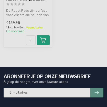
De React Rods zijn perfect
voor vissers die houden van
korte hengels met een
€139,95
com...
* Incl. btw Excl.
Verzendkosten
Op voorraad
ABONNEER JE OP ONZE NIEUWSBRIEF
Blijf op de hoogte over onze laatste acties