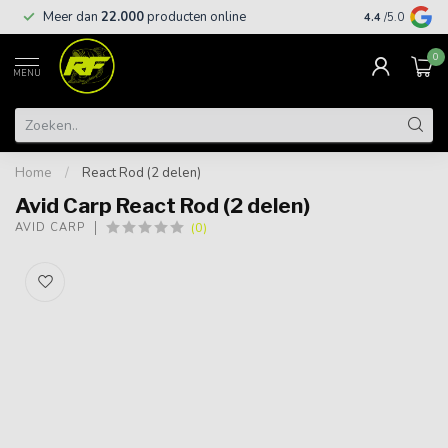
Meer dan
22.000
producten online
Gratis leveri
4.4
/5.0
0
MENU
Home
/
React Rod (2 delen)
Avid Carp React Rod (2 delen)
(0)
AVID CARP