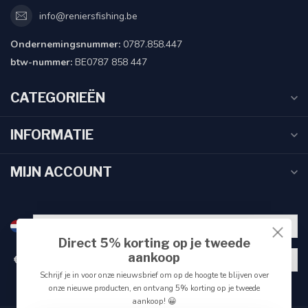
info@reniersfishing.be
Ondernemingsnummer:
0787.858.447
btw-nummer:
BE0787 858 447
CATEGORIEËN
INFORMATIE
MIJN ACCOUNT
Direct 5% korting op je tweede
aankoop
€
Schrijf je in voor onze nieuwsbrief om op de hoogte te blijven over
onze nieuwe producten, en ontvang 5% korting op je tweede
aankoop! 😀