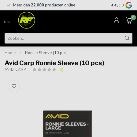
Meer dan
22.000
producten online
Gratis leveri
4.4
/5.0
0
MENU
Home
/
Ronnie Sleeve (10 pcs)
Avid Carp Ronnie Sleeve (10 pcs)
(0)
AVID CARP