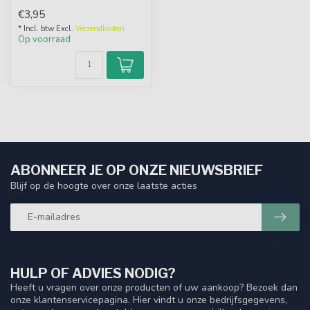
haakmaten en vormen,
€3,95
herbruikbaar...
* Incl. btw Excl.
Verzendkosten
Op voorraad
ABONNEER JE OP ONZE NIEUWSBRIEF
Blijf op de hoogte over onze laatste acties
HULP OF ADVIES NODIG?
Heeft u vragen over onze producten of uw aankoop? Bezoek dan
onze klantenservicepagina. Hier vindt u onze bedrijfsgegevens,