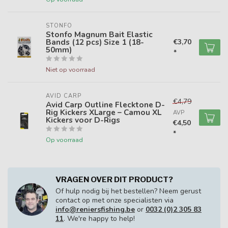
STONFO
Stonfo Magnum Bait Elastic
Bands (12 pcs) Size 1 (18-
€3,70
50mm)
*
Niet op voorraad
AVID CARP
€4,79
Avid Carp Outline Flecktone D-
Rig Kickers XLarge – Camou XL
AVP
Kickers voor D-Rigs
€4,50
*
Op voorraad
VRAGEN OVER DIT PRODUCT?
Of hulp nodig bij het bestellen? Neem gerust
contact op met onze specialisten via
info@reniersfishing.be
or
0032 (0)2 305 83
11
. We're happy to help!