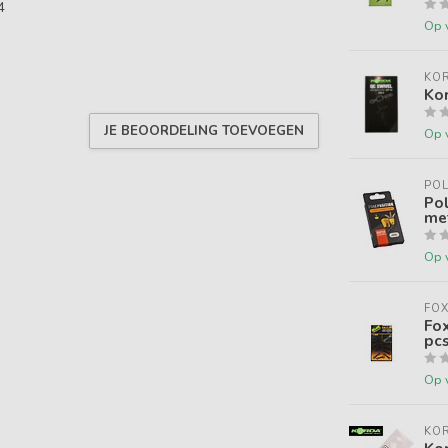
4
Op 
KO
Kor
JE BEOORDELING TOEVOEGEN
Op 
POL
Pol
me
Op 
FO
Fo
pcs
Op 
KO