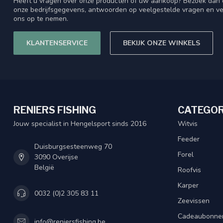
Heeft u vragen over onze producten of uw aankoop? Bezoek dan o
onze bedrijfsgegevens, antwoorden op veelgestelde vragen en ve
ons op te nemen.
KLANTENSERVICE
BEKIJK ONZE WINKELS
RENIERS FISHING
CATEGOR
Jouw specialist in Hengelsport sinds 2016
Witvis
Feeder
Duisburgsesteenweg 70
Forel
3090 Overijse
België
Roofvis
Karper
0032 (0)2 305 83 11
Zeevissen
Cadeaubonne
info@reniersfishing.be