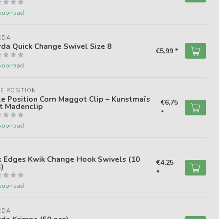
voorraad
RDA
da Quick Change Swivel Size 8
€5,99 *
voorraad
E POSITION
e Position Corn Maggot Clip – Kunstmaïs
€6,75
t Madenclip
*
voorraad
X
x Edges Kwik Change Hook Swivels (10
€4,25
)
*
voorraad
RDA