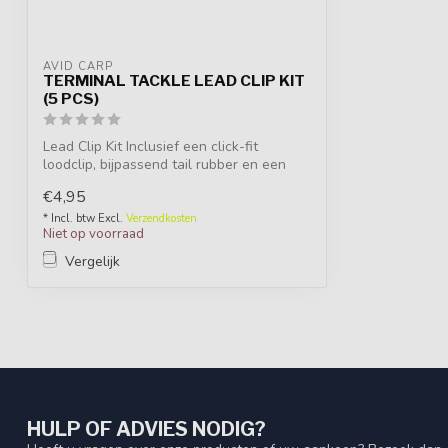
AVID CARP
TERMINAL TACKLE LEAD CLIP KIT
(5 PCS)
Lead Clip Kit Inclusief een click-fit
loodclip, bijpassend tail rubber en een
ma...
€4,95
* Incl. btw Excl.
Verzendkosten
Niet op voorraad
Vergelijk
HULP OF ADVIES NODIG?