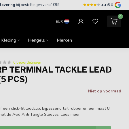
 levering
bij bestellingen vanaf €99
4.4
/5.0
0
EUR
Kleding
Hengels
Merken
0 beoordelingen
RP TERMINAL TACKLE LEAD
(5 PCS)
Niet op voorraad
ef een click-fit loodclip, bijpassend tail rubber en een maat 8
met de Avid Anti Tangle Sleeves.
Lees meer
.