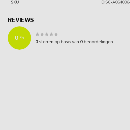
SKU
DISC-A064006
REVIEWS
0
/
5
0
sterren op basis van
0
beoordelingen