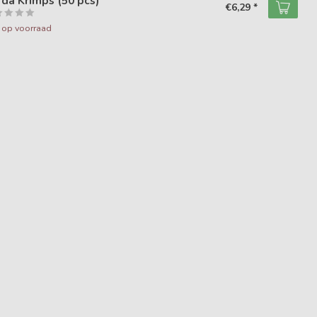
da Krimps (50 pcs)
€6,29 *
t op voorraad