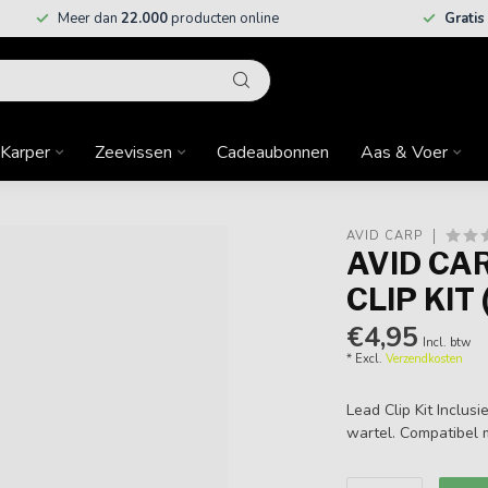
Meer dan
22.000
producten online
Gratis
Karper
Zeevissen
Cadeaubonnen
Aas & Voer
AVID CARP
AVID CA
CLIP KIT 
€4,95
Incl. btw
* Excl.
Verzendkosten
Lead Clip Kit Inclusi
wartel. Compatibel 