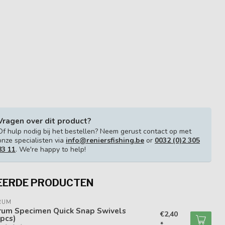
Vragen over dit product?
Of hulp nodig bij het bestellen? Neem gerust contact op met
onze specialisten via
info@reniersfishing.be
or
0032 (0)2 305
83 11
. We're happy to help!
EERDE PRODUCTEN
RUM
rum Specimen Quick Snap Swivels
€2,40
pcs)
*