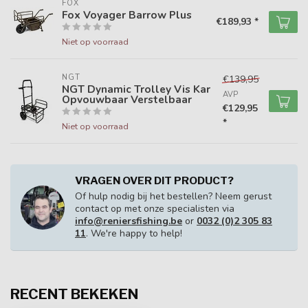
FOX
Fox Voyager Barrow Plus
€189,93 *
Niet op voorraad
NGT
€139,95
NGT Dynamic Trolley Vis Kar
AVP
Opvouwbaar Verstelbaar
€129,95
*
Niet op voorraad
VRAGEN OVER DIT PRODUCT?
Of hulp nodig bij het bestellen? Neem gerust
contact op met onze specialisten via
info@reniersfishing.be
or
0032 (0)2 305 83
11
. We're happy to help!
RECENT BEKEKEN