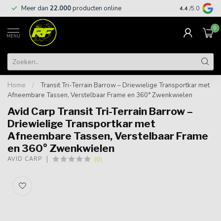
Meer dan
22.000
producten online
Gratis leveri
4.4
/5.0
0
MENU
Home
/
Transit Tri-Terrain Barrow – Driewielige Transportkar met
Afneembare Tassen, Verstelbaar Frame en 360° Zwenkwielen
Avid Carp Transit Tri-Terrain Barrow –
Driewielige Transportkar met
Afneembare Tassen, Verstelbaar Frame
en 360° Zwenkwielen
(0)
AVID CARP