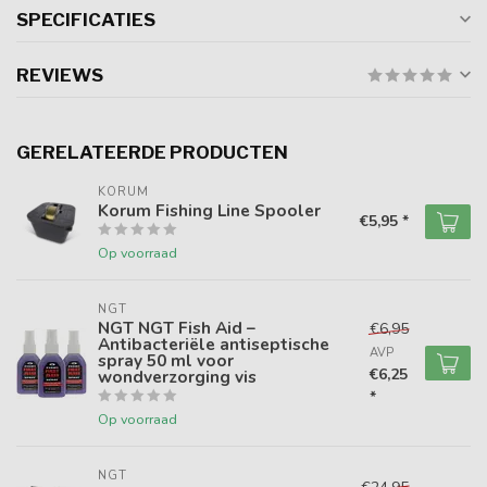
SPECIFICATIES
REVIEWS
GERELATEERDE PRODUCTEN
KORUM
Korum Fishing Line Spooler
€5,95 *
Op voorraad
NGT
NGT NGT Fish Aid –
€6,95
Antibacteriële antiseptische
AVP
spray 50 ml voor
€6,25
wondverzorging vis
*
Op voorraad
NGT