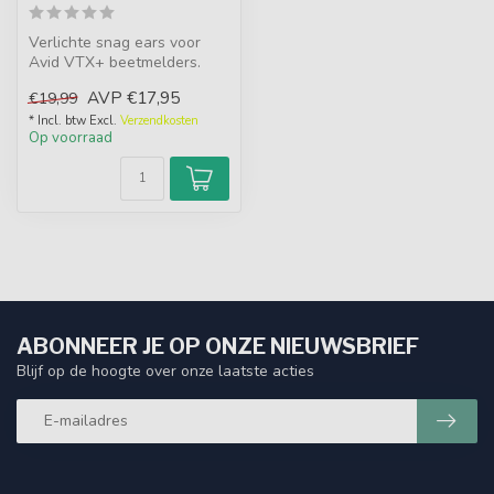
Verlichte snag ears voor
Avid VTX+ beetmelders.
Met USB-C backplate, LED-
AVP
€17,95
€19,99
tips, 3...
* Incl. btw Excl.
Verzendkosten
Op voorraad
ABONNEER JE OP ONZE NIEUWSBRIEF
Blijf op de hoogte over onze laatste acties