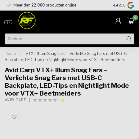
Meer dan
22.000
producten online
Gratis leveri
4.4
/5.0
0
MENU
Home
/
VTX+ Illum Snag Ears – Verlichte Snag Ears met USB-C
Backplate, LED-Tips en Nightlight Mode voor VTX+ Beetmelders
Avid Carp VTX+ Illum Snag Ears –
Verlichte Snag Ears met USB-C
Backplate, LED-Tips en Nightlight Mode
voor VTX+ Beetmelders
(0)
AVID CARP