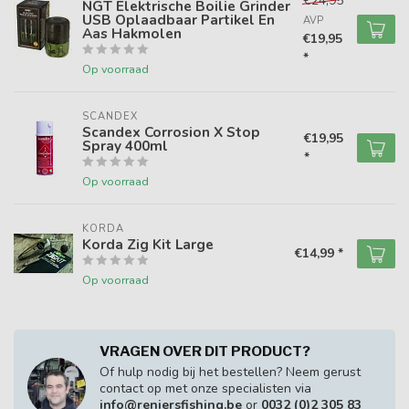
€24,95
NGT Elektrische Boilie Grinder
USB Oplaadbaar Partikel En
AVP
Aas Hakmolen
€19,95
*
Op voorraad
SCANDEX
Scandex Corrosion X Stop
€19,95
Spray 400ml
*
Op voorraad
KORDA
Korda Zig Kit Large
€14,99 *
Op voorraad
VRAGEN OVER DIT PRODUCT?
Of hulp nodig bij het bestellen? Neem gerust
contact op met onze specialisten via
info@reniersfishing.be
or
0032 (0)2 305 83