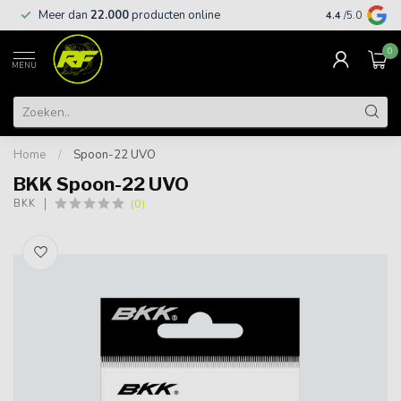
Meer dan
22.000
producten online
Gratis leveri
4.4
/5.0
0
MENU
Home
/
Spoon-22 UVO
BKK Spoon-22 UVO
(0)
BKK