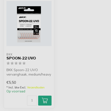
BKK
SPOON-22 UVO
BKK Spoon-22 UVO
vervanghaak, medium/heavy
wire, met UV-verf voor extra
€5,50
aantrekk...
* Incl. btw Excl.
Verzendkosten
Op voorraad