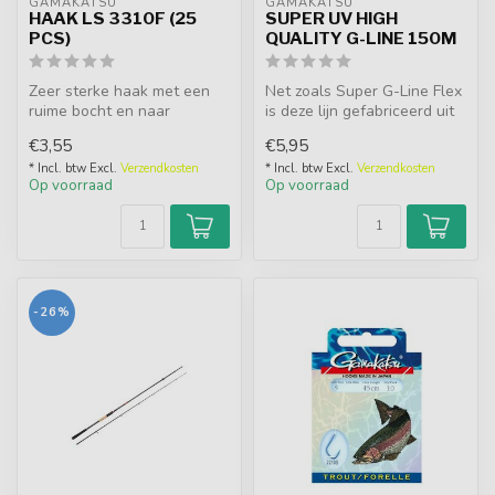
GAMAKATSU
GAMAKATSU
HAAK LS 3310F (25
SUPER UV HIGH
PCS)
QUALITY G-LINE 150M
Zeer sterke haak met een
Net zoals Super G-Line Flex
ruime bocht en naar
is deze lijn gefabriceerd uit
binnenwijzende haakpunt.
een hybride menging tu...
€3,55
€5,95
Zeer gesch...
* Incl. btw Excl.
Verzendkosten
* Incl. btw Excl.
Verzendkosten
Op voorraad
Op voorraad
-26%