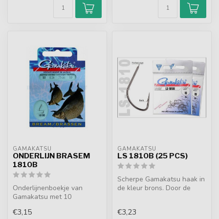
GAMAKATSU
GAMAKATSU
ONDERLIJN BRASEM
LS 1810B (25 PCS)
1810B
Scherpe Gamakatsu haak in
Onderlijnenboekje van
de kleur brons. Door de
Gamakatsu met 10
grote haakbocht en de
onderlijnen van 75
langere ...
€3,15
€3,23
centimeter lang. Deze ...