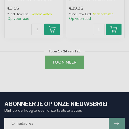
geschikt voor de visserij o...
gemaakt van ultralicht
€3,15
€39,95
aluminium. ...
* Incl. btw Excl.
Verzendkosten
* Incl. btw Excl.
Verzendkosten
Op voorraad
Op voorraad
Toon
1
-
24
van 125
TOON MEER
ABONNEER JE OP ONZE NIEUWSBRIEF
Blijf op de hoogte over onze laatste acties