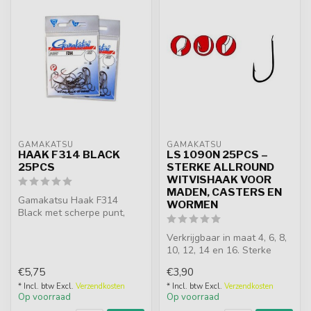
GAMAKATSU
GAMAKATSU
HAAK F314 BLACK
LS 1090N 25PCS –
25PCS
STERKE ALLROUND
WITVISHAAK VOOR
MADEN, CASTERS EN
Gamakatsu Haak F314
WORMEN
Black met scherpe punt,
weerhaak en semi-lange
steel. Ideaal...
Verkrijgbaar in maat 4, 6, 8,
10, 12, 14 en 16. Sterke
allround Gamakatsu haak
€5,75
€3,90
m...
* Incl. btw Excl.
Verzendkosten
* Incl. btw Excl.
Verzendkosten
Op voorraad
Op voorraad