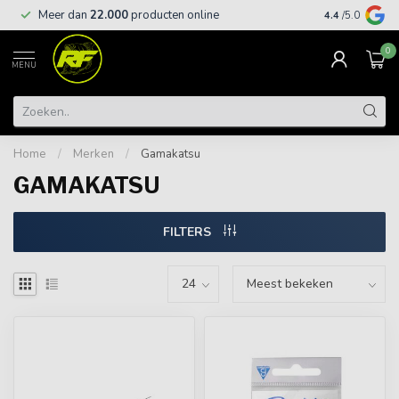
Meer dan
22.000
producten online
Gratis leveri
4.4
/5.0
0
MENU
Home
/
Merken
/
Gamakatsu
GAMAKATSU
FILTERS