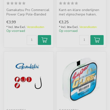
Gamakatsu Pro Commercial
Kant-en-klare onderlijnen
Power Carp Pole-Banded
met vlijmscherpe haken,
20cm Barbless (8 pcs):
perfect voor karpervissen
€3,99
€3,25
Weerhaakl...
met ...
* Incl. btw Excl.
Verzendkosten
* Incl. btw Excl.
Verzendkosten
Op voorraad
Op voorraad