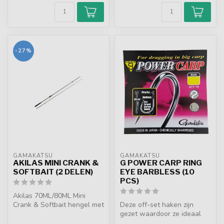
-27%
GAMAKATSU
GAMAKATSU
AKILAS MINI CRANK &
G POWER CARP RING
SOFTBAIT (2 DELEN)
EYE BARBLESS (10
PCS)
Akilas 70ML/80ML Mini
Crank & Softbait hengel met
Deze off-set haken zijn
Fuji Tangle-Free K-guides
gezet waardoor ze ideaal
en F...
zijn voor de feeder-, vaste