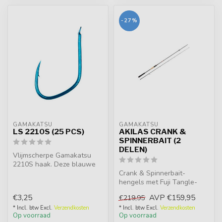
-27%
GAMAKATSU
GAMAKATSU
LS 2210S (25 PCS)
AKILAS CRANK &
SPINNERBAIT (2
DELEN)
Vlijmscherpe Gamakatsu
2210S haak. Deze blauwe
haak heeft een naar buiten
Crank & Spinnerbait-
geboge...
hengels met Fuji Tangle-
Free K-guides en Fuji VSS
€3,25
AVP
€159,95
€219,95
molenhoude...
* Incl. btw Excl.
Verzendkosten
* Incl. btw Excl.
Verzendkosten
Op voorraad
Op voorraad