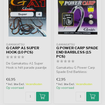
GAMAKATSU
GAMAKATSU
G CARP A1 SUPER
G POWER CARP SPADE
HOOK (10 PCS)
END BARBLESS (15
PCS)
De Gamakatsu A1 Super
Hook is hét parade paardje
Gamakatsu G Power Carp
van Gamakatsu. Zijn naam
Spade End Barbless:
doet o...
weerhaakloze haken voor
€6,95
€2,95
karpervissers...
* Incl. btw Excl.
Verzendkosten
* Incl. btw Excl.
Verzendkosten
Op voorraad
Op voorraad