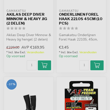
GAMAKATSU
GAMAKATSU
AKILAS DEEP DIVER
ONDERLIJNEN FOREL
MINNOW & HEAVY JIG
HAAK 2210S 45CM (10
(2 DELEN)
PCS)
Akilas Deep Diver Minnow &
Gamakatsu Onderlijnen
Heavy Jig hengel (2 delen)
Forel Haak 2210S, 45cm,
met Fuji Tangle-Free K-gui...
blauw gekleurd met brede
AVP
€169,95
€3,45
€229,00
haakbocht...
* Incl. btw Excl.
Verzendkosten
* Incl. btw Excl.
Verzendkosten
Op voorraad
Op voorraad
-37%