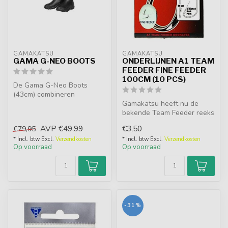
GAMAKATSU
GAMAKATSU
GAMA G-NEO BOOTS
ONDERLIJNEN A1 TEAM
FEEDER FINE FEEDER
100CM (10 PCS)
De Gama G-Neo Boots
(43cm) combineren
neopreen en rubber voor
Gamakatsu heeft nu de
ultiem comfort. Du...
bekende Team Feeder reeks
uitgebreidt met hoge
AVP
€49,99
€3,50
€79,95
kwaliteit o...
* Incl. btw Excl.
Verzendkosten
* Incl. btw Excl.
Verzendkosten
Op voorraad
Op voorraad
-31%