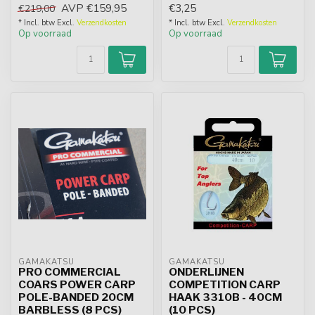
AVP
€159,95
€3,25
€219,00
sto...
* Incl. btw Excl.
Verzendkosten
* Incl. btw Excl.
Verzendkosten
Op voorraad
Op voorraad
GAMAKATSU
GAMAKATSU
PRO COMMERCIAL
ONDERLIJNEN
COARS POWER CARP
COMPETITION CARP
POLE-BANDED 20CM
HAAK 3310B - 40CM
BARBLESS (8 PCS)
(10 PCS)