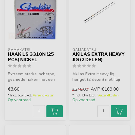
GAMAKATSU
GAMAKATSU
HAAK LS 3310N (25
AKILAS EXTRA HEAVY
PCS) NICKEL
JIG (2 DELEN)
Extreem sterke, scherpe,
Akilas Extra Heavy Jig
gesmede haken met een
hengel (2 delen) met Fuji
kort handvat geschikt voor
Tangle-Free K-guides en
€3,60
AVP
€169,00
€245,00
alle s...
Fuji VS...
* Incl. btw Excl.
Verzendkosten
* Incl. btw Excl.
Verzendkosten
Op voorraad
Op voorraad