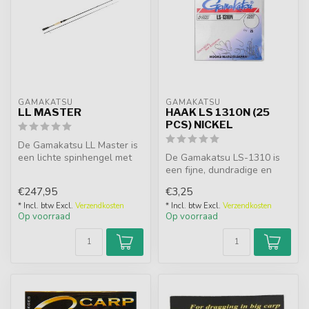
GAMAKATSU
GAMAKATSU
LL MASTER
HAAK LS 1310N (25
PCS) NICKEL
De Gamakatsu LL Master is
een lichte spinhengel met
De Gamakatsu LS-1310 is
snelle actie, ideaal voor ba...
een fijne, dundradige en
inmiddels legendarische
€247,95
€3,25
allroun...
* Incl. btw Excl.
Verzendkosten
* Incl. btw Excl.
Verzendkosten
Op voorraad
Op voorraad