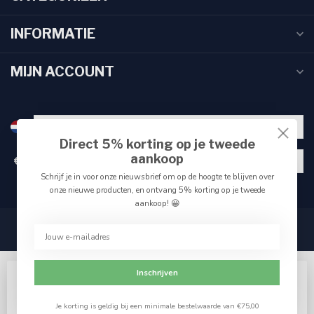
INFORMATIE
MIJN ACCOUNT
Direct 5% korting op je tweede
aankoop
€
Schrijf je in voor onze nieuwsbrief om op de hoogte te blijven over
onze nieuwe producten, en ontvang 5% korting op je tweede
aankoop! 😀
Inschrijven
Wij slaan cookies op om onze website te verbeteren.
Accepteer het gebruik van cookies om de beste pagina-
Je korting is geldig bij een minimale bestelwaarde van €75,00
ervaring te krijgen.
Ja
Nee
© Copyright 2026 Reniers Fishing
Meer over cookies »