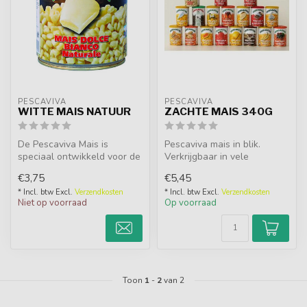
PESCAVIVA
PESCAVIVA
WITTE MAIS NATUUR
ZACHTE MAIS 340G
De Pescaviva Mais is
Pescaviva mais in blik.
speciaal ontwikkeld voor de
Verkrijgbaar in vele
hengelsport. Uitermate
verschillende smaken en
€3,75
€5,45
geschik...
kleuren. Ma...
* Incl. btw Excl.
Verzendkosten
* Incl. btw Excl.
Verzendkosten
Niet op voorraad
Op voorraad
Toon
1
-
2
van 2