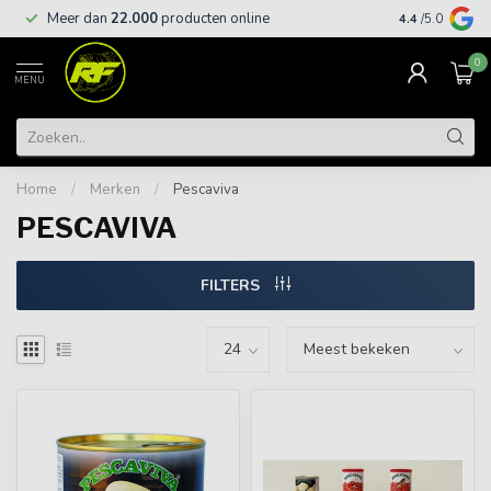
Meer dan
22.000
producten online
Gratis leveri
4.4
/5.0
0
MENU
Home
/
Merken
/
Pescaviva
PESCAVIVA
FILTERS