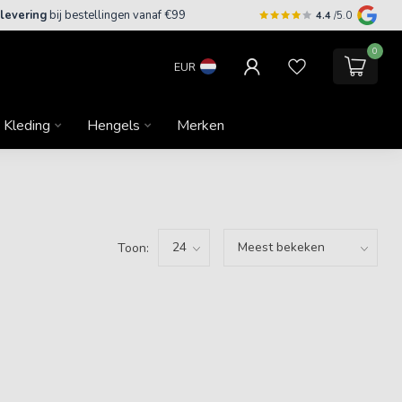
 levering
bij bestellingen vanaf €99
4.4
/5.0
0
EUR
Kleding
Hengels
Merken
Toon: