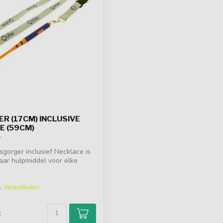
R (17CM) INCLUSIVE
E (59CM)
gorger inclusief Necklace is
ar hulpmiddel voor elke
l.
Verzendkosten
d
k