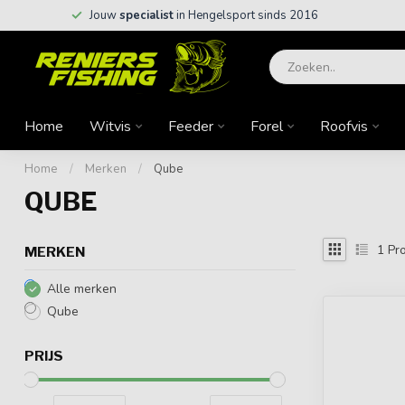
Jouw
specialist
in Hengelsport sinds 2016
Home
Witvis
Feeder
Forel
Roofvis
Home
/
Merken
/
Qube
QUBE
1
Pro
MERKEN
Alle merken
Qube
PRIJS