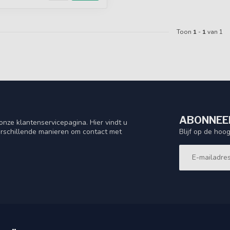
Toon
1
-
1
van 1
ABONNEER
nze klantenservicepagina. Hier vindt u
Blijf op de hoo
rschillende manieren om contact met