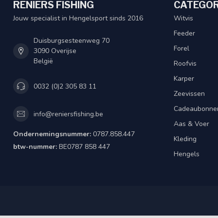
RENIERS FISHING
CATEGOR
Jouw specialist in Hengelsport sinds 2016
Witvis
Feeder
Duisburgsesteenweg 70
Forel
3090 Overijse
België
Roofvis
Karper
0032 (0)2 305 83 11
Zeevissen
Cadeaubonne
info@reniersfishing.be
Aas & Voer
Ondernemingsnummer:
0787.858.447
Kleding
btw-nummer:
BE0787 858 447
Hengels