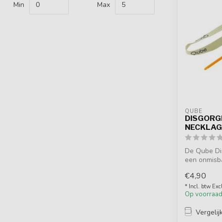
Min
Max
QUBE
DISGORGE
NECKLAG
De Qube Dis
een onmisba
sport...
€4,90
* Incl. btw Exc
Op voorraa
Vergelij