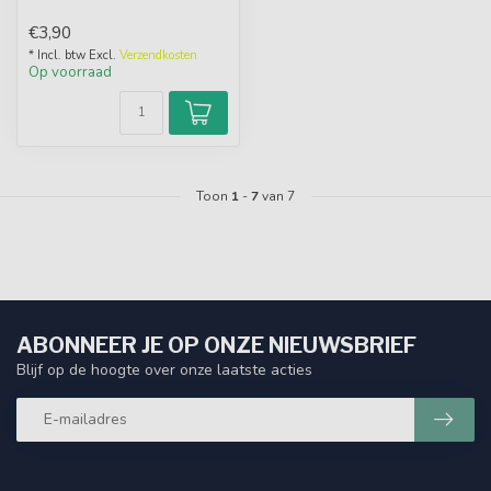
€3,90
* Incl. btw Excl.
Verzendkosten
Op voorraad
Toon
1
-
7
van 7
ABONNEER JE OP ONZE NIEUWSBRIEF
Blijf op de hoogte over onze laatste acties