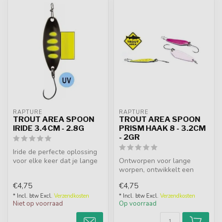
RAPTURE
RAPTURE
TROUT AREA SPOON
TROUT AREA SPOON
IRIDE 3.4CM - 2.8G
PRISM HAAK 8 - 3.2CM
- 2GR
Iride de perfecte oplossing
voor elke keer dat je lange
Ontworpen voor lange
afstanden moet werpen, m...
worpen, ontwikkelt een
zwemmen met effectieve
€4,75
€4,75
zijwaartse be...
* Incl. btw Excl.
Verzendkosten
* Incl. btw Excl.
Verzendkosten
Niet op voorraad
Op voorraad