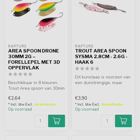
RAPTURE
RAPTURE
AREA SPOON DRONE
TROUT AREA SPOON
30MM 2G –
SYSMA 2.8CM - 2.6G -
FORELLEPEL MET 3D
HAAK 6
OPPERVLAK
Dit kunstaas is voorzien van
Beschikbaar in 8 kleuren.
een dunstrengige, maar
Trout Area spoon van 30mm
stabiele enkele haak zonder
en 2g met 3D oppervlak,
...
€2,64
€3,90
ster...
* Incl. btw Excl.
Verzendkosten
* Incl. btw Excl.
Verzendkosten
Op voorraad
Op voorraad