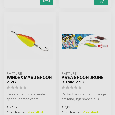
RAPTURE
RAPTURE
WINDEX MASU SPOON
AREA SPOON DRONE
2.2G
30MM 2.5G
Een kleine glinsterende
Perfect voor actie op lange
spoon, gemaakt om
afstand, zijn speciale 3D
voornamelijk op forel te
oppervlak spreekt de vis a...
€2,95
€2,80
vissen, maar ...
* Incl. btw Excl.
Verzendkosten
* Incl. btw Excl.
Verzendkosten