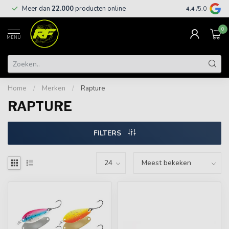
Meer dan
22.000
producten online
Gratis leveri
4.4
/5.0
0
MENU
Home
/
Merken
/
Rapture
RAPTURE
FILTERS