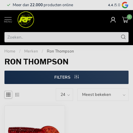
Meer dan
22.000
producten online
Gratis leveri
4.4
/5.0
0
MENU
Home
/
Merken
/
Ron Thompson
RON THOMPSON
FILTERS