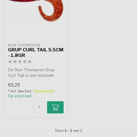
RON THOMPSON
GRUP CURL TAIL 5.5CM
- 1.8GR
De Ron Thompson Grup
Curl Tail is een klassiek
allround kunstaas dat zich
€0,25
aanpas...
* Incl. btw Excl.
Verzendkosten
Op voorraad
Toon
1
-
1
van 1