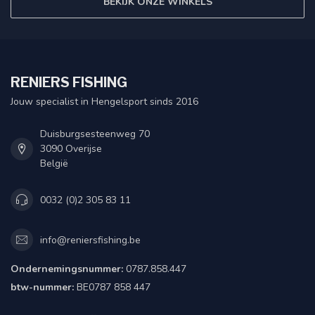
BEKIJK ONZE WINKELS
RENIERS FISHING
Jouw specialist in Hengelsport sinds 2016
Duisburgsesteenweg 70
3090 Overijse
België
0032 (0)2 305 83 11
info@reniersfishing.be
Ondernemingsnummer:
0787.858.447
btw-nummer:
BE0787 858 447