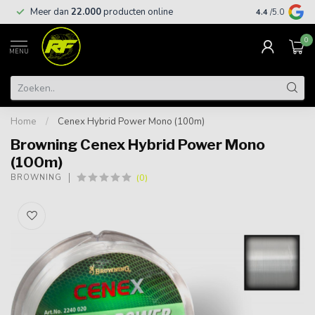
Meer dan
22.000
producten online
Gratis leveri
4.4
/5.0
0
MENU
Home
/
Cenex Hybrid Power Mono (100m)
Browning Cenex Hybrid Power Mono
(100m)
(0)
BROWNING