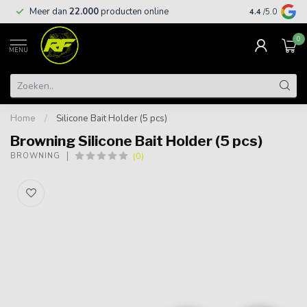
Meer dan
22.000
producten online
Gratis leveri
4.4
/5.0
0
MENU
Home
/
Silicone Bait Holder (5 pcs)
Browning Silicone Bait Holder (5 pcs)
(0)
BROWNING