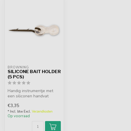
BROWNING
SILICONE BAIT HOLDER
(5 PCS)
Handig instrumentje met
een siliconen handvat
waarmee u de haak kunt
€3,35
vasthouden ...
* Incl. btw Excl.
Verzendkosten
Op voorraad