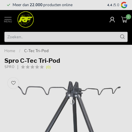
Meer dan
22.000
producten online
Gratis leveri
4.4
/5.0
0
MENU
Home
/
C-Tec Tri-Pod
Spro C-Tec Tri-Pod
(0)
SPRO