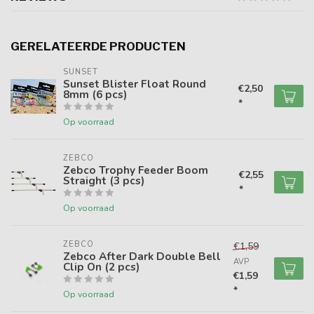
GERELATEERDE PRODUCTEN
SUNSET
Sunset Blister Float Round
€2,50
8mm (6 pcs)
*
Op voorraad
ZEBCO
Zebco Trophy Feeder Boom
€2,55
Straight (3 pcs)
*
Op voorraad
ZEBCO
€1,59
Zebco After Dark Double Bell
AVP
Clip On (2 pcs)
€1,59
*
Op voorraad