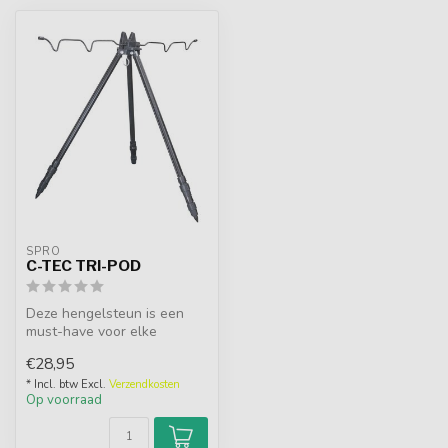
SPRO
C-TEC TRI-POD
Deze hengelsteun is een
must-have voor elke
serieuze visser. Ontworpen
€28,95
met oog v...
* Incl. btw Excl.
Verzendkosten
Op voorraad