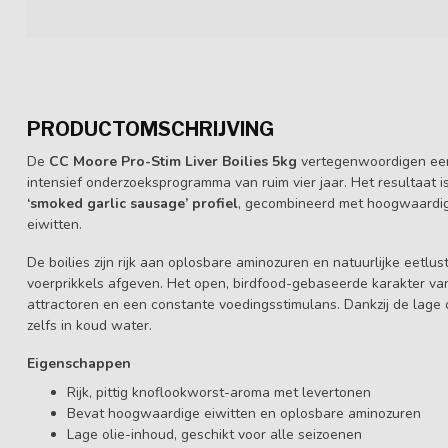
PRODUCTOMSCHRIJVING
De
CC Moore Pro-Stim Liver Boilies 5kg
vertegenwoordigen een
intensief onderzoeksprogramma van ruim vier jaar. Het resultaat 
‘smoked garlic sausage’ profiel
, gecombineerd met hoogwaardige 
eiwitten.
De boilies zijn rijk aan oplosbare aminozuren en natuurlijke eetlus
voerprikkels afgeven. Het open, birdfood-gebaseerde karakter van
attractoren en een constante voedingsstimulans. Dankzij de lage ol
zelfs in koud water.
Eigenschappen
Rijk, pittig knoflookworst-aroma met levertonen
Bevat hoogwaardige eiwitten en oplosbare aminozuren
Lage olie-inhoud, geschikt voor alle seizoenen