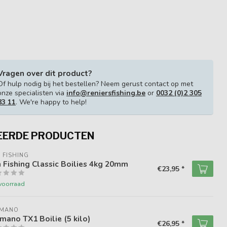
Vragen over dit product?
Of hulp nodig bij het bestellen? Neem gerust contact op met
onze specialisten via
info@reniersfishing.be
or
0032 (0)2 305
83 11
. We're happy to help!
EERDE PRODUCTEN
 FISHING
 Fishing Classic Boilies 4kg 20mm
€23,95 *
voorraad
IMANO
mano TX1 Boilie (5 kilo)
€26,95 *