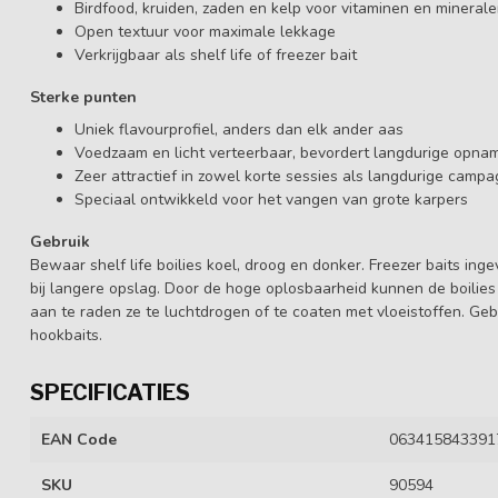
Birdfood, kruiden, zaden en kelp voor vitaminen en mineral
Open textuur voor maximale lekkage
Verkrijgbaar als shelf life of freezer bait
Sterke punten
Uniek flavourprofiel, anders dan elk ander aas
Voedzaam en licht verteerbaar, bevordert langdurige opna
Zeer attractief in zowel korte sessies als langdurige camp
Speciaal ontwikkeld voor het vangen van grote karpers
Gebruik
Bewaar shelf life boilies koel, droog en donker. Freezer baits in
bij langere opslag. Door de hoge oplosbaarheid kunnen de boilies 
aan te raden ze te luchtdrogen of te coaten met vloeistoffen. Ge
hookbaits.
SPECIFICATIES
EAN Code
063415843391
SKU
90594