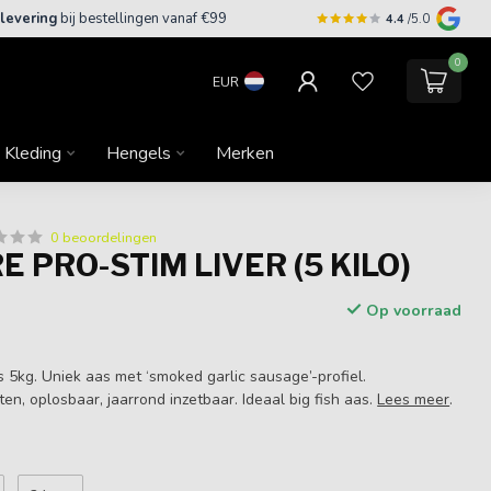
 levering
bij bestellingen vanaf €99
4.4
/5.0
0
EUR
Kleding
Hengels
Merken
0 beoordelingen
 PRO-STIM LIVER (5 KILO)
Op voorraad
es 5kg. Uniek aas met ‘smoked garlic sausage’-profiel.
n, oplosbaar, jaarrond inzetbaar. Ideaal big fish aas.
Lees meer
.