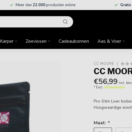
Meer dan
22.000
producten online
Gratis
Karper
Zeevissen
Cadeaubonnen
Aas & Voer
CC MOORE
CC MOORE
€56,99
Incl. btw
* Excl.
Verzendkosten
Pro-Stim Liver boili
Hoogwaardige eiwitte
Maat:
*