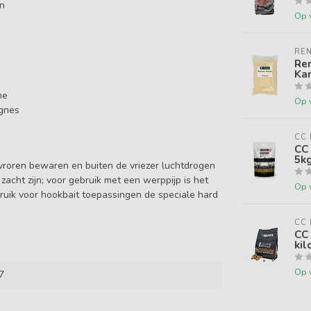
en
Op 
REN
Ren
Kan
me
Op 
agnes
CC
CC
5kg
gevroren bewaren en buiten de vriezer luchtdrogen
zacht zijn; voor gebruik met een werppijp is het
Op 
bruik voor hookbait toepassingen de speciale hard
CC
CC 
kil
Op 
7