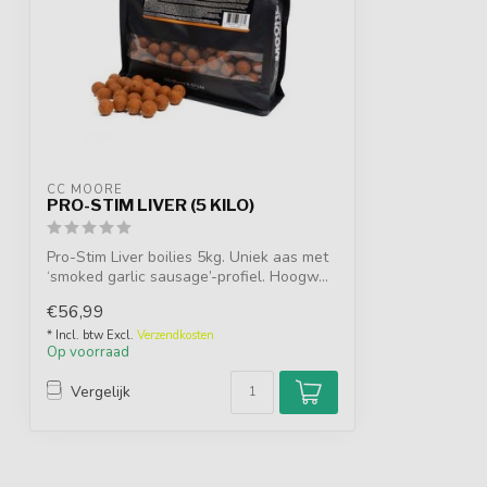
CC MOORE
PRO-STIM LIVER (5 KILO)
Pro-Stim Liver boilies 5kg. Uniek aas met
‘smoked garlic sausage’-profiel. Hoogw...
€56,99
* Incl. btw Excl.
Verzendkosten
Op voorraad
Vergelijk