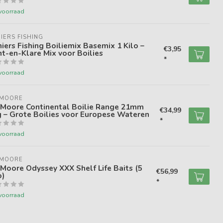
voorraad
IERS FISHING
iers Fishing Boiliemix Basemix 1 Kilo –
€3,95
t-en-Klare Mix voor Boilies
*
voorraad
 MOORE
 Moore Continental Boilie Range 21mm
€34,99
 – Grote Boilies voor Europese Wateren
*
voorraad
 MOORE
Moore Odyssey XXX Shelf Life Baits (5
€56,99
o)
*
voorraad