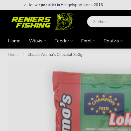
Jouw
specialist
in Hengelsport sinds 2016
Home
Witvis
Feeder
Forel
Roofvis
Home
/
Classic Aroma’s Chocolat 250gr