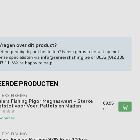
Vragen over dit product?
Of hulp nodig bij het bestellen? Neem gerust contact op met
onze specialisten via
info@reniersfishing.be
or
0032 (0)2 305
83 11
. We're happy to help!
EERDE PRODUCTEN
IERS FISHING
iers Fishing Pigor Magnasweet – Sterke
€9,95
tstof voor Voer, Pellets en Maden
*
voorraad
IERS FISHING
iers Fishing Betaine 97% Puur 100g –