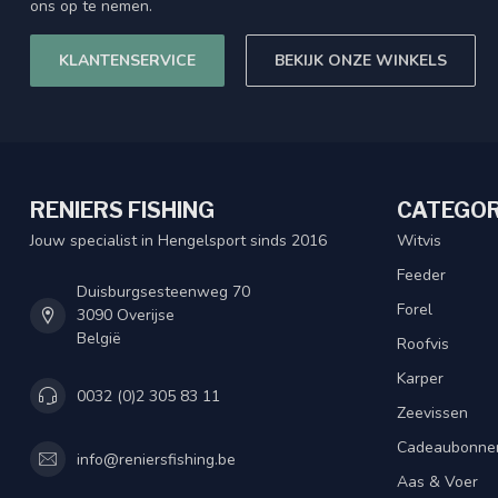
ons op te nemen.
KLANTENSERVICE
BEKIJK ONZE WINKELS
RENIERS FISHING
CATEGOR
Jouw specialist in Hengelsport sinds 2016
Witvis
Feeder
Duisburgsesteenweg 70
Forel
3090 Overijse
België
Roofvis
Karper
0032 (0)2 305 83 11
Zeevissen
Cadeaubonne
info@reniersfishing.be
Aas & Voer