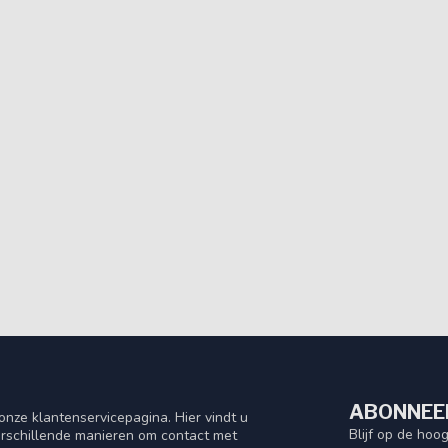
ABONNEER
nze klantenservicepagina. Hier vindt u
Blijf op de hoo
rschillende manieren om contact met