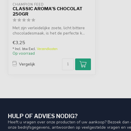
CHAMPION FEED
CLASSIC AROMA’S CHOCOLAT
250GR
Met zijn verleidelijke zoete, licht bittere
chocoladesmaak, is het de perfecte k...
€3,25
* Incl. btw Excl.
Verzendkosten
Op voorraad
Vergelijk
HULP OF ADVIES NODIG?
Heeft u vragen over onze producten of uw aankoop? Bezoek dan o
onze bedrijfsgegevens, antwoorden op veelgestelde vragen en ve