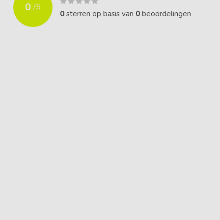
0
/
5
0
sterren op basis van
0
beoordelingen