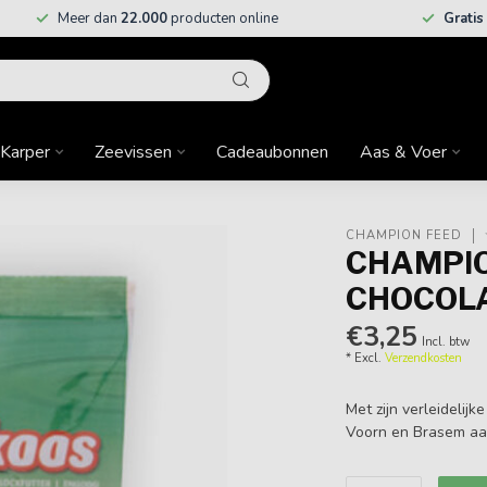
Meer dan
22.000
producten online
Gratis
Karper
Zeevissen
Cadeaubonnen
Aas & Voer
CHAMPION FEED
CHAMPIO
CHOCOLA
€3,25
Incl. btw
* Excl.
Verzendkosten
Met zijn verleidelij
Voorn en Brasem aan