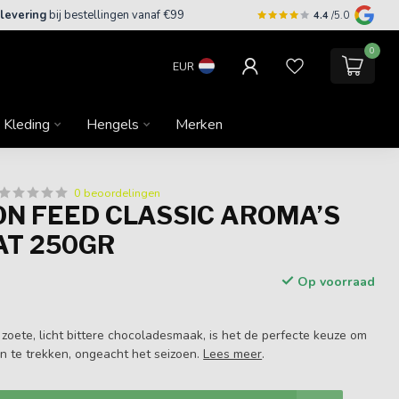
 levering
bij bestellingen vanaf €99
4.4
/5.0
0
EUR
Kleding
Hengels
Merken
0 beoordelingen
N FEED CLASSIC AROMA’S
T 250GR
Op voorraad
ke zoete, licht bittere chocoladesmaak, is het de perfecte keuze om
 te trekken, ongeacht het seizoen.
Lees meer
.