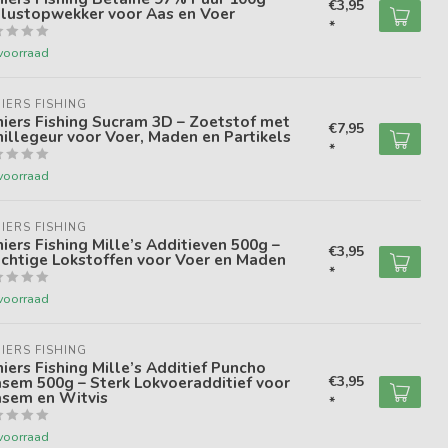
€3,95
tlustopwekker voor Aas en Voer
*
voorraad
IERS FISHING
iers Fishing Sucram 3D – Zoetstof met
€7,95
illegeur voor Voer, Maden en Partikels
*
voorraad
IERS FISHING
iers Fishing Mille’s Additieven 500g –
€3,95
chtige Lokstoffen voor Voer en Maden
*
voorraad
IERS FISHING
iers Fishing Mille’s Additief Puncho
sem 500g – Sterk Lokvoeradditief voor
€3,95
asem en Witvis
*
voorraad