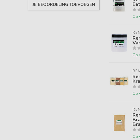
Ee
JE BEOORDELING TOEVOEGEN
Op 
REN
Ren
Van
Op 
REN
Ren
Kra
Op 
REN
Ren
Bra
Br
Op 