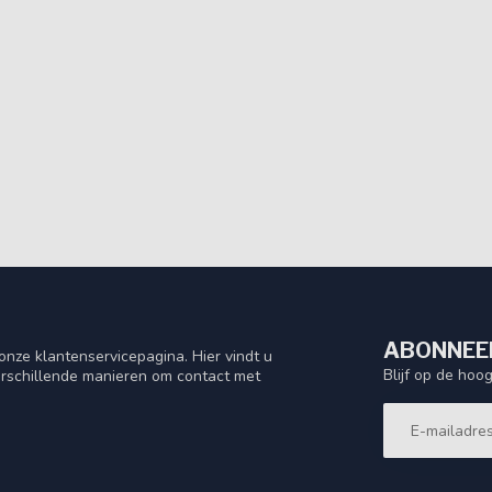
ABONNEER
nze klantenservicepagina. Hier vindt u
Blijf op de hoo
rschillende manieren om contact met