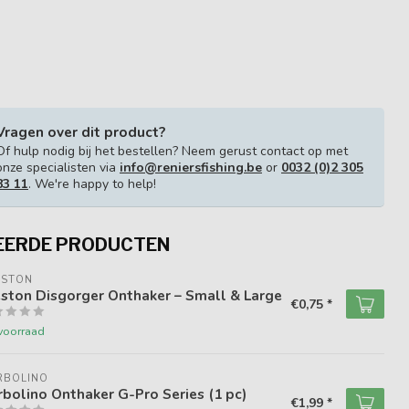
Vragen over dit product?
Of hulp nodig bij het bestellen? Neem gerust contact op met
onze specialisten via
info@reniersfishing.be
or
0032 (0)2 305
83 11
. We're happy to help!
EERDE PRODUCTEN
ESTON
ston Disgorger Onthaker – Small & Large
€0,75 *
voorraad
RBOLINO
bolino Onthaker G-Pro Series (1 pc)
€1,99 *