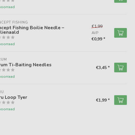
voorraad
CEPT FISHING
€1,99
cept Fishing Boilie Needle –
lienaald
AVP
€0,99 *
voorraad
RUM
rum Ti-Baiting Needles
€3,45 *
voorraad
RU
ru Loop Tyer
€1,99 *
voorraad