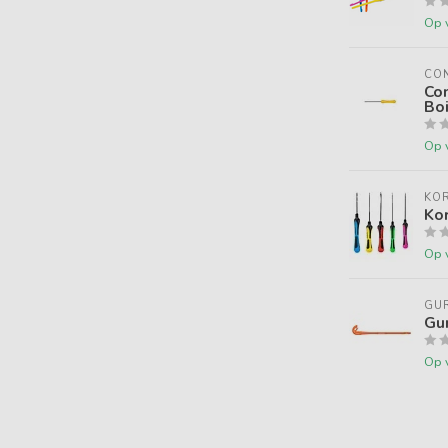
Op 
CON
Con
Boi
Op 
KO
Ko
Op 
GU
Gu
Op 