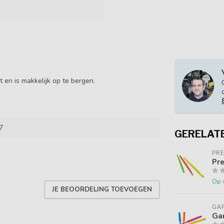
t en is makkelijk op te bergen.
7
GERELAT
PR
Pre
Op 
JE BEOORDELING TOEVOEGEN
GA
Gar