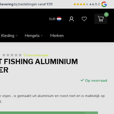
 levering
bij bestellingen vanaf €99
4.4
/5.0
0
EUR
Kleding
Hengels
Merken
0 beoordelingen
 FISHING ALUMINIUM
ER
Op voorraad
 visjes , is gemaakt uit aluminium en roest niet en is makkelijk op
r
.