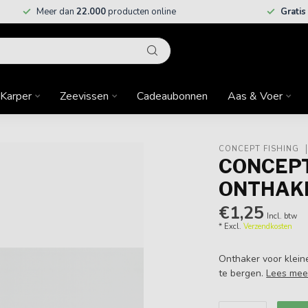
Meer dan
22.000
producten online
Gratis
Karper
Zeevissen
Cadeaubonnen
Aas & Voer
CONCEPT FISHING
CONCEPT
ONTHAK
€1,25
Incl. btw
* Excl.
Verzendkosten
Onthaker voor kleine
te bergen.
Lees mee