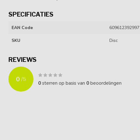
SPECIFICATIES
EAN Code
609612392997
SKU
Disc
REVIEWS
0
/
5
0
sterren op basis van
0
beoordelingen