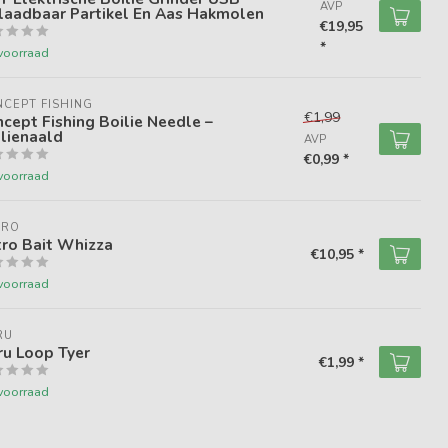
AVP
laadbaar Partikel En Aas Hakmolen
€19,95
*
voorraad
CEPT FISHING
€1,99
cept Fishing Boilie Needle –
lienaald
AVP
€0,99 *
voorraad
TRO
tro Bait Whizza
€10,95 *
voorraad
RU
ru Loop Tyer
€1,99 *
voorraad