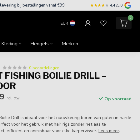
 levering
bij bestellingen vanaf €99
4.4
/5.0
0
EUR
Kleding
Hengels
Merken
0 beoordelingen
FISHING BOILIE DRILL –
BOOR
99
Incl. btw
Op voorraad
oilie Drill is ideaal voor het nauwkeurig boren van gaten in harde
erfect voor het gebruik met hair rigs zonder het aas te
t, efficiënt en onmisbaar voor elke karpervisser.
Lees meer
.