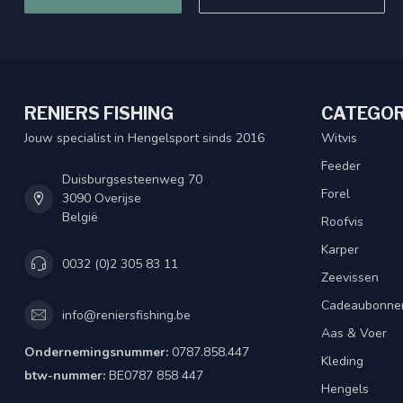
RENIERS FISHING
CATEGOR
Jouw specialist in Hengelsport sinds 2016
Witvis
Feeder
Duisburgsesteenweg 70
Forel
3090 Overijse
België
Roofvis
Karper
0032 (0)2 305 83 11
Zeevissen
Cadeaubonne
info@reniersfishing.be
Aas & Voer
Ondernemingsnummer:
0787.858.447
Kleding
btw-nummer:
BE0787 858 447
Hengels