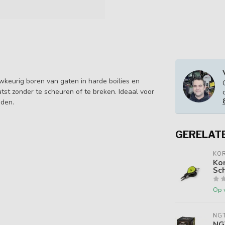
uwkeurig boren van gaten in harde boilies en
tst zonder te scheuren of te breken. Ideaal voor
iden.
GERELAT
KO
Ko
Sch
Op 
NG
NGT