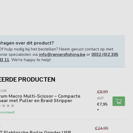
Vragen over dit product?
Of hulp nodig bij het bestellen? Neem gerust contact op met
onze specialisten via
info@reniersfishing.be
or
0032 (0)2 305
83 11
. We're happy to help!
EERDE PRODUCTEN
RUM
€8,99
rum Macro Multi-Scissor – Compacte
AVP
aar met Puller en Braid Stripper
€7,95
*
voorraad
T
€24,95
 Elektrische Boilie Grinder USB