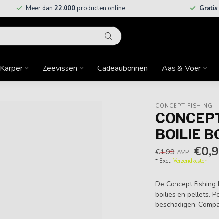
Meer dan
22.000
producten online
Gratis
Karper
Zeevissen
Cadeaubonnen
Aas & Voer
CONCEPT FISHING
CONCEPT 
BOILIE 
€0,
€1,99
AVP
* Excl.
Verzendkosten
De Concept Fishing B
boilies en pellets. P
beschadigen. Compac