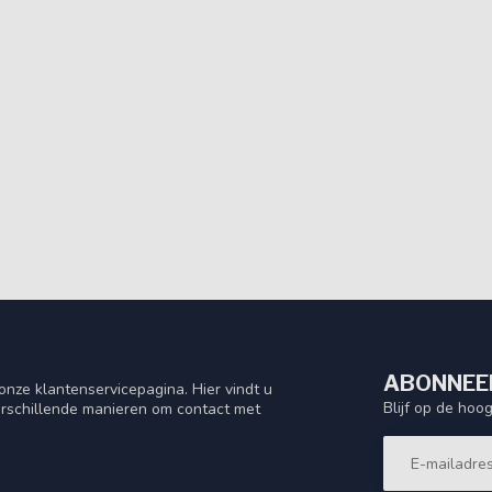
ABONNEER
nze klantenservicepagina. Hier vindt u
Blijf op de hoo
rschillende manieren om contact met