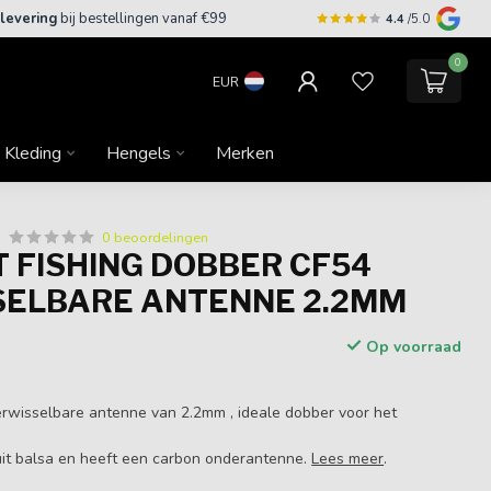
 levering
bij bestellingen vanaf €99
4.4
/5.0
0
EUR
Kleding
Hengels
Merken
0 beoordelingen
 FISHING DOBBER CF54
SELBARE ANTENNE 2.2MM
Op voorraad
erwisselbare antenne van 2.2mm , ideale dobber voor het
it balsa en heeft een carbon onderantenne.
Lees meer
.