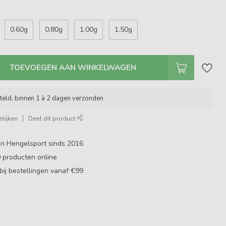
0.60g
0.80g
1.00g
1.50g
TOEVOEGEN AAN WINKELWAGEN
teld, binnen 1 à 2 dagen verzonden
lijken
Deel dit product
in Hengelsport sinds 2016
0
producten online
bij bestellingen vanaf €99