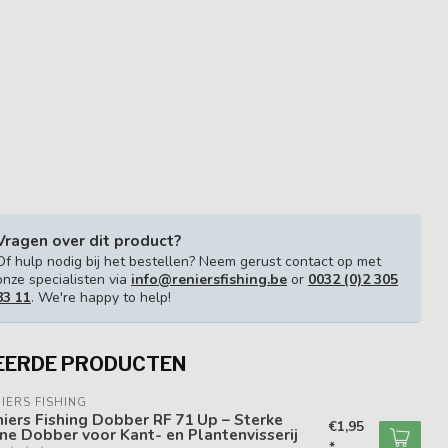
Vragen over dit product?
Of hulp nodig bij het bestellen? Neem gerust contact op met
onze specialisten via
info@reniersfishing.be
or
0032 (0)2 305
83 11
. We're happy to help!
EERDE PRODUCTEN
IERS FISHING
iers Fishing Dobber RF 71 Up – Sterke
€1,95
ine Dobber voor Kant- en Plantenvisserij
*