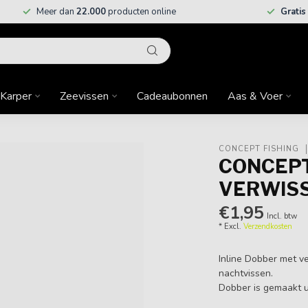
Meer dan
22.000
producten online
Gratis
Karper
Zeevissen
Cadeaubonnen
Aas & Voer
CONCEPT FISHING
CONCEPT
VERWIS
€1,95
Incl. btw
* Excl.
Verzendkosten
Inline Dobber met v
nachtvissen.
Dobber is gemaakt u