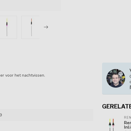
er voor het nachtvissen.
GERELAT
9
REN
Ren
Inl