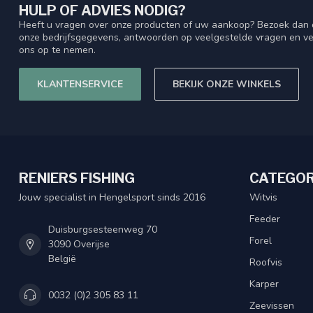
HULP OF ADVIES NODIG?
Heeft u vragen over onze producten of uw aankoop? Bezoek dan o
onze bedrijfsgegevens, antwoorden op veelgestelde vragen en ve
ons op te nemen.
KLANTENSERVICE
BEKIJK ONZE WINKELS
RENIERS FISHING
CATEGOR
Jouw specialist in Hengelsport sinds 2016
Witvis
Feeder
Duisburgsesteenweg 70
Forel
3090 Overijse
België
Roofvis
Karper
0032 (0)2 305 83 11
Zeevissen