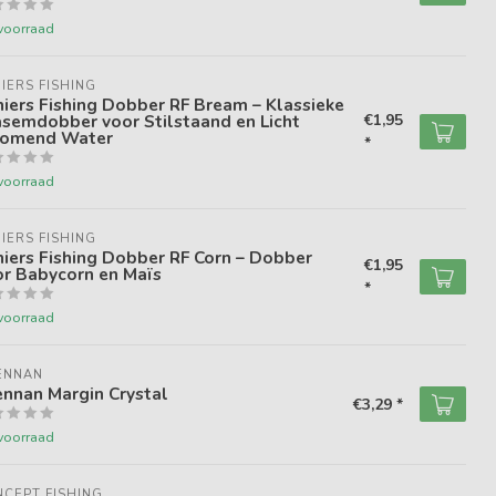
voorraad
IERS FISHING
iers Fishing Dobber RF Bream – Klassieke
semdobber voor Stilstaand en Licht
€1,95
romend Water
*
voorraad
IERS FISHING
iers Fishing Dobber RF Corn – Dobber
€1,95
or Babycorn en Maïs
*
voorraad
ENNAN
nnan Margin Crystal
€3,29 *
voorraad
CEPT FISHING