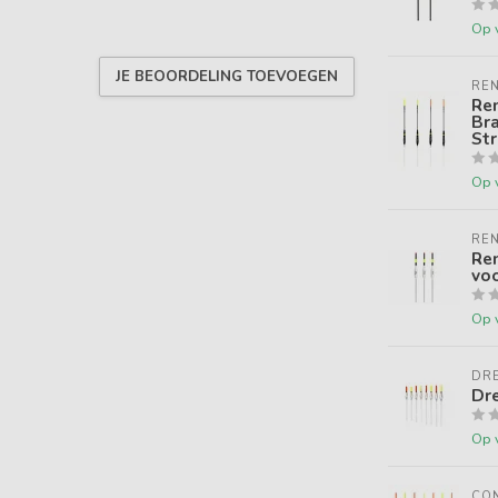
Op 
JE BEOORDELING TOEVOEGEN
REN
Ren
Bra
St
Op 
REN
Ren
vo
Op 
DR
Dre
Op 
CON