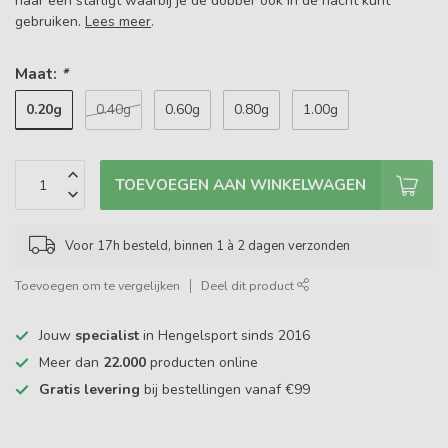
naar een starligt waarbij je de dobber ook in de nacht kunt
gebruiken.
Lees meer
.
Maat:
*
0.20g
0.40g
0.60g
0.80g
1.00g
TOEVOEGEN AAN WINKELWAGEN
Voor 17h besteld, binnen 1 à 2 dagen verzonden
Toevoegen om te vergelijken
Deel dit product
Jouw
specialist
in Hengelsport sinds 2016
Meer dan
22.000
producten online
Gratis levering
bij bestellingen vanaf €99