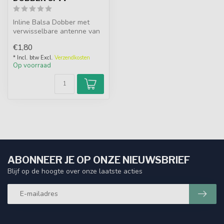
Inline Balsa Dobber met
verwisselbare antenne van
2.2mm met een ingebouwd
€1,80
spring...
* Incl. btw Excl.
Verzendkosten
Op voorraad
ABONNEER JE OP ONZE NIEUWSBRIEF
Blijf op de hoogte over onze laatste acties