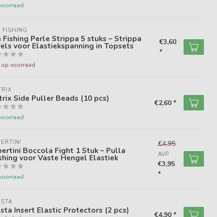
voorraad
 FISHING
 Fishing Perle Strippa 5 stuks – Strippa
€3,60
els voor Elastiekspanning in Topsets
*
t op voorraad
RIX
rix Side Puller Beads (10 pcs)
€2,60 *
voorraad
ERTINI
€4,95
ertini Boccola Fight 1 Stuk – Pulla
AVP
hing voor Vaste Hengel Elastiek
€3,95
*
voorraad
ESTA
sta Insert Elastic Protectors (2 pcs)
€4,90 *