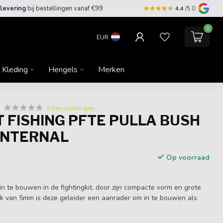
 levering
bij bestellingen vanaf €99
4.4
/5.0
0
EUR
Kleding
Hengels
Merken
0 beoordelingen
 FISHING PFTE PULLA BUSH
INTERNAL
Op voorraad
in te bouwen in de fightingkit, door zijn compacte vorm en grote
ek van 5mm is deze geleider een aanrader om in te bouwen als