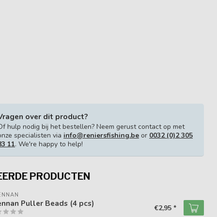
Vragen over dit product?
Of hulp nodig bij het bestellen? Neem gerust contact op met
onze specialisten via
info@reniersfishing.be
or
0032 (0)2 305
83 11
. We're happy to help!
EERDE PRODUCTEN
ENNAN
nnan Puller Beads (4 pcs)
€2,95 *