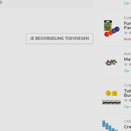
8
Op 
FUN
Fun
Par
JE BEOORDELING TOEVOEGEN
Nie
MAT
Mat
Op 
TUB
Tub
Bus
Op 
CR
Cre