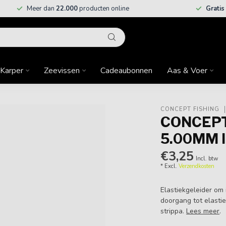
Meer dan
22.000
producten online
Gratis
Karper
Zeevissen
Cadeaubonnen
Aas & Voer
CONCEPT FISHING
CONCEPT
5.00MM 
€3,25
Incl. btw
* Excl.
Verzendkosten
Elastiekgeleider om 
doorgang tot elasti
strippa.
Lees meer
.