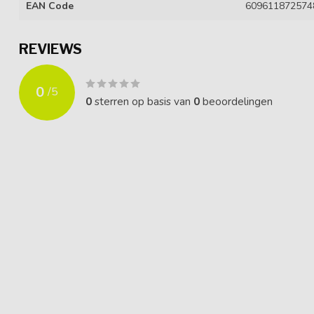
EAN Code
609611872574
REVIEWS
0
/
5
0
sterren op basis van
0
beoordelingen