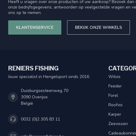
Heeft u vragen over onze producten of uw aankoop? Bezoek dan o
onze bedrijfsgegevens, antwoorden op veelgestelde vragen en ve
ons op te nemen.
KLANTENSERVICE
BEKIJK ONZE WINKELS
RENIERS FISHING
CATEGOR
Jouw specialist in Hengelsport sinds 2016
Witvis
Feeder
Duisburgsesteenweg 70
Forel
3090 Overijse
België
Roofvis
Karper
0032 (0)2 305 83 11
Zeevissen
Cadeaubonne