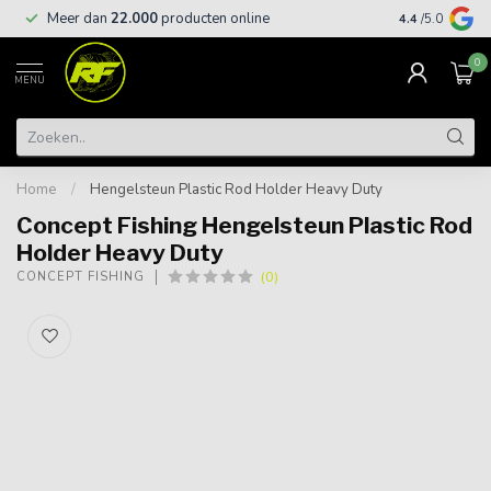
Meer dan
22.000
producten online
Gratis leveri
4.4
/5.0
0
MENU
Home
/
Hengelsteun Plastic Rod Holder Heavy Duty
Concept Fishing Hengelsteun Plastic Rod
Holder Heavy Duty
(0)
CONCEPT FISHING