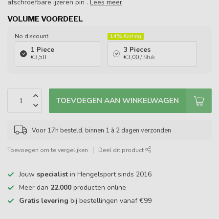
afschroefbare ijzeren pin .
Lees meer
.
VOLUME VOORDEEL
No discount
14%
Korting
1 Piece
3 Pieces
€3,50
€3,00
/ Stuk
TOEVOEGEN AAN WINKELWAGEN
Voor 17h besteld, binnen 1 à 2 dagen verzonden
Toevoegen om te vergelijken
Deel dit product
Jouw
specialist
in Hengelsport sinds 2016
Meer dan
22.000
producten online
Gratis levering
bij bestellingen vanaf €99