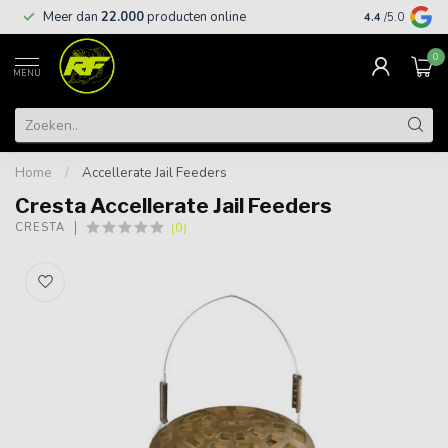
Meer dan
22.000
producten online
Gratis leveri
4.4
/5.0
0
MENU
Home
/
Accellerate Jail Feeders
Cresta Accellerate Jail Feeders
(0)
CRESTA