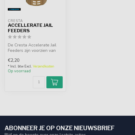
CRESTA
ACCELLERATE JAIL
FEEDERS
De Cresta Accelerate Jail
Feeders zijn voorzien van
een lus ter bevestiging. Di...
€2,20
* Incl. btw Excl.
Verzendkosten
Op voorraad
ABONNEER JE OP ONZE NIEUWSBRIEF
Blijf op de hoogte over onze laatste acties