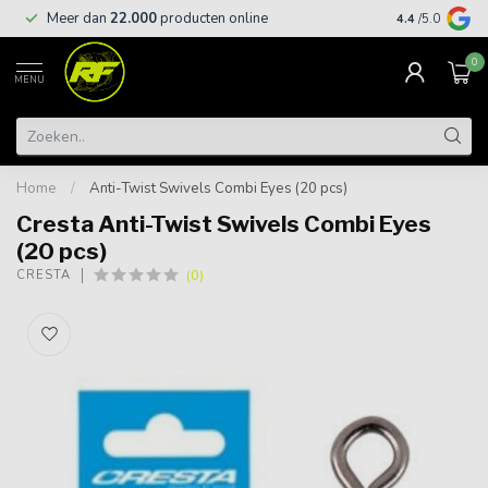
Meer dan
22.000
producten online
Gratis leveri
4.4
/5.0
0
MENU
Home
/
Anti-Twist Swivels Combi Eyes (20 pcs)
Cresta Anti-Twist Swivels Combi Eyes
(20 pcs)
(0)
CRESTA