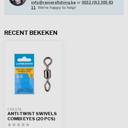
info@reniersfishing.be
or
0032 (0)2 305 83
11
. We're happy to help!
RECENT BEKEKEN
CRESTA
ANTI-TWIST SWIVELS
COMBI EYES (20 PCS)