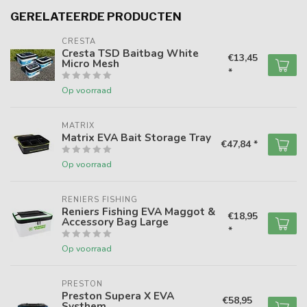
GERELATEERDE PRODUCTEN
CRESTA
Cresta TSD Baitbag White
€13,45
Micro Mesh
*
Op voorraad
MATRIX
Matrix EVA Bait Storage Tray
€47,84 *
Op voorraad
RENIERS FISHING
Reniers Fishing EVA Maggot &
€18,95
Accessory Bag Large
*
Op voorraad
PRESTON
Preston Supera X EVA
€58,95
Systhem