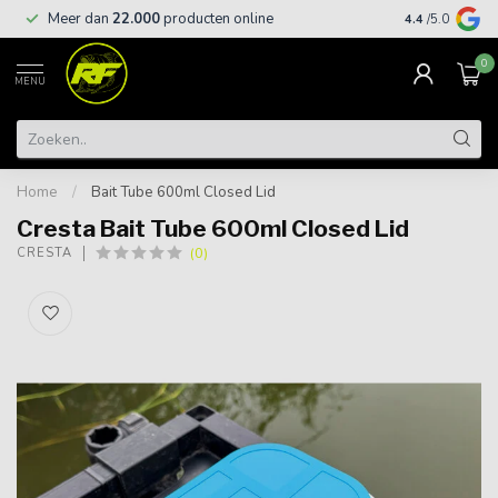
Meer dan
22.000
producten online
Gratis leveri
4.4
/5.0
0
MENU
Home
/
Bait Tube 600ml Closed Lid
Cresta Bait Tube 600ml Closed Lid
(0)
CRESTA