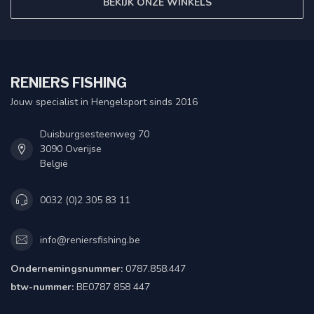
BEKIJK ONZE WINKELS
RENIERS FISHING
Jouw specialist in Hengelsport sinds 2016
Duisburgsesteenweg 70
3090 Overijse
België
0032 (0)2 305 83 11
info@reniersfishing.be
Ondernemingsnummer:
0787.858.447
btw-nummer:
BE0787 858 447