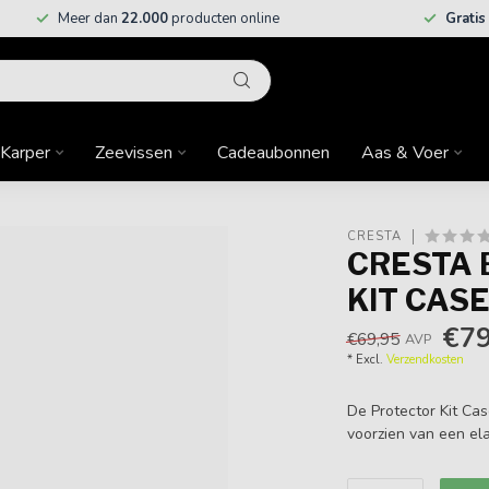
Meer dan
22.000
producten online
Gratis
Karper
Zeevissen
Cadeaubonnen
Aas & Voer
CRESTA
CRESTA 
KIT CAS
€79
€69,95
AVP
* Excl.
Verzendkosten
De Protector Kit Cas
voorzien van een el