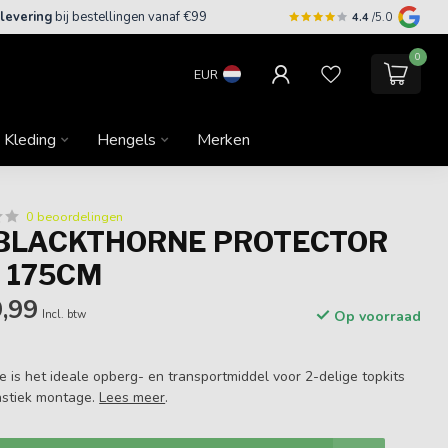
 levering
bij bestellingen vanaf €99
4.4
/5.0
0
EUR
Kleding
Hengels
Merken
0 beoordelingen
BLACKTHORNE PROTECTOR
E 175CM
,99
Incl. btw
Op voorraad
e is het ideale opberg- en transportmiddel voor 2-delige topkits
astiek montage.
Lees meer
.