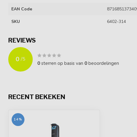
EAN Code
871685137340
SKU
6402-314
REVIEWS
0
/
5
0
sterren op basis van
0
beoordelingen
RECENT BEKEKEN
14%