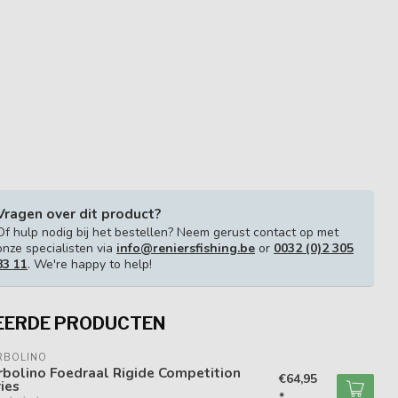
Vragen over dit product?
Of hulp nodig bij het bestellen? Neem gerust contact op met
onze specialisten via
info@reniersfishing.be
or
0032 (0)2 305
83 11
. We're happy to help!
EERDE PRODUCTEN
RBOLINO
bolino Foedraal Rigide Competition
€64,95
ies
*