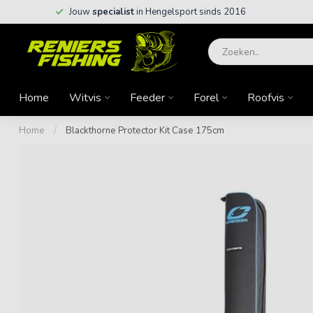
Jouw
specialist
in Hengelsport sinds 2016
Home
Witvis
Feeder
Forel
Roofvis
Home
/
Blackthorne Protector Kit Case 175cm