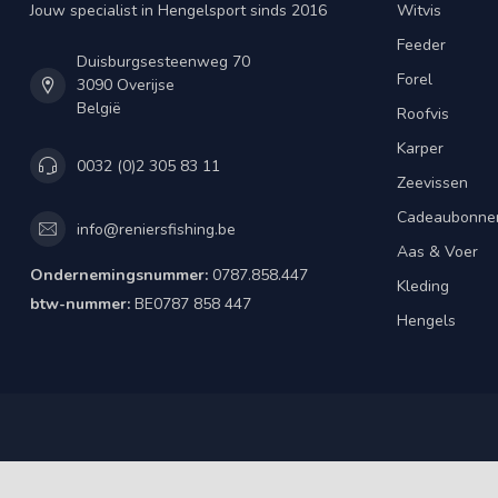
Jouw specialist in Hengelsport sinds 2016
Witvis
Feeder
Duisburgsesteenweg 70
Forel
3090 Overijse
België
Roofvis
Karper
0032 (0)2 305 83 11
Zeevissen
Cadeaubonne
info@reniersfishing.be
Aas & Voer
Ondernemingsnummer:
0787.858.447
Kleding
btw-nummer:
BE0787 858 447
Hengels